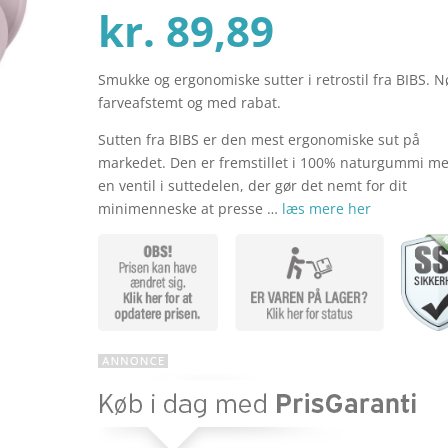
Den
oprind
kr.
89,89
Smukke og ergonomiske sutter i retrostil fra BIBS. N
aktuelle
pris
farveafstemt og med rabat.
Sutten fra BIBS er den mest ergonomiske sut på
pris
var:
markedet. Den er fremstillet i 100% naturgummi m
en ventil i suttedelen, der gør det nemt for dit
minimenneske at presse …
læs mere her
er:
kr. 119
kr. 89,89