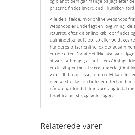
og blandt dem går mange på jagt efter de
priserne findes lavere end i butikker- ford
Alle de tilfælde, hvor online webshops frist
webshops er underlagt en lovgivning, de s
returret. efter dit online køb, der findes 
ualmindeligt, at få 30, 60 eller 90 dages r
har deres priser online, og det at sammenl
er ude efter. For at det ikke skal være l
at være afhængig af butikkers åbningstide
er du slipper for, at være underlagt butik
varer til din adresse, alternativt kan de se
med at stå i kø i en butik er efterhånden 
når du har fundet dine varer, og betal m
forældre om slik og søde sager.
Relaterede varer