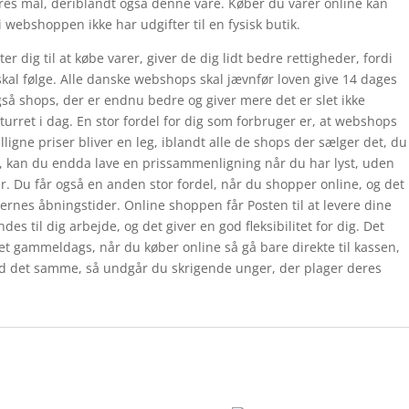
res mål, deriblandt også denne vare. Køber du varer online kan
i webshoppen ikke har udgifter til en fysisk butik.
er dig til at købe varer, giver de dig lidt bedre rettigheder, fordi
kal følge. Alle danske webshops skal jævnfør loven give 14 dages
også shops, der er endnu bedre og giver mere det er slet ikke
eturret i dag. En stor fordel for dig som forbruger er, at webshops
ligne priser bliver en leg, iblandt alle de shops der sælger det, du
øgn, kan du endda lave en prissammenligning når du har lyst, uden
r. Du får også en anden stor fordel, når du shopper online, og det
kernes åbningstider. Online shoppen får Posten til at levere dine
ndes til dig arbejde, og det giver en god fleksibilitet for dig. Det
ret gammeldags, når du køber online så gå bare direkte til kassen,
ed det samme, så undgår du skrigende unger, der plager deres