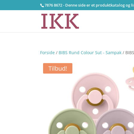
7876 8672 - Denne side er et produktkatalog og l
Forside
/
BIBS Rund Colour Sut - Sampak
/ BIBS
Tilbud!