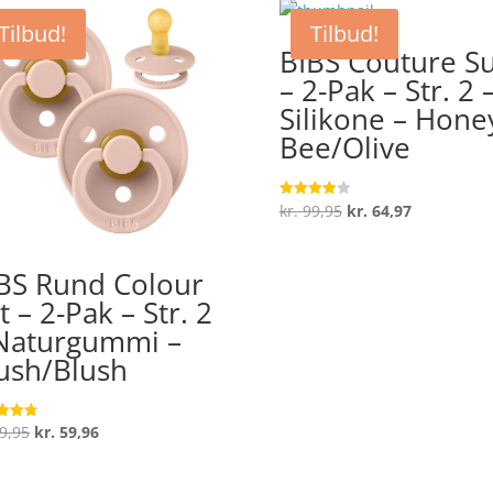
Tilbud!
Tilbud!
BIBS Couture Su
– 2-Pak – Str. 2 
Silikone – Hone
Bee/Olive
Den
Den
kr.
99,95
kr.
64,97
Vurderet
4
oprindelige
aktuelle
ud af 5
pris
pris
BS Rund Colour
var:
er:
t – 2-Pak – Str. 2
kr. 99,95.
kr. 64,97.
Naturgummi –
ush/Blush
Den
Den
9,95
kr.
59,96
ret
oprindelige
aktuelle
 5
pris
pris