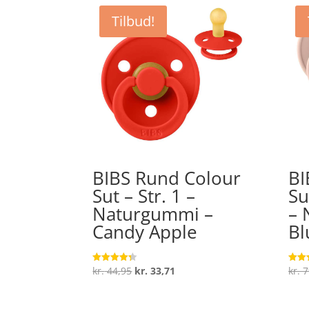
Tilbud!
BIBS Rund Colour
BI
Sut – Str. 1 –
Su
Naturgummi –
– 
Candy Apple
Bl
Den
Den
kr.
44,95
kr.
33,71
kr.
7
Vurderet
Vurde
4.3
4.8
oprindelige
aktuelle
ud af 5
ud af
pris
pris