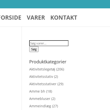
FORSIDE
VARER
KONTAKT
Søg
efter:
Søg
Produktkategorier
Aktivitetslegetøj
(206)
Aktivitetsstativ
(2)
Aktivitetsstativer
(29)
Amme bh
(18)
Ammebluser
(2)
Ammeindlæg
(27)