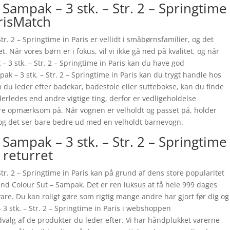
Sampak – 3 stk. – Str. 2 – Springtime
PrisMatch
r. 2 – Springtime in Paris er vellidt i småbørnsfamilier, og det
et. Når vores børn er i fokus, vil vi ikke gå ned på kvalitet, og når
 3 stk. – Str. 2 – Springtime in Paris kan du have god
k – 3 stk. – Str. 2 – Springtime in Paris kan du trygt handle hos
du leder efter badekar, badestole eller suttebokse, kan du finde
erledes end andre vigtige ting, derfor er vedligeholdelse
 være opmærksom på. Når vognen er velholdt og passet på, holder
, og det ser bare bedre ud med en velholdt barnevogn.
Sampak – 3 stk. – Str. 2 – Springtime
 returret
tr. 2 – Springtime in Paris kan på grund af dens store popularitet
nd Colour Sut – Sampak. Det er ren luksus at få hele 999 dages
are. Du kan roligt gøre som rigtig mange andre har gjort før dig og
3 stk. – Str. 2 – Springtime in Paris i webshoppen
valg af de produkter du leder efter. Vi har håndplukket varerne