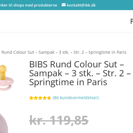
inker til shops med produkterne
kontakt@ikk.dk
 Rund Colour Sut – Sampak – 3 stk. – Str. 2 – Springtime in Paris
BIBS Rund Colour Sut –
Sampak – 3 stk. – Str. 2 –
Springtime in Paris
(
86
kundeanmeldelser)
Bedømt
106
som
4.7
ud af 5
Den
kr.
119,85
baseret på
kundebedø
mmelser