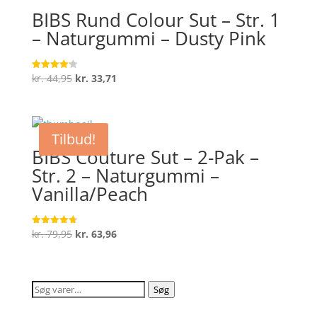
BIBS Rund Colour Sut – Str. 1
– Naturgummi – Dusty Pink
Den
Den
kr.
44,95
kr.
33,71
Vurderet
4.2
oprindelige
aktuelle
ud af 5
pris
pris
var:
er:
Tilbud!
kr. 44,95.
kr. 33,71.
BIBS Couture Sut – 2-Pak –
Str. 2 – Naturgummi –
Vanilla/Peach
Den
Den
kr.
79,95
kr.
63,96
Vurderet
4.7
oprindelige
aktuelle
ud af 5
pris
pris
var:
er:
Søg
Søg
kr. 79,95.
kr. 63,96.
efter: