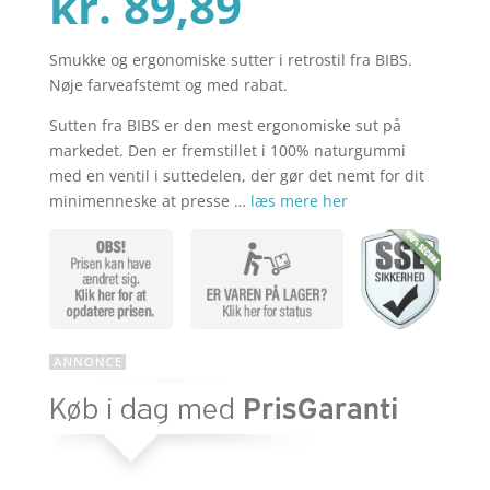
Den
oprindel
kr.
89,89
Smukke og ergonomiske sutter i retrostil fra BIBS.
aktuelle
pris
Nøje farveafstemt og med rabat.
Sutten fra BIBS er den mest ergonomiske sut på
pris
var:
markedet. Den er fremstillet i 100% naturgummi
med en ventil i suttedelen, der gør det nemt for dit
minimenneske at presse …
læs mere her
er:
kr. 119,85
kr. 89,89.