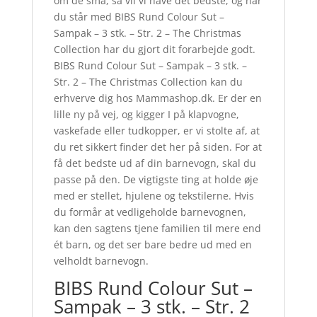
om de små, så vil vi have det bedste, og når
du står med BIBS Rund Colour Sut –
Sampak – 3 stk. – Str. 2 – The Christmas
Collection har du gjort dit forarbejde godt.
BIBS Rund Colour Sut – Sampak – 3 stk. –
Str. 2 – The Christmas Collection kan du
erhverve dig hos Mammashop.dk. Er der en
lille ny på vej, og kigger I på klapvogne,
vaskefade eller tudkopper, er vi stolte af, at
du ret sikkert finder det her på siden. For at
få det bedste ud af din barnevogn, skal du
passe på den. De vigtigste ting at holde øje
med er stellet, hjulene og tekstilerne. Hvis
du formår at vedligeholde barnevognen,
kan den sagtens tjene familien til mere end
ét barn, og det ser bare bedre ud med en
velholdt barnevogn.
BIBS Rund Colour Sut –
Sampak – 3 stk. – Str. 2