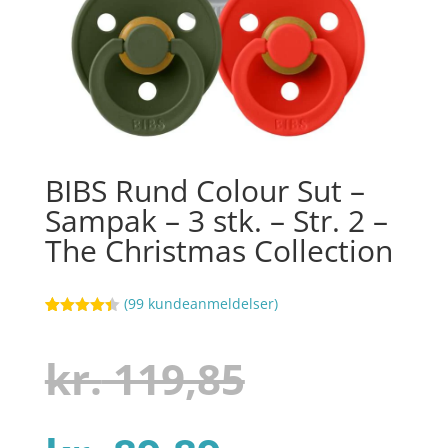
BIBS Rund Colour Sut –
Sampak – 3 stk. – Str. 2 –
The Christmas Collection
(
99
kundeanmeldelser)
Bedømt
18
som
4.4
ud af 5
Den
kr.
119,85
baseret
på
kundebedø
mmelser