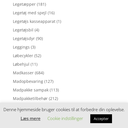
Legetæpper
(181)
Legetøj med spejl
(16)
Legetøjs kasseapparat
(1)
Legetøjsbil
(4)
Legetøjsdyr
(90)
Leggings
(3)
Løbecykler
(52)
Løbehjul
(11)
Madkasser
(684)
Madopbevaring
(127)
Madpakke sampak
(113)
Madpakketilbehør
(212)
Madras til juniorseng
(70)
Denne hjemmeside bruger cookies til at forbedre din oplevelse.
Madras til tremmeseng
(1)
Læs mere
Cookie indstillinger
Accepter
Madras til vugge
(2)