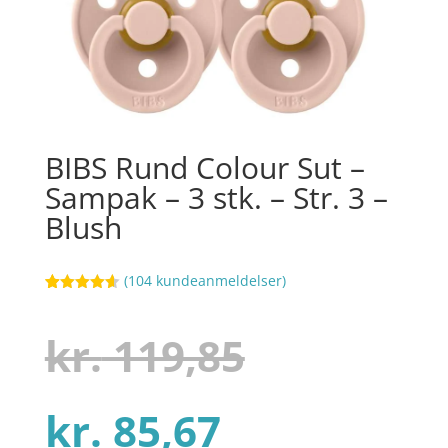
BIBS Rund Colour Sut –
Sampak – 3 stk. – Str. 3 –
Blush
(
104
kundeanmeldelser)
Bedømt
15
som
4.6
ud af 5
Den
kr.
119,85
baseret på
kundebedø
mmelser
Den
oprindel
kr.
85,67