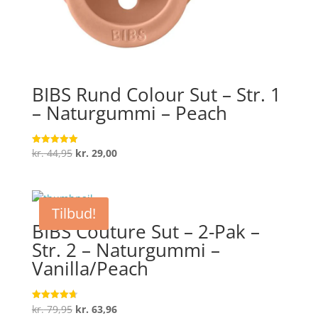
BIBS Rund Colour Sut – Str. 1
– Naturgummi – Peach
Den
Den
kr.
44,95
kr.
29,00
Vurderet
5
oprindelige
aktuelle
ud af 5
pris
pris
var:
er:
Tilbud!
kr. 44,95.
kr. 29,00.
BIBS Couture Sut – 2-Pak –
Str. 2 – Naturgummi –
Vanilla/Peach
Den
Den
kr.
79,95
kr.
63,96
Vurderet
4.7