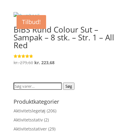
oprindelige
aktuelle
ud af 5
pris
pris
var:
er:
Tilbud!
kr. 79,95.
kr. 63,96.
BIBS Rund Colour Sut –
Sampak – 8 stk. – Str. 1 – All
Red
Den
Den
kr.
279,60
kr.
223,68
Vurderet
4.9
oprindelige
aktuelle
ud af 5
pris
pris
var:
er:
Søg
Søg
kr. 279,60.
kr. 223,68.
efter:
Produktkategorier
Aktivitetslegetøj
(206)
Aktivitetsstativ
(2)
Aktivitetsstativer
(29)