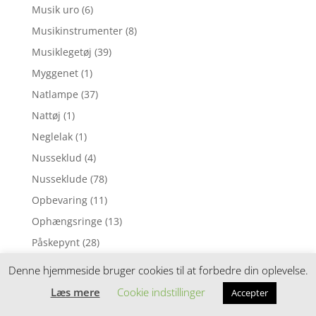
Musik uro
(6)
Musikinstrumenter
(8)
Musiklegetøj
(39)
Myggenet
(1)
Natlampe
(37)
Nattøj
(1)
Neglelak
(1)
Nusseklud
(4)
Nusseklude
(78)
Opbevaring
(11)
Ophængsringe
(13)
Påskepynt
(28)
Pedalcykler
(9)
Denne hjemmeside bruger cookies til at forbedre din oplevelse.
Perleplader
(49)
Læs mere
Cookie indstillinger
Accepter
Perler
(116)