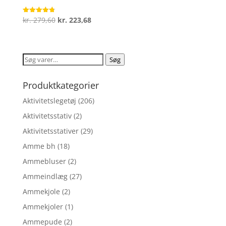
Den
Den
kr.
279,60
kr.
223,68
Vurderet
4.8
oprindelige
aktuelle
ud af 5
pris
pris
var:
er:
Søg
Søg
kr. 279,60.
kr. 223,68.
efter:
Produktkategorier
Aktivitetslegetøj
(206)
Aktivitetsstativ
(2)
Aktivitetsstativer
(29)
Amme bh
(18)
Ammebluser
(2)
Ammeindlæg
(27)
Ammekjole
(2)
Ammekjoler
(1)
Ammepude
(2)