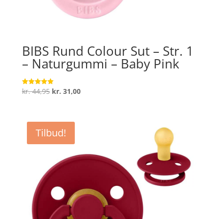
BIBS Rund Colour Sut – Str. 1
– Naturgummi – Baby Pink
Den
Den
kr.
44,95
kr.
31,00
Vurderet
5
oprindelige
aktuelle
ud af 5
pris
pris
var:
er:
Tilbud!
kr. 44,95.
kr. 31,00.