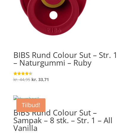
BIBS Rund Colour Sut – Str. 1
– Naturgummi – Ruby
Den
Den
kr.
44,95
kr.
33,71
Vurderet
4.4
oprindelige
aktuelle
ud af 5
pris
pris
var:
er:
Tilbud!
kr. 44,95.
kr. 33,71.
BIBS Rund Colour Sut –
Sampak – 8 stk. – Str. 1 – All
Vanilla