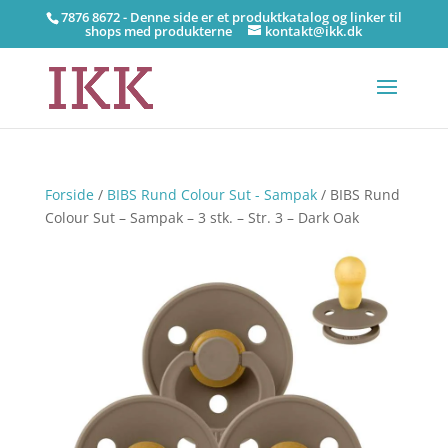
7876 8672 - Denne side er et produktkatalog og linker til
shops med produkterne
kontakt@ikk.dk
Forside
/
BIBS Rund Colour Sut - Sampak
/ BIBS Rund
Colour Sut – Sampak – 3 stk. – Str. 3 – Dark Oak