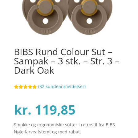
BIBS Rund Colour Sut –
Sampak – 3 stk. – Str. 3 –
Dark Oak
(
32
kundeanmeldelser)
Bedømt
87
som
4.8
ud af 5
kr.
119,85
baseret på
kundebedøm
melser
Smukke og ergonomiske sutter i retrostil fra BIBS.
Nøje farveafstemt og med rabat.