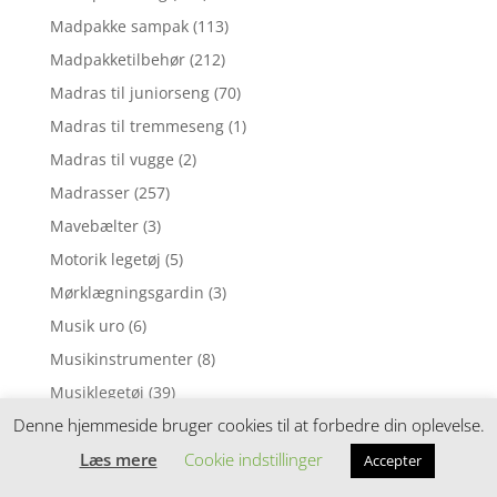
Madpakke sampak
(113)
Madpakketilbehør
(212)
Madras til juniorseng
(70)
Madras til tremmeseng
(1)
Madras til vugge
(2)
Madrasser
(257)
Mavebælter
(3)
Motorik legetøj
(5)
Mørklægningsgardin
(3)
Musik uro
(6)
Musikinstrumenter
(8)
Musiklegetøj
(39)
Denne hjemmeside bruger cookies til at forbedre din oplevelse.
Myggenet
(1)
Læs mere
Cookie indstillinger
Natlampe
(37)
Accepter
Nattøj
(1)