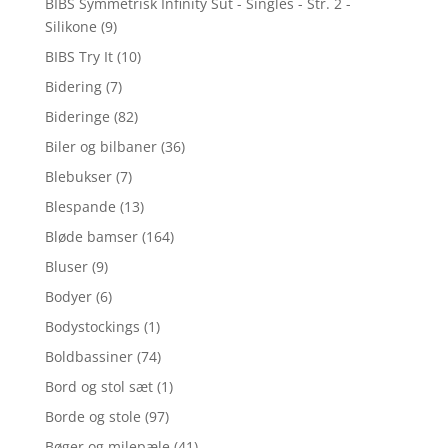
BIBS Symmetrisk Infinity Sut - Singles - Str. 2 -
Silikone
(9)
BIBS Try It
(10)
Bidering
(7)
Bideringe
(82)
Biler og bilbaner
(36)
Blebukser
(7)
Blespande
(13)
Bløde bamser
(164)
Bluser
(9)
Bodyer
(6)
Bodystockings
(1)
Boldbassiner
(74)
Bord og stol sæt
(1)
Borde og stole
(97)
Bøger og milepæle
(41)