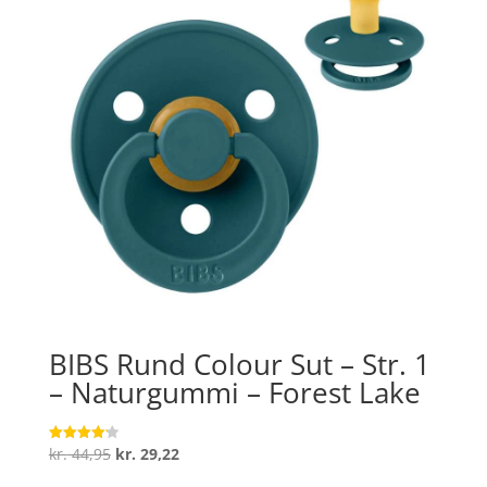
BIBS Rund Colour Sut – Str. 1
– Naturgummi – Forest Lake
Den
Den
kr.
44,95
kr.
29,22
Vurderet
4.2
oprindelige
aktuelle
ud af 5