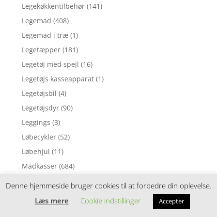
Legekøkkentilbehør
(141)
Legemad
(408)
Legemad i træ
(1)
Legetæpper
(181)
Legetøj med spejl
(16)
Legetøjs kasseapparat
(1)
Legetøjsbil
(4)
Legetøjsdyr
(90)
Leggings
(3)
Løbecykler
(52)
Løbehjul
(11)
Madkasser
(684)
Madopbevaring
(127)
Denne hjemmeside bruger cookies til at forbedre din oplevelse.
Madpakke sampak
(113)
Læs mere
Cookie indstillinger
Accepter
Madpakketilbehør
(212)