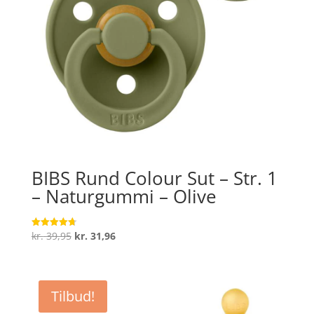
BIBS Rund Colour Sut – Str. 1
– Naturgummi – Olive
Den
Den
kr.
39,95
kr.
31,96
Vurderet
4.7
oprindelige
aktuelle
ud af 5
pris
pris
var:
er:
Tilbud!
kr. 39,95.
kr. 31,96.