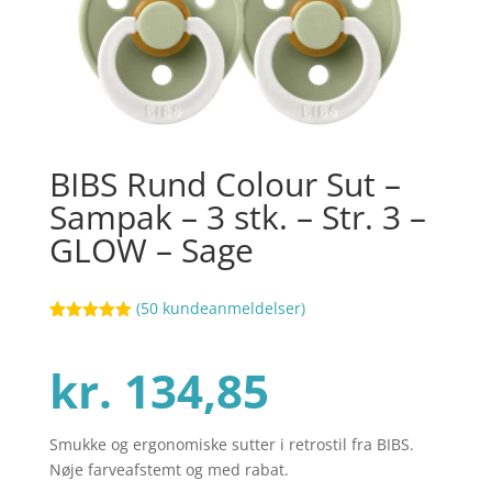
BIBS Rund Colour Sut –
Sampak – 3 stk. – Str. 3 –
GLOW – Sage
(
50
kundeanmeldelser)
Bedømt
57
som
5
ud
af 5
kr.
134,85
baseret på
kundebedøm
melser
Smukke og ergonomiske sutter i retrostil fra BIBS.
Nøje farveafstemt og med rabat.