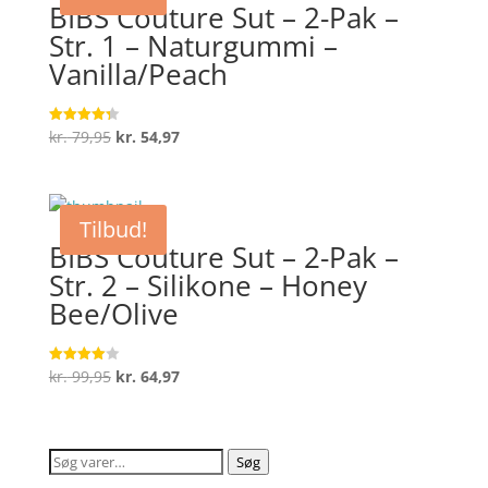
BIBS Couture Sut – 2-Pak –
Str. 1 – Naturgummi –
Vanilla/Peach
Den
Den
kr.
79,95
kr.
54,97
Vurderet
4.3
oprindelige
aktuelle
ud af 5
pris
pris
var:
er:
Tilbud!
kr. 79,95.
kr. 54,97.
BIBS Couture Sut – 2-Pak –
Str. 2 – Silikone – Honey
Bee/Olive
Den
Den
kr.
99,95
kr.
64,97
Vurderet
4
oprindelige
aktuelle
ud af 5
pris
pris
var:
er:
Søg
Søg
kr. 99,95.
kr. 64,97.
efter: