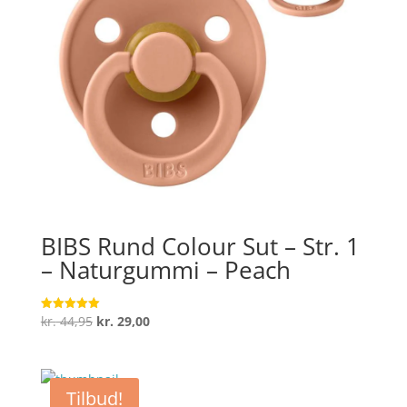
BIBS Rund Colour Sut – Str. 1
– Naturgummi – Peach
Den
Den
kr.
44,95
kr.
29,00
Vurderet
5
oprindelige
aktuelle
ud af 5
pris
pris
var:
er:
Tilbud!
kr. 44,95.
kr. 29,00.