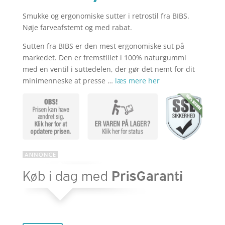
Smukke og ergonomiske sutter i retrostil fra BIBS.
aktuelle
pris
Nøje farveafstemt og med rabat.
Sutten fra BIBS er den mest ergonomiske sut på
pris
var:
markedet. Den er fremstillet i 100% naturgummi
med en ventil i suttedelen, der gør det nemt for dit
minimenneske at presse …
læs mere her
er:
kr. 199,75
kr. 149,81