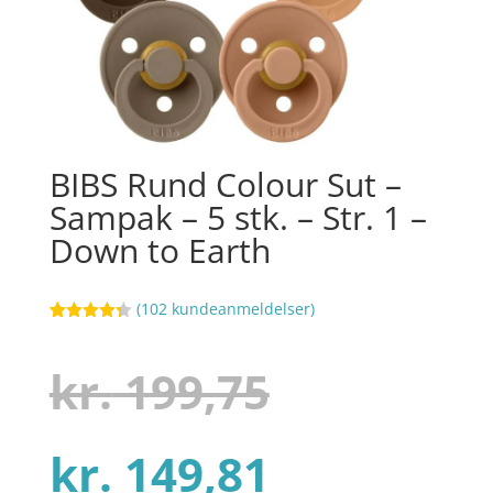
BIBS Rund Colour Sut –
Sampak – 5 stk. – Str. 1 –
Down to Earth
(
102
kundeanmeldelser)
Bedømt
84
som
4.3
ud af 5
Den
kr.
199,75
baseret
på
kundebedø
mmelser
Den
oprindel
kr.
149,81