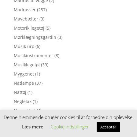
Madras til vugge
(2)
Madrasser
(257)
Mavebælter
(3)
Motorik legetøj
(5)
Mørklægningsgardin
(3)
Musik uro
(6)
Musikinstrumenter
(8)
Musiklegetøj
(39)
Myggenet
(1)
Natlampe
(37)
Nattøj
(1)
Neglelak
(1)
Nusseklud
(4)
Denne hjemmeside bruger cookies til at forbedre din oplevelse.
Nusseklude
(78)
Læs mere
Cookie indstillinger
Accepter
Opbevaring
(11)