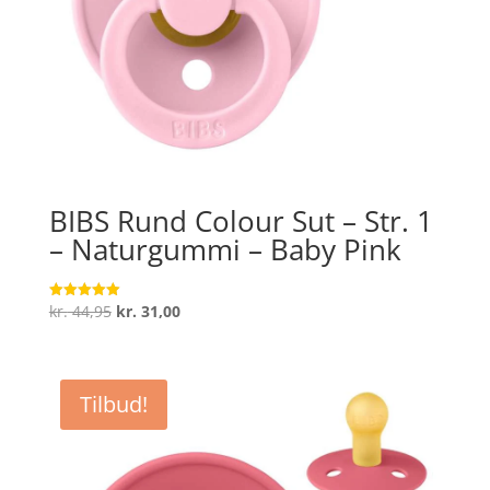
BIBS Rund Colour Sut – Str. 1
– Naturgummi – Baby Pink
Den
Den
kr.
44,95
kr.
31,00
Vurderet
5
oprindelige
aktuelle
ud af 5
pris
pris
var:
er:
Tilbud!
kr. 44,95.
kr. 31,00.