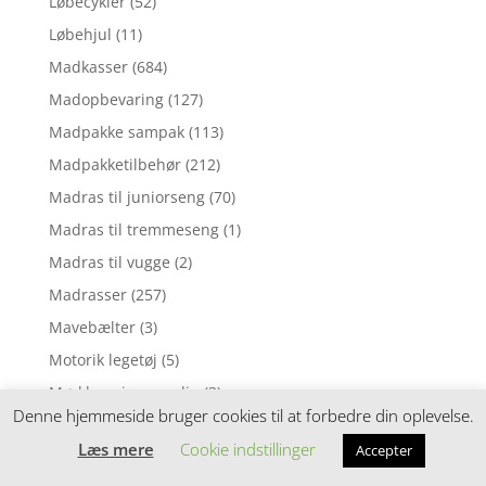
Løbecykler
(52)
Løbehjul
(11)
Madkasser
(684)
Madopbevaring
(127)
Madpakke sampak
(113)
Madpakketilbehør
(212)
Madras til juniorseng
(70)
Madras til tremmeseng
(1)
Madras til vugge
(2)
Madrasser
(257)
Mavebælter
(3)
Motorik legetøj
(5)
Mørklægningsgardin
(3)
Denne hjemmeside bruger cookies til at forbedre din oplevelse.
Musik uro
(6)
Læs mere
Cookie indstillinger
Accepter
Musikinstrumenter
(8)