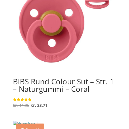
BIBS Rund Colour Sut – Str. 1
– Naturgummi – Coral
Den
Den
kr.
44,95
kr.
33,71
Vurderet
4.8
oprindelige
aktuelle
ud af 5
pris
pris
var:
er: