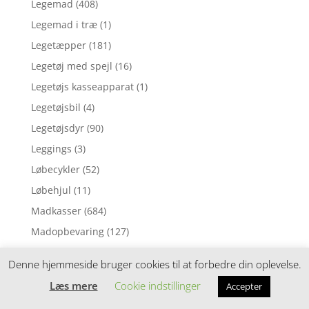
Legemad
(408)
Legemad i træ
(1)
Legetæpper
(181)
Legetøj med spejl
(16)
Legetøjs kasseapparat
(1)
Legetøjsbil
(4)
Legetøjsdyr
(90)
Leggings
(3)
Løbecykler
(52)
Løbehjul
(11)
Madkasser
(684)
Madopbevaring
(127)
Madpakke sampak
(113)
Denne hjemmeside bruger cookies til at forbedre din oplevelse.
Madpakketilbehør
(212)
Læs mere
Cookie indstillinger
Accepter
Madras til juniorseng
(70)