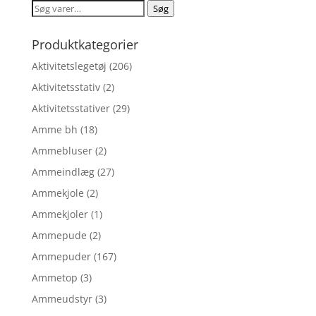
var:
er:
Søg
Søg
kr. 99,95.
kr. 51,95.
efter:
Produktkategorier
Aktivitetslegetøj
(206)
Aktivitetsstativ
(2)
Aktivitetsstativer
(29)
Amme bh
(18)
Ammebluser
(2)
Ammeindlæg
(27)
Ammekjole
(2)
Ammekjoler
(1)
Ammepude
(2)
Ammepuder
(167)
Ammetop
(3)
Ammeudstyr
(3)