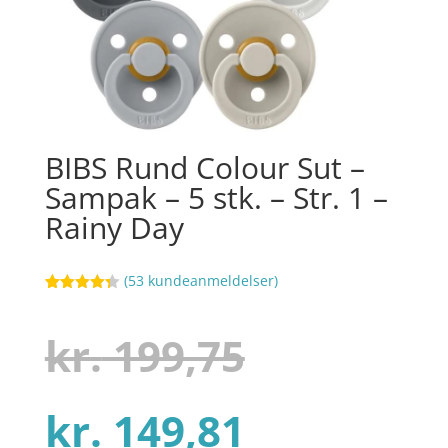
BIBS Rund Colour Sut –
Sampak – 5 stk. – Str. 1 –
Rainy Day
(
53
kundeanmeldelser)
Bedømt
108
som
4.3
ud af 5
Den
kr.
199,75
baseret
på
kundebedø
mmelser
Den
oprindel
kr.
149,81