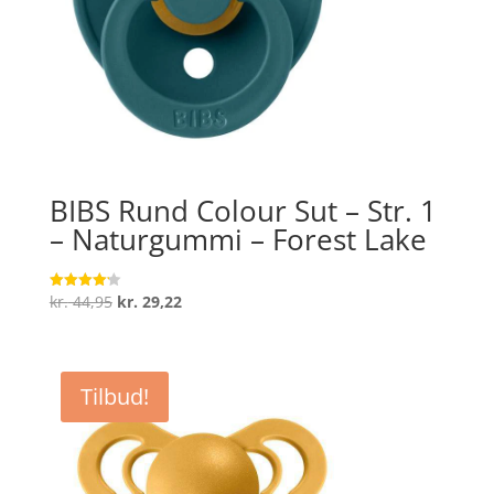
BIBS Rund Colour Sut – Str. 1
– Naturgummi – Forest Lake
Den
Den
kr.
44,95
kr.
29,22
Vurderet
4.2
oprindelige
aktuelle
ud af 5
pris
pris
var:
er:
Tilbud!
kr. 44,95.
kr. 29,22.