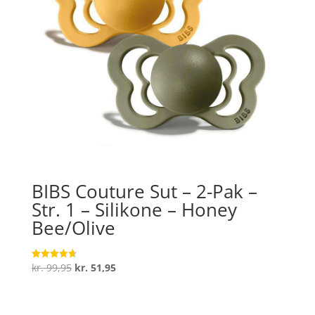
BIBS Couture Sut – 2-Pak –
Str. 1 – Silikone – Honey
Bee/Olive
Den
Den
kr.
99,95
kr.
51,95
Vurderet
4.7
oprindelige
aktuelle
ud af 5
pris
pris