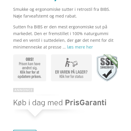
Smukke og ergonomiske sutter i retrostil fra BIBS.
aktuelle
pris
Nøje farveafstemt og med rabat.
Sutten fra BIBS er den mest ergonomiske sut på
pris
var:
markedet. Den er fremstillet i 100% naturgummi
med en ventil i suttedelen, der gør det nemt for dit
minimenneske at presse …
læs mere her
er:
kr. 199,75
kr. 149,81