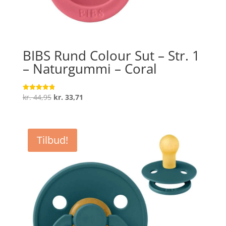
BIBS Rund Colour Sut – Str. 1
– Naturgummi – Coral
Den
Den
kr.
44,95
kr.
33,71
Vurderet
4.8
oprindelige
aktuelle
ud af 5
pris
pris
var:
er:
Tilbud!
kr. 44,95.
kr. 33,71.