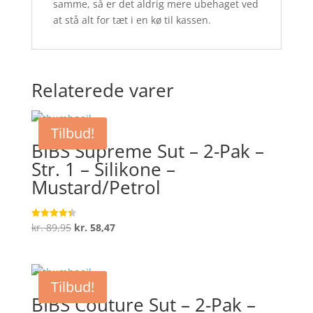
samme, så er det aldrig mere ubehaget ved
at stå alt for tæt i en kø til kassen.
Relaterede varer
Tilbud!
BIBS Supreme Sut – 2-Pak –
Str. 1 – Silikone –
Mustard/Petrol
Den
Den
kr.
89,95
kr.
58,47
Vurderet
4.4
oprindelige
aktuelle
ud af 5
pris
pris
var:
er:
Tilbud!
kr. 89,95.
kr. 58,47.
BIBS Couture Sut – 2-Pak –