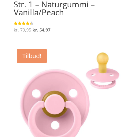
Str. 1 – Naturgummi –
Vanilla/Peach
Den
Den
kr.
79,95
kr.
54,97
Vurderet
4.3
oprindelige
aktuelle
ud af 5
pris
pris
var:
er:
Tilbud!
kr. 79,95.
kr. 54,97.