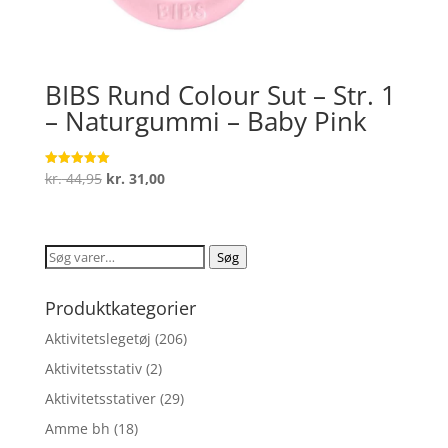
BIBS Rund Colour Sut – Str. 1
– Naturgummi – Baby Pink
Den
Den
kr.
44,95
kr.
31,00
Vurderet
5
oprindelige
aktuelle
ud af 5
pris
pris
var:
er:
Søg
Søg
kr. 44,95.
kr. 31,00.
efter:
Produktkategorier
Aktivitetslegetøj
(206)
Aktivitetsstativ
(2)
Aktivitetsstativer
(29)
Amme bh
(18)