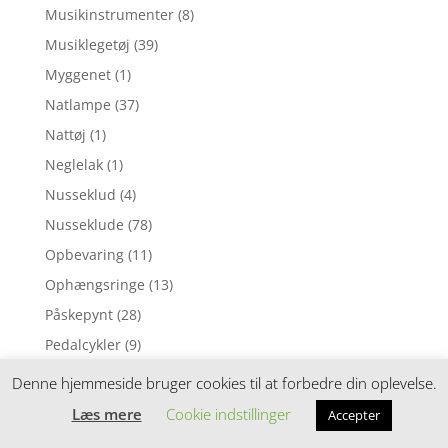
Musikinstrumenter
(8)
Musiklegetøj
(39)
Myggenet
(1)
Natlampe
(37)
Nattøj
(1)
Neglelak
(1)
Nusseklud
(4)
Nusseklude
(78)
Opbevaring
(11)
Ophængsringe
(13)
Påskepynt
(28)
Pedalcykler
(9)
Perleplader
(49)
Denne hjemmeside bruger cookies til at forbedre din oplevelse.
Perler
(116)
Læs mere
Cookie indstillinger
Accepter
Perlesæt
(54)