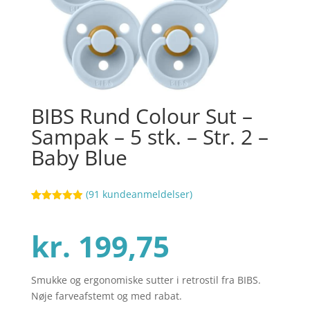
BIBS Rund Colour Sut –
Sampak – 5 stk. – Str. 2 –
Baby Blue
(
91
kundeanmeldelser)
Bedømt
61
som
4.9
ud af 5
kr.
199,75
baseret på
kundebedøm
melser
Smukke og ergonomiske sutter i retrostil fra BIBS.
Nøje farveafstemt og med rabat.