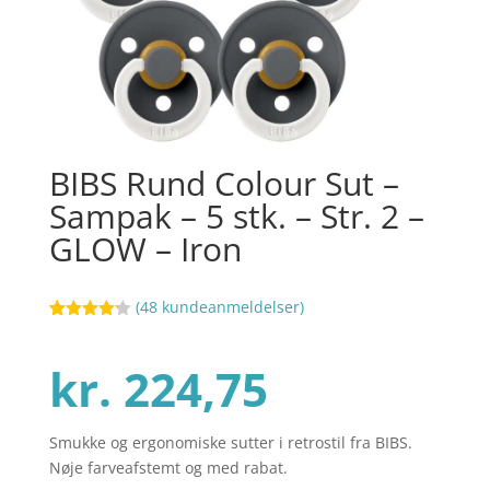
BIBS Rund Colour Sut –
Sampak – 5 stk. – Str. 2 –
GLOW – Iron
(
48
kundeanmeldelser)
Bedømt
97
som
4.2
ud af 5
kr.
224,75
baseret
på
kundebedø
mmelser
Smukke og ergonomiske sutter i retrostil fra BIBS.
Nøje farveafstemt og med rabat.