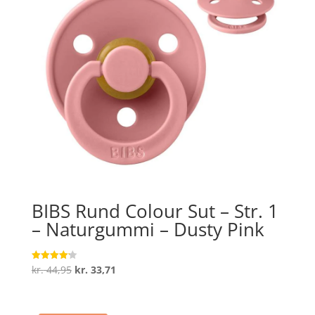
BIBS Rund Colour Sut – Str. 1
– Naturgummi – Dusty Pink
Den
Den
kr.
44,95
kr.
33,71
Vurderet
4.2
oprindelige
aktuelle
ud af 5
pris
pris