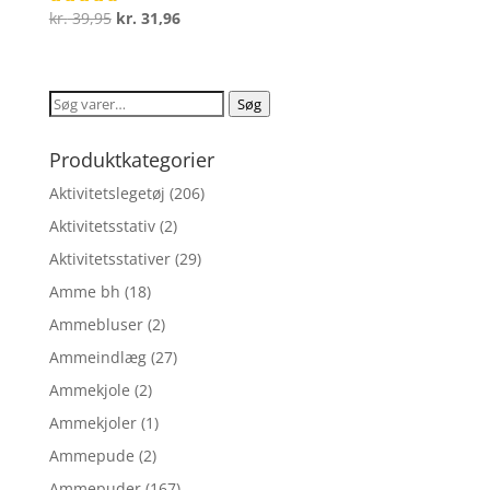
Den
Den
kr.
39,95
kr.
31,96
Vurderet
4.7
oprindelige
aktuelle
ud af 5
pris
pris
var:
er:
Søg
Søg
kr. 39,95.
kr. 31,96.
efter:
Produktkategorier
Aktivitetslegetøj
(206)
Aktivitetsstativ
(2)
Aktivitetsstativer
(29)
Amme bh
(18)
Ammebluser
(2)
Ammeindlæg
(27)
Ammekjole
(2)
Ammekjoler
(1)
Ammepude
(2)
Ammepuder
(167)