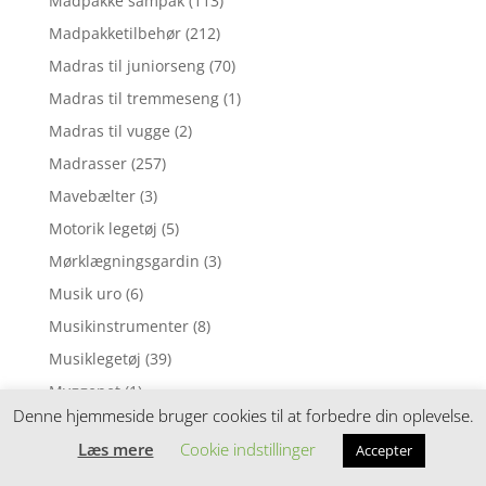
Madpakke sampak
(113)
Madpakketilbehør
(212)
Madras til juniorseng
(70)
Madras til tremmeseng
(1)
Madras til vugge
(2)
Madrasser
(257)
Mavebælter
(3)
Motorik legetøj
(5)
Mørklægningsgardin
(3)
Musik uro
(6)
Musikinstrumenter
(8)
Musiklegetøj
(39)
Myggenet
(1)
Denne hjemmeside bruger cookies til at forbedre din oplevelse.
Natlampe
(37)
Læs mere
Cookie indstillinger
Accepter
Nattøj
(1)