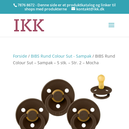
7876 8672 - Denne side er et produktkatalog og linker til
shops med produkterne
kontakt@ikk.dk
Forside
/
BIBS Rund Colour Sut - Sampak
/ BIBS Rund
Colour Sut – Sampak – 5 stk. – Str. 2 – Mocha