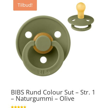
var:
er:
Tilbud!
kr. 44,95.
kr. 33,71.
BIBS Rund Colour Sut – Str. 1
– Naturgummi – Olive