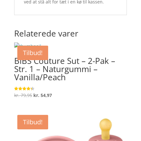
ved at stå alt for tæt i en kø til kassen.
Relaterede varer
Tilbud!
BIBS Couture Sut – 2-Pak –
Str. 1 – Naturgummi –
Vanilla/Peach
Den
Den
kr.
79,95
kr.
54,97
Vurderet
4.3
oprindelige
aktuelle
ud af 5
pris
pris
var:
er:
Tilbud!
kr. 79,95.
kr. 54,97.