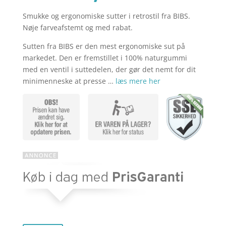
Smukke og ergonomiske sutter i retrostil fra BIBS.
aktuelle
pris
Nøje farveafstemt og med rabat.
Sutten fra BIBS er den mest ergonomiske sut på
pris
var:
markedet. Den er fremstillet i 100% naturgummi
med en ventil i suttedelen, der gør det nemt for dit
minimenneske at presse …
læs mere her
er:
kr. 319,60
kr. 239,70