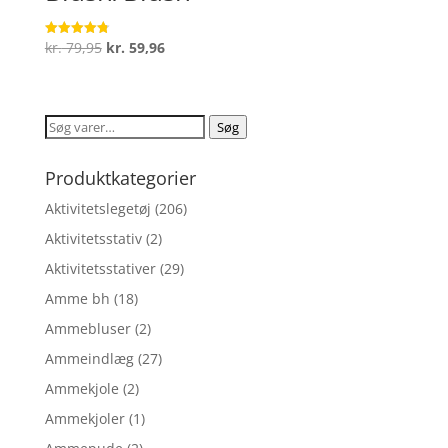
Den
Den
kr.
79,95
kr.
59,96
Vurderet
4.8
oprindelige
aktuelle
ud af 5
pris
pris
var:
er:
Søg
Søg
kr. 79,95.
kr. 59,96.
efter:
Produktkategorier
Aktivitetslegetøj
(206)
Aktivitetsstativ
(2)
Aktivitetsstativer
(29)
Amme bh
(18)
Ammebluser
(2)
Ammeindlæg
(27)
Ammekjole
(2)
Ammekjoler
(1)