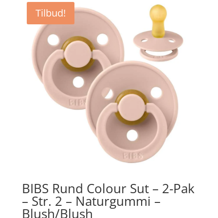
var:
er:
Tilbud!
kr. 44,95.
kr. 29,22.
BIBS Rund Colour Sut – 2-Pak
– Str. 2 – Naturgummi –
Blush/Blush