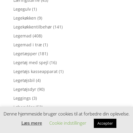
Læringstårne
(43)
Legegulv
(1)
Legekøkken
(9)
Legekøkkentilbehør
(141)
Legemad
(408)
Legemad i træ
(1)
Legetæpper
(181)
Legetøj med spejl
(16)
Legetøjs kasseapparat
(1)
Legetøjsbil
(4)
Legetøjsdyr
(90)
Leggings
(3)
Løbecykler
(52)
Denne hjemmeside bruger cookies til at forbedre din oplevelse.
Løbehjul
(11)
Læs mere
Cookie indstillinger
Accepter
Madkasser
(684)