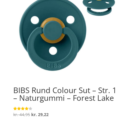
BIBS Rund Colour Sut – Str. 1
– Naturgummi – Forest Lake
Den
Den
kr.
44,95
kr.
29,22
Vurderet
4.2
oprindelige
aktuelle
ud af 5
pris
pris