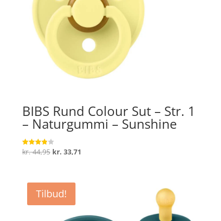
BIBS Rund Colour Sut – Str. 1
– Naturgummi – Sunshine
Den
Den
kr.
44,95
kr.
33,71
Vurderet
3.9
oprindelige
aktuelle
ud af 5
pris
pris
var:
er:
Tilbud!
kr. 44,95.
kr. 33,71.