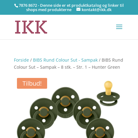
7876 8672 - Denne side er et produktkatalog og linker til
shops med produkterne
kontakt@ikk.dk
Forside
/
BIBS Rund Colour Sut - Sampak
/ BIBS Rund
Colour Sut – Sampak – 8 stk. – Str. 1 – Hunter Green
Tilbud!