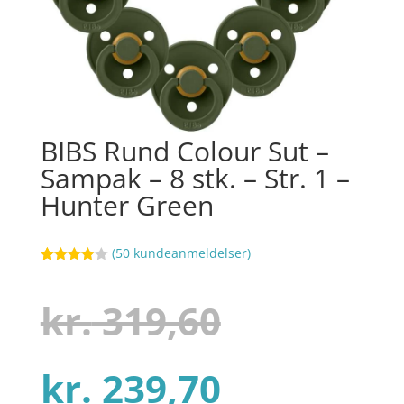
BIBS Rund Colour Sut –
Sampak – 8 stk. – Str. 1 –
Hunter Green
(
50
kundeanmeldelser)
Bedømt
14
som
3.9
ud af 5
Den
kr.
319,60
baseret
på
kundebed
ømmels
er
Den
oprindel
kr.
239,70