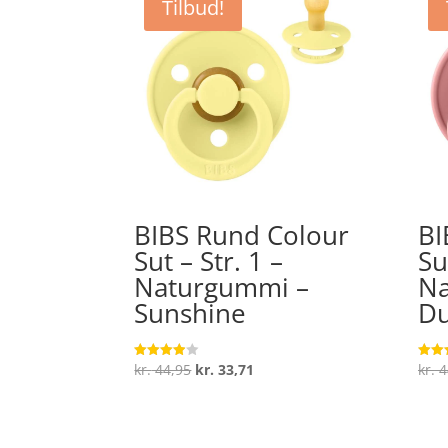
Tilbud!
BIBS Rund Colour
BI
Sut – Str. 1 –
Su
Naturgummi –
Na
Sunshine
Du
Den
Den
kr.
44,95
kr.
33,71
kr.
4
Vurderet
Vurde
3.9
4.2
oprindelige
aktuelle
ud af 5
ud af
pris
pris
var:
er: