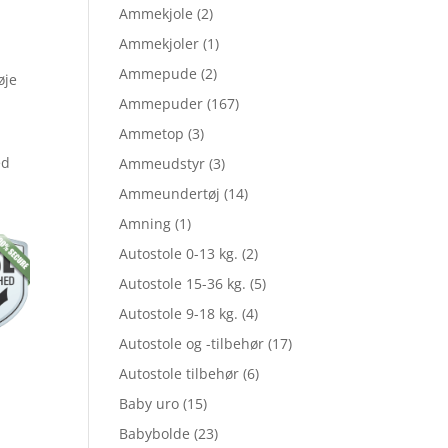
elige
Ammekjole
(2)
Ammekjoler
(1)
Ammepude
(2)
øje
le
Ammepuder
(167)
Ammetop
(3)
ed
Ammeudstyr
(3)
Ammeundertøj
(14)
Amning
(1)
,60.
Autostole 0-13 kg.
(2)
Autostole 15-36 kg.
(5)
,70.
Autostole 9-18 kg.
(4)
Autostole og -tilbehør
(17)
Autostole tilbehør
(6)
Baby uro
(15)
Babybolde
(23)