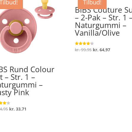
Tilbud!
Tilbud!
BIBS Couture Su
– 2-Pak – Str. 1 
Naturgummi –
Vanilla/Olive
Den
Den
kr.
99,95
kr.
64,97
Vurderet
4.2
oprindelige
aktuelle
ud af 5
pris
pris
BS Rund Colour
var:
er:
t – Str. 1 –
kr. 99,95.
kr. 64,97.
turgummi –
sty Pink
Den
Den
4,95
kr.
33,71
ret
oprindelige
aktuelle
 5
pris
pris
var:
er: