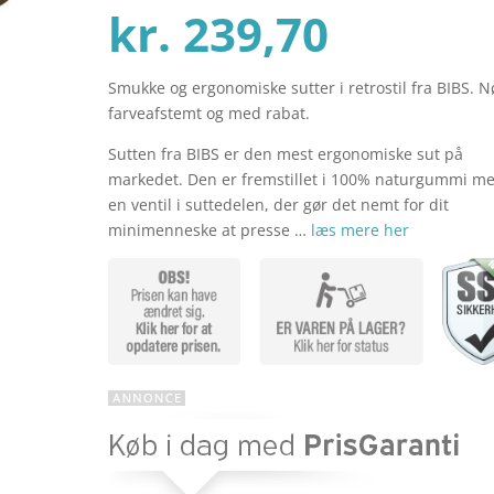
Den
oprind
kr.
239,70
Smukke og ergonomiske sutter i retrostil fra BIBS. N
aktuel
pris
farveafstemt og med rabat.
Sutten fra BIBS er den mest ergonomiske sut på
pris
var:
markedet. Den er fremstillet i 100% naturgummi m
en ventil i suttedelen, der gør det nemt for dit
minimenneske at presse …
læs mere her
er:
kr. 319
kr. 239