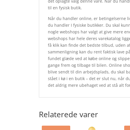
det oplagte valg denne vare. Når du handl
til en fysisk butik.
Når du handler online, er betingelserne li
du handler I fysiske butikker. Du skal kun
nogle webshops har valgt at give mere en
webshops har hele deres varekatalog ligge
få klik kan finde det bedste tilbud, uden 
sammenligning kan du rent faktisk lave på
fundet glæde ved at købe online og slippe 
gange frem og tilbage til bilen. Online sho
blive sendt til din arbejdsplads, du skal
stået i kø i en butik – det er slut nu, når 
det aldrig mere ubehaget ved at stå alt for 
Relaterede varer