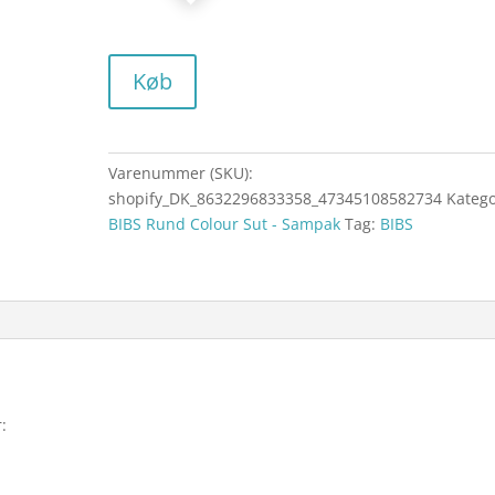
Køb
Varenummer (SKU):
shopify_DK_8632296833358_47345108582734
Katego
BIBS Rund Colour Sut - Sampak
Tag:
BIBS
: