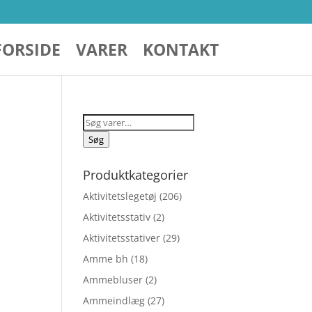
FORSIDE
VARER
KONTAKT
Søg
efter:
Søg
Produktkategorier
Aktivitetslegetøj
(206)
Aktivitetsstativ
(2)
Aktivitetsstativer
(29)
Amme bh
(18)
Ammebluser
(2)
Ammeindlæg
(27)