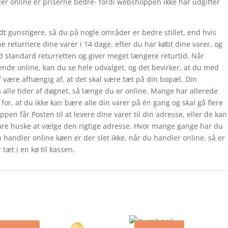
er online er priserne bedre- fordi webshoppen ikke har udgifter
dt gunstigere, så du på nogle områder er bedre stillet, end hvis
ne returnere dine varer i 14 dage. efter du har købt dine varer, og
d standard returretten og giver meget længere returtid. Når
nde online, kan du se hele udvalget, og det bevirker, at du med
af være afhængig af, at det skal være tæt på din bopæl. Din
 alle tider af døgnet, så længe du er online. Mange har allerede
for, at du ikke kan bære alle din varer på én gang og skal gå flere
ppen får Posten til at levere dine varer til din adresse, eller de kan
 bare huske at vælge den rigtige adresse. Hvor mange gange har du
du handler online køen er der slet ikke, når du handler online, så er
tæt i en kø til kassen.