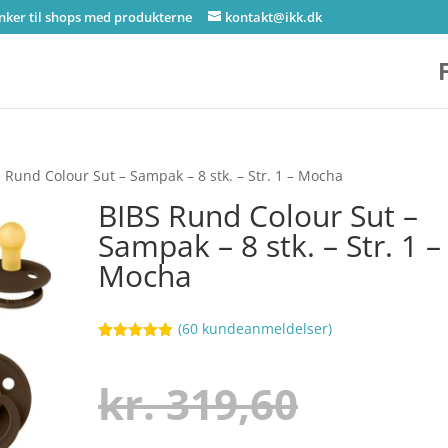
inker til shops med produkterne
kontakt@ikk.dk
 Rund Colour Sut – Sampak – 8 stk. – Str. 1 – Mocha
BIBS Rund Colour Sut –
Sampak – 8 stk. – Str. 1 –
Mocha
(
60
kundeanmeldelser)
Bedømt
55
som
4.9
ud af 5
Den
kr.
319,60
baseret på
kundebedøm
melser