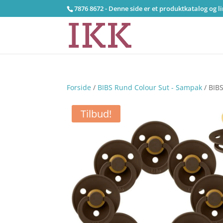
7876 8672 - Denne side er et produktkatalog og l
Forside
/
BIBS Rund Colour Sut - Sampak
/ BIBS
Tilbud!