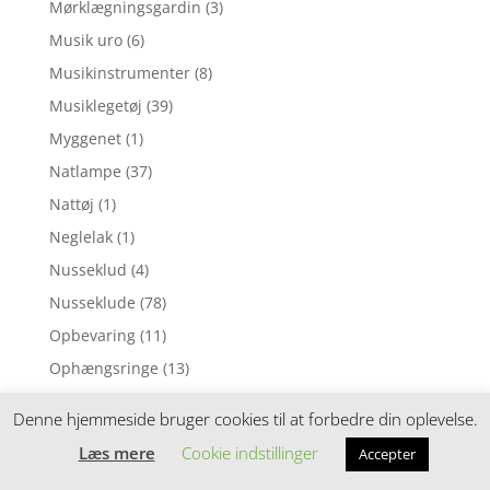
Mørklægningsgardin
(3)
Musik uro
(6)
Musikinstrumenter
(8)
Musiklegetøj
(39)
Myggenet
(1)
Natlampe
(37)
Nattøj
(1)
Neglelak
(1)
Nusseklud
(4)
Nusseklude
(78)
Opbevaring
(11)
Ophængsringe
(13)
Påskepynt
(28)
Denne hjemmeside bruger cookies til at forbedre din oplevelse.
Pedalcykler
(9)
Læs mere
Cookie indstillinger
Accepter
Perleplader
(49)