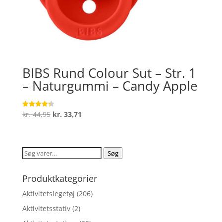
BIBS Rund Colour Sut – Str. 1
– Naturgummi – Candy Apple
Den
Den
kr.
44,95
kr.
33,71
Vurderet
4.3
oprindelige
aktuelle
ud af 5
pris
pris
var:
er:
Søg
Søg
kr. 44,95.
kr. 33,71.
efter:
Produktkategorier
Aktivitetslegetøj
(206)
Aktivitetsstativ
(2)