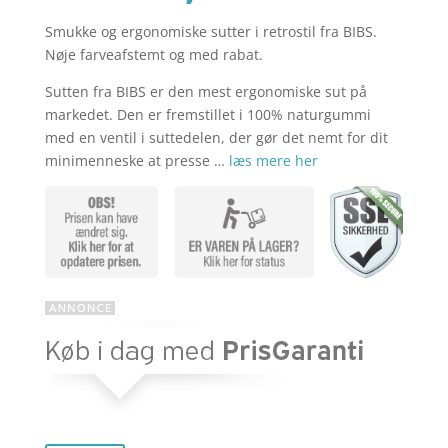
Smukke og ergonomiske sutter i retrostil fra BIBS.
aktuelle
pris
Nøje farveafstemt og med rabat.
Sutten fra BIBS er den mest ergonomiske sut på
pris
var:
markedet. Den er fremstillet i 100% naturgummi
med en ventil i suttedelen, der gør det nemt for dit
minimenneske at presse …
læs mere her
er:
kr. 319,60
kr. 239,70