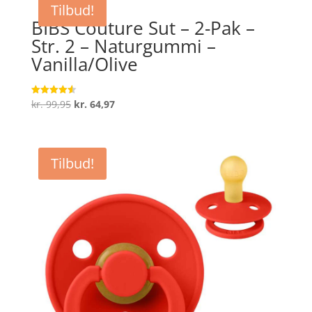
Tilbud!
kr. 279,60.
kr. 223,68.
BIBS Couture Sut – 2-Pak –
Str. 2 – Naturgummi –
Vanilla/Olive
Den
Den
kr.
99,95
kr.
64,97
Vurderet
4.6
oprindelige
aktuelle
ud af 5
pris
pris
var:
er:
Tilbud!
kr. 99,95.
kr. 64,97.