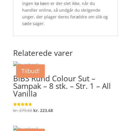
ingen kø køen er der slet ikke, når du
handler online, så undgår du skrigende
unger, der plager deres forældre om slik og
søde sager.
Relaterede varer
Tilbud!
BIBS Rund Colour Sut –
Sampak – 8 stk. – Str. 1 – All
Vanilla
Den
Den
kr.
279,60
kr.
223,68
Vurderet
4.8
oprindelige
aktuelle
ud af 5
pris
pris
var:
er: