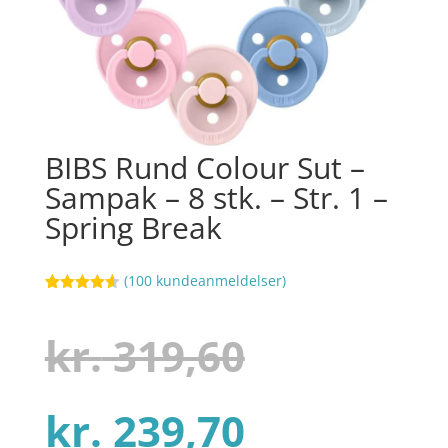
BIBS Rund Colour Sut –
Sampak – 8 stk. – Str. 1 –
Spring Break
(
100
kundeanmeldelser)
Bedømt
78
som
4.6
ud af 5
Den
kr.
319,60
baseret på
kundebedø
mmelser
Den
oprindel
kr.
239,70