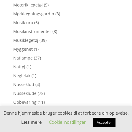
Motorik legetøj
(5)
Mørklægningsgardin
(3)
Musik uro
(6)
Musikinstrumenter
(8)
Musiklegetøj
(39)
Myggenet
(1)
Natlampe
(37)
Nattøj
(1)
Neglelak
(1)
Nusseklud
(4)
Nusseklude
(78)
Opbevaring
(11)
Ophængsringe
(13)
Denne hjemmeside bruger cookies til at forbedre din oplevelse.
Påskepynt
(28)
Læs mere
Cookie indstillinger
Accepter
Pedalcykler
(9)