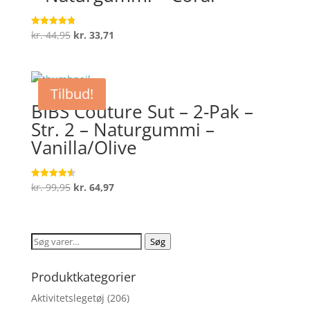
Den
Den
kr.
44,95
kr.
33,71
Vurderet
4.8
oprindelige
aktuelle
ud af 5
pris
pris
var:
er:
Tilbud!
kr. 44,95.
kr. 33,71.
BIBS Couture Sut – 2-Pak –
Str. 2 – Naturgummi –
Vanilla/Olive
Den
Den
kr.
99,95
kr.
64,97
Vurderet
4.6
oprindelige
aktuelle
ud af 5
pris
pris
var:
er:
Søg
Søg
kr. 99,95.
kr. 64,97.
efter:
Produktkategorier
Aktivitetslegetøj
(206)