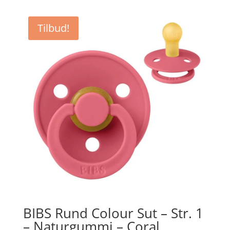
pris
pris
var:
er:
Tilbud!
kr. 79,95.
kr. 54,97.
BIBS Rund Colour Sut – Str. 1
– Naturgummi – Coral