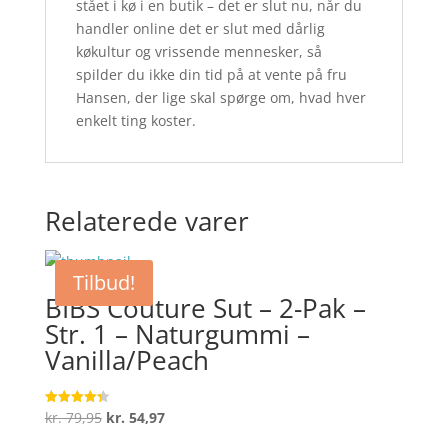
stået i kø i en butik – det er slut nu, når du
handler online det er slut med dårlig
køkultur og vrissende mennesker, så
spilder du ikke din tid på at vente på fru
Hansen, der lige skal spørge om, hvad hver
enkelt ting koster.
Relaterede varer
Tilbud!
BIBS Couture Sut – 2-Pak –
Str. 1 – Naturgummi –
Vanilla/Peach
Den
Den
kr.
79,95
kr.
54,97
Vurderet
4.3
oprindelige
aktuelle
ud af 5