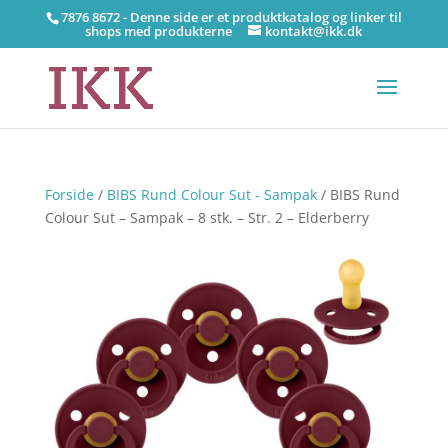
7876 8672 - Denne side er et produktkatalog og linker til
shops med produkterne
kontakt@ikk.dk
Forside
/
BIBS Rund Colour Sut - Sampak
/ BIBS Rund
Colour Sut – Sampak – 8 stk. – Str. 2 – Elderberry