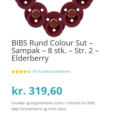
BIBS Rund Colour Sut –
Sampak – 8 stk. – Str. 2 –
Elderberry
(
76
kundeanmeldelser)
Bedømt
60
som
3.9
ud af 5
kr.
319,60
baseret
på
kundebed
ømmels
er
Smukke og ergonomiske sutter i retrostil fra BIBS.
Nøje farveafstemt og med rabat.