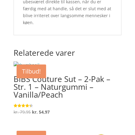
ubesværet direkte til kassen, når du er
færdig med at handle, så det er slut med at
blive irriteret over langsomme mennesker i
køen.
Relaterede varer
Tilbud!
BIBS Couture Sut – 2-Pak –
Str. 1 – Naturgummi –
Vanilla/Peach
Den
Den
kr.
79,95
kr.
54,97
Vurderet
4.3
oprindelige
aktuelle
ud af 5
pris
pris
var:
er: