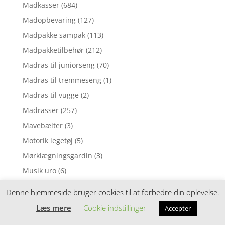
Madkasser
(684)
Madopbevaring
(127)
Madpakke sampak
(113)
Madpakketilbehør
(212)
Madras til juniorseng
(70)
Madras til tremmeseng
(1)
Madras til vugge
(2)
Madrasser
(257)
Mavebælter
(3)
Motorik legetøj
(5)
Mørklægningsgardin
(3)
Musik uro
(6)
Musikinstrumenter
(8)
Denne hjemmeside bruger cookies til at forbedre din oplevelse.
Musiklegetøj
(39)
Læs mere
Cookie indstillinger
Accepter
Myggenet
(1)