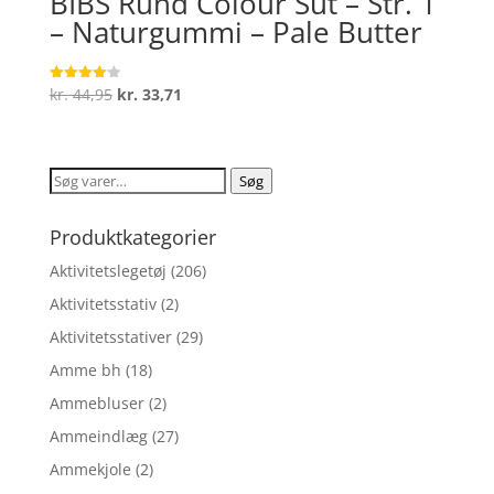
BIBS Rund Colour Sut – Str. 1
– Naturgummi – Pale Butter
Den
Den
kr.
44,95
kr.
33,71
Vurderet
4.1
oprindelige
aktuelle
ud af 5
pris
pris
var:
er:
Søg
Søg
kr. 44,95.
kr. 33,71.
efter:
Produktkategorier
Aktivitetslegetøj
(206)
Aktivitetsstativ
(2)
Aktivitetsstativer
(29)
Amme bh
(18)
Ammebluser
(2)
Ammeindlæg
(27)
Ammekjole
(2)