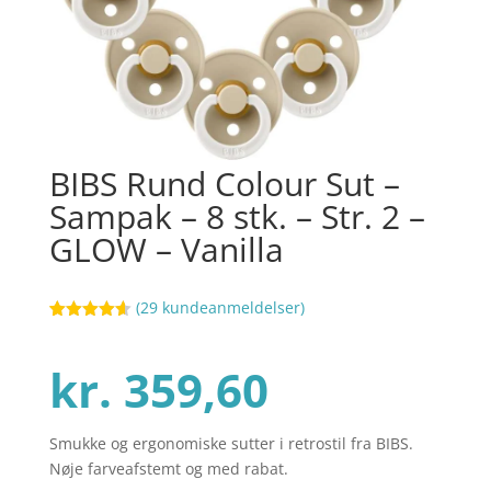
BIBS Rund Colour Sut –
Sampak – 8 stk. – Str. 2 –
GLOW – Vanilla
(
29
kundeanmeldelser)
Bedømt
3
som
4.6
ud af 5
kr.
359,60
baseret på
kundebedø
mmelser
Smukke og ergonomiske sutter i retrostil fra BIBS.
Nøje farveafstemt og med rabat.