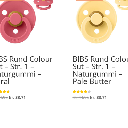
BS Rund Colour
BIBS Rund Colo
t – Str. 1 –
Sut – Str. 1 –
turgummi –
Naturgummi –
ral
Pale Butter
Den
Den
Den
Den
4,95
kr.
33,71
kr.
44,95
kr.
33,71
ret
Vurderet
4.1
oprindelige
aktuelle
oprindelige
aktuelle
 5
ud af 5
pris
pris
pris
pris
var:
er:
var:
er:
kr. 44,95.
kr. 33,71.
kr. 44,95.
kr. 33,71.