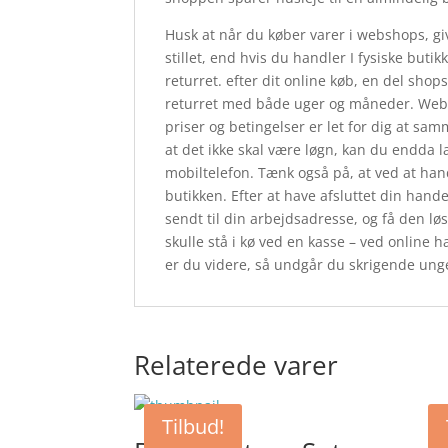
Husk at når du køber varer i webshops, gi
stillet, end hvis du handler I fysiske but
returret. efter dit online køb, en del sh
returret med både uger og måneder. Websho
priser og betingelser er let for dig at sam
at det ikke skal være løgn, kan du endda 
mobiltelefon. Tænk også på, at ved at hand
butikken. Efter at have afsluttet din hand
sendt til din arbejdsadresse, og få den løs
skulle stå i kø ved en kasse – ved online h
er du videre, så undgår du skrigende unge
Relaterede varer
Tilbud!