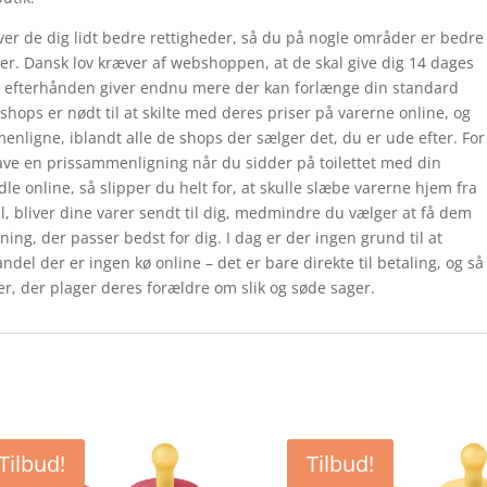
ver de dig lidt bedre rettigheder, så du på nogle områder er bedre
ikker. Dansk lov kræver af webshoppen, at de skal give dig 14 dages
ops efterhånden giver endnu mere der kan forlænge din standard
ps er nødt til at skilte med deres priser på varerne online, og
menligne, iblandt alle de shops der sælger det, du er ude efter. For
lave en prissammenligning når du sidder på toilettet med din
le online, så slipper du helt for, at skulle slæbe varerne hjem fra
el, bliver dine varer sendt til dig, medmindre du vælger at få dem
ning, der passer bedst for dig. I dag er der ingen grund til at
andel der er ingen kø online – det er bare direkte til betaling, og så
r, der plager deres forældre om slik og søde sager.
Tilbud!
Tilbud!