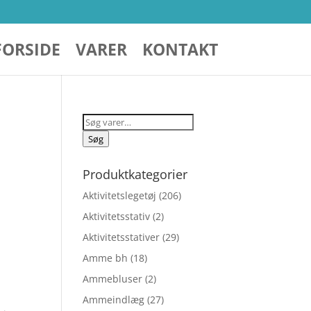
FORSIDE
VARER
KONTAKT
Søg
efter:
Søg
Produktkategorier
Aktivitetslegetøj
(206)
Aktivitetsstativ
(2)
Aktivitetsstativer
(29)
Amme bh
(18)
Ammebluser
(2)
Ammeindlæg
(27)