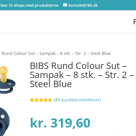
inker til shops med produkterne
kontakt@ikk.dk
 Rund Colour Sut – Sampak – 8 stk. – Str. 2 – Steel Blue
BIBS Rund Colour Sut –
Sampak – 8 stk. – Str. 2 –
Steel Blue
(
89
kundeanmeldelser)
Bedømt
40
som
4.7
ud af 5
kr.
319,60
baseret på
kundebedø
mmelser