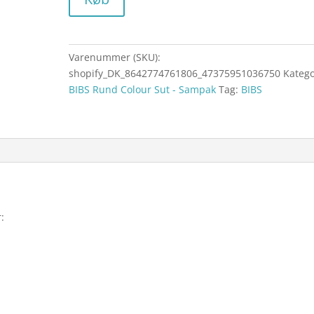
Varenummer (SKU):
shopify_DK_8642774761806_47375951036750
Katego
BIBS Rund Colour Sut - Sampak
Tag:
BIBS
: