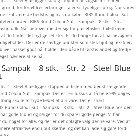
. 2 – Steel Blue ligger stadig i toppen af salgslister, når vi
 grund, for forældres erfaringer taler sit tydelige sprog. Når vores
årene skal være de bedste, og hvis du køber BIBS Rund Colour Sut –
liteten i orden. BIBS Rund Colour Sut – Sampak – 8 stk. – Str. 2 –
shop.dk. Når behovet melder sig for pusletasker, toilettræner
at du finder det rigtige ret stor. Er du bange for, at barnevognen
edligeholdes. Der er de særlige punkter som stel, hjul og tekstiler,
liver passet godt på, holder den både til første, andet og tredje
eget pænere at se på.
Sampak – 8 stk. – Str. 2 – Steel Blue
t
tr. 2 – Steel Blue ligger i toppen af listen med bedst sælgende
nd Colour Sut – Sampak. Det er ren luksus at få hele 999 dages
tning skulle fortryde købet af din vare. Det er snart
S Rund Colour Sut – Sampak – 8 stk. – Str. 2 – Steel Blue hos den
r gode tilbud og sørger for du sparer gode penge. Vi har
du noget for alle, og der er det oplagte valg denne vare. Ved at
ere attraktive end i butikkerne- og det kan lade sig gøre fordi
utik.