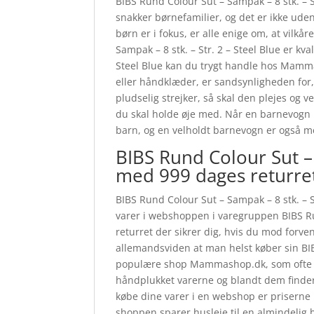
BIBS Rund Colour Sut – Sampak – 8 stk. – Str
snakker børnefamilier, og det er ikke uden
børn er i fokus, er alle enige om, at vilk
Sampak – 8 stk. – Str. 2 – Steel Blue er kva
Steel Blue kan du trygt handle hos Mamma
eller håndklæder, er sandsynligheden for, 
pludselig strejker, så skal den plejes og v
du skal holde øje med. Når en barnevogn b
barn, og en velholdt barnevogn er også m
BIBS Rund Colour Sut – 
med 999 dages returre
BIBS Rund Colour Sut – Sampak – 8 stk. – S
varer i webshoppen i varegruppen BIBS Ru
returret der sikrer dig, hvis du mod forven
allemandsviden at man helst køber sin BIB
populære shop Mammashop.dk, som ofte ha
håndplukket varerne og blandt dem finder 
købe dine varer i en webshop er priserne m
shoppen sparer husleje til en almindelig b