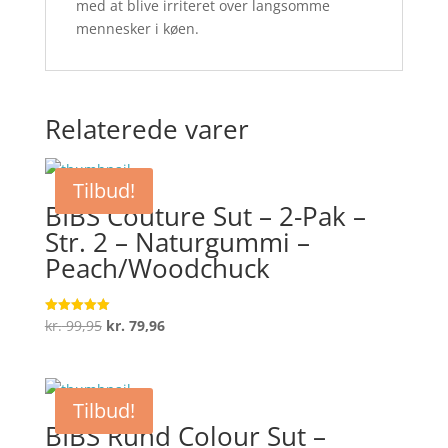
med at blive irriteret over langsomme
mennesker i køen.
Relaterede varer
Tilbud!
BIBS Couture Sut – 2-Pak –
Str. 2 – Naturgummi –
Peach/Woodchuck
Den
Den
kr.
99,95
kr.
79,96
Vurderet
5
oprindelige
aktuelle
ud af 5
pris
pris
var:
er:
Tilbud!
kr. 99,95.
kr. 79,96.
BIBS Rund Colour Sut –