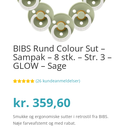
BIBS Rund Colour Sut –
Sampak – 8 stk. – Str. 3 –
GLOW – Sage
(
26
kundeanmeldelser)
Bedømt
18
som
4.9
ud af 5
kr.
359,60
baseret på
kundebedøm
melser
Smukke og ergonomiske sutter i retrostil fra BIBS.
Nøje farveafstemt og med rabat.