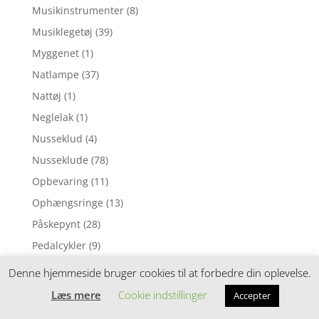
Musikinstrumenter
(8)
Musiklegetøj
(39)
Myggenet
(1)
Natlampe
(37)
Nattøj
(1)
Neglelak
(1)
Nusseklud
(4)
Nusseklude
(78)
Opbevaring
(11)
Ophængsringe
(13)
Påskepynt
(28)
Pedalcykler
(9)
Perleplader
(49)
Denne hjemmeside bruger cookies til at forbedre din oplevelse.
Perler
(116)
Læs mere
Cookie indstillinger
Accepter
Perlesæt
(54)