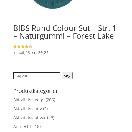
BIBS Rund Colour Sut – Str. 1
– Naturgummi – Forest Lake
Den
Den
kr.
44,95
kr.
29,22
Vurderet
4.2
oprindelige
aktuelle
ud af 5
pris
pris
var:
er:
Søg
Søg
kr. 44,95.
kr. 29,22.
efter:
Produktkategorier
Aktivitetslegetøj
(206)
Aktivitetsstativ
(2)
Aktivitetsstativer
(29)
Amme bh
(18)