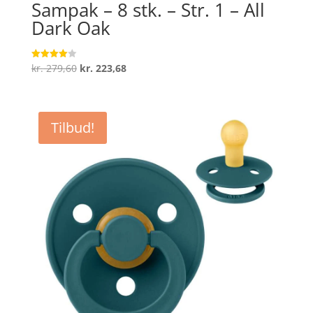
Sampak – 8 stk. – Str. 1 – All
Dark Oak
Den
Den
kr.
279,60
kr.
223,68
Vurderet
4
oprindelige
aktuelle
ud af 5
pris
pris
var:
er:
Tilbud!
kr. 279,60.
kr. 223,68.