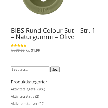
BIBS Rund Colour Sut – Str. 1
– Naturgummi – Olive
Den
Den
kr.
39,95
kr.
31,96
Vurderet
4.7
oprindelige
aktuelle
ud af 5
pris
pris
var:
er:
Søg
Søg
kr. 39,95.
kr. 31,96.
efter:
Produktkategorier
Aktivitetslegetøj
(206)
Aktivitetsstativ
(2)
Aktivitetsstativer
(29)