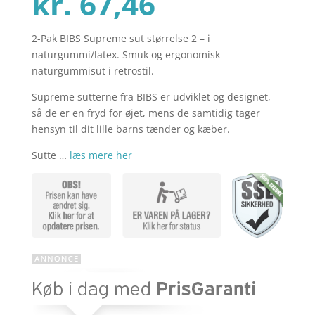
Den
oprindelig
kr.
67,46
2-Pak BIBS Supreme sut størrelse 2 – i
aktuelle
pris
naturgummi/latex. Smuk og ergonomisk
naturgummisut i retrostil.
pris
var:
Supreme sutterne fra BIBS er udviklet og designet,
så de er en fryd for øjet, mens de samtidig tager
hensyn til dit lille barns tænder og kæber.
er:
kr. 89,95.
Sutte …
læs mere her
kr. 67,46.