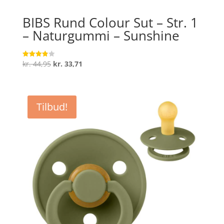
BIBS Rund Colour Sut – Str. 1
– Naturgummi – Sunshine
Den
Den
kr.
44,95
kr.
33,71
Vurderet
3.9
oprindelige
aktuelle
ud af 5
pris
pris
var:
er:
Tilbud!
kr. 44,95.
kr. 33,71.