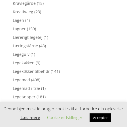
Kravlegårde
(15)
Kreativ-leg
(23)
Lagen
(4)
Lagner
(159)
Lærerigt legetøj
(1)
Læringstårne
(43)
Legegulv
(1)
Legekøkken
(9)
Legekøkkentilbehør
(141)
Legemad
(408)
Legemad i træ
(1)
Legetæpper
(181)
Legetøj med spejl
(16)
Denne hjemmeside bruger cookies til at forbedre din oplevelse.
Legetøjs kasseapparat
(1)
Læs mere
Cookie indstillinger
Accepter
Legetøjsbil
(4)