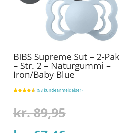
BIBS Supreme Sut – 2-Pak
– Str. 2 – Naturgummi –
Iron/Baby Blue
(
98
kundeanmeldelser)
Bedømt
67
som
4.5
ud af 5
Den
kr.
89,95
baseret
på
kundebedø
mmelser