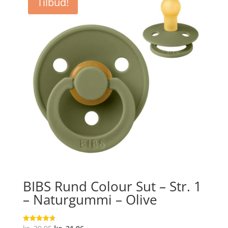
Tilbud!
BIBS Rund Colour Sut – Str. 1
– Naturgummi – Olive
Den
Den
Vurderet