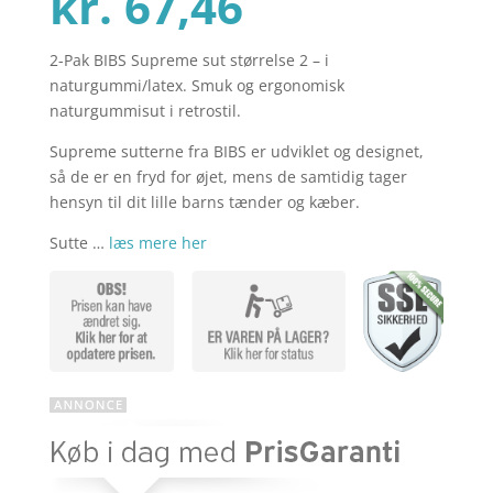
Den
oprindelig
kr.
67,46
2-Pak BIBS Supreme sut størrelse 2 – i
aktuelle
pris
naturgummi/latex. Smuk og ergonomisk
naturgummisut i retrostil.
pris
var:
Supreme sutterne fra BIBS er udviklet og designet,
så de er en fryd for øjet, mens de samtidig tager
hensyn til dit lille barns tænder og kæber.
er:
kr. 89,95.
Sutte …
læs mere her
kr. 67,46.