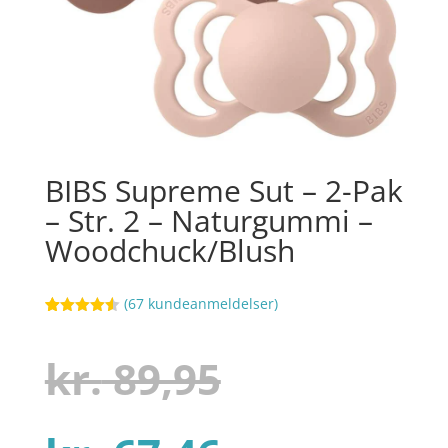
BIBS Supreme Sut – 2-Pak
– Str. 2 – Naturgummi –
Woodchuck/Blush
(
67
kundeanmeldelser)
Bedømt
27
som
4.5
ud af 5
Den
kr.
89,95
baseret
på
kundebedø
mmelser