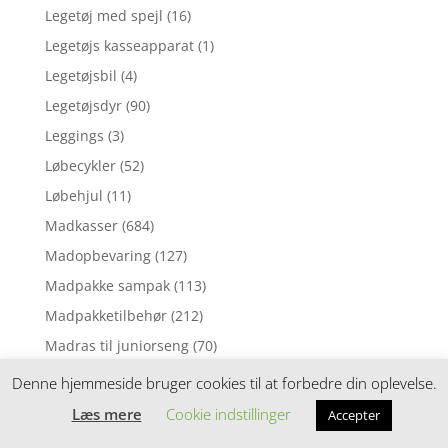
Legetøj med spejl
(16)
Legetøjs kasseapparat
(1)
Legetøjsbil
(4)
Legetøjsdyr
(90)
Leggings
(3)
Løbecykler
(52)
Løbehjul
(11)
Madkasser
(684)
Madopbevaring
(127)
Madpakke sampak
(113)
Madpakketilbehør
(212)
Madras til juniorseng
(70)
Madras til tremmeseng
(1)
Denne hjemmeside bruger cookies til at forbedre din oplevelse.
Madras til vugge
(2)
Læs mere
Cookie indstillinger
Accepter
Madrasser
(257)