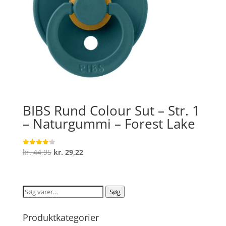
BIBS Rund Colour Sut – Str. 1
– Naturgummi – Forest Lake
Den
Den
kr.
44,95
kr.
29,22
Vurderet
4.2
oprindelige
aktuelle
ud af 5
pris
pris
var:
er:
Søg
Søg
kr. 44,95.
kr. 29,22.
efter:
Produktkategorier