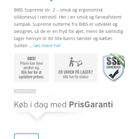
BIBS Supreme str. 2 – smuk og ergonomisk
aktuelle
pris
silikonesut i retrostil. Her i en smuk og farveafstemt
sampak. Supreme sutterne fra BIBS er udviklet og
designet, så de er en fryd for øjet, mens de samtidig
pris
var:
tager hensyn til dit lille barns tænder og kæber.
Sutten …
læs mere her
er:
kr. 119,85
kr. 95,88.