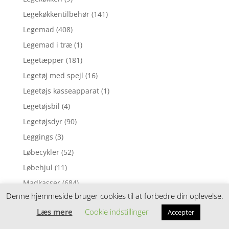
Legekøkkentilbehør
(141)
Legemad
(408)
Legemad i træ
(1)
Legetæpper
(181)
Legetøj med spejl
(16)
Legetøjs kasseapparat
(1)
Legetøjsbil
(4)
Legetøjsdyr
(90)
Leggings
(3)
Løbecykler
(52)
Løbehjul
(11)
Madkasser
(684)
Denne hjemmeside bruger cookies til at forbedre din oplevelse.
Madopbevaring
(127)
Læs mere
Cookie indstillinger
Accepter
Madpakke sampak
(113)
Madpakketilbehør
(212)