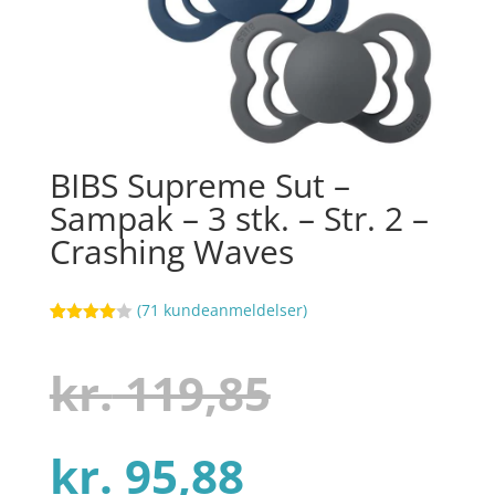
BIBS Supreme Sut –
Sampak – 3 stk. – Str. 2 –
Crashing Waves
(
71
kundeanmeldelser)
Bedømt
46
som
4
ud af 5
Den
kr.
119,85
baseret
på
kundebed
ømmelse
r
Den
oprindel
kr.
95,88