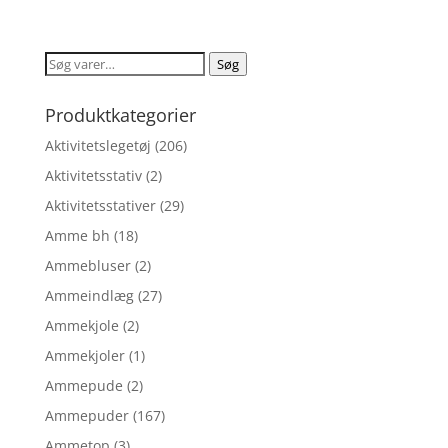
oprindelige
aktuelle
ud af 5
pris
pris
var:
er:
Søg
Søg
kr. 44,95.
kr. 29,00.
efter:
Produktkategorier
Aktivitetslegetøj
(206)
Aktivitetsstativ
(2)
Aktivitetsstativer
(29)
Amme bh
(18)
Ammebluser
(2)
Ammeindlæg
(27)
Ammekjole
(2)
Ammekjoler
(1)
Ammepude
(2)
Ammepuder
(167)
Ammetop
(3)