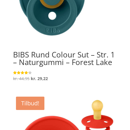
BIBS Rund Colour Sut – Str. 1
– Naturgummi – Forest Lake
Den
Den
kr.
44,95
kr.
29,22
Vurderet
4.2
oprindelige
aktuelle
ud af 5
pris
pris
var:
er:
Tilbud!
kr. 44,95.
kr. 29,22.