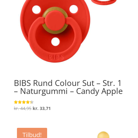
BIBS Rund Colour Sut – Str. 1
– Naturgummi – Candy Apple
Den
Den
kr.
44,95
kr.
33,71
Vurderet
4.3
oprindelige
aktuelle
ud af 5
pris
pris
var:
er:
Tilbud!
kr. 44,95.
kr. 33,71.