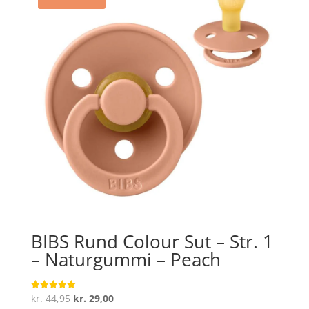
BIBS Rund Colour Sut – Str. 1
– Naturgummi – Peach
Den
Den
kr.
44,95
kr.
29,00
Vurderet
5