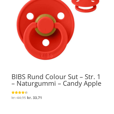
BIBS Rund Colour Sut – Str. 1
– Naturgummi – Candy Apple
Den
Den
kr.
44,95
kr.
33,71
Vurderet
4.3
oprindelige
aktuelle
ud af 5
pris
pris