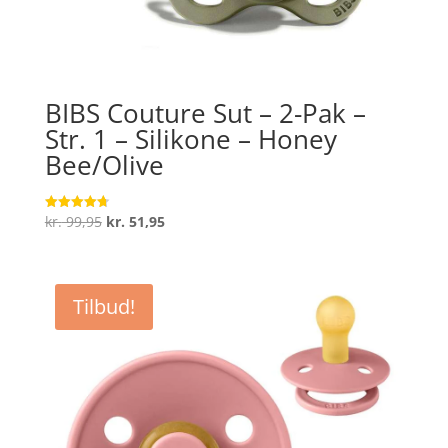
BIBS Couture Sut – 2-Pak –
Str. 1 – Silikone – Honey
Bee/Olive
Den
Den
kr.
99,95
kr.
51,95
Vurderet
4.7
oprindelige
aktuelle
ud af 5
pris
pris
var:
er:
Tilbud!
kr. 99,95.
kr. 51,95.