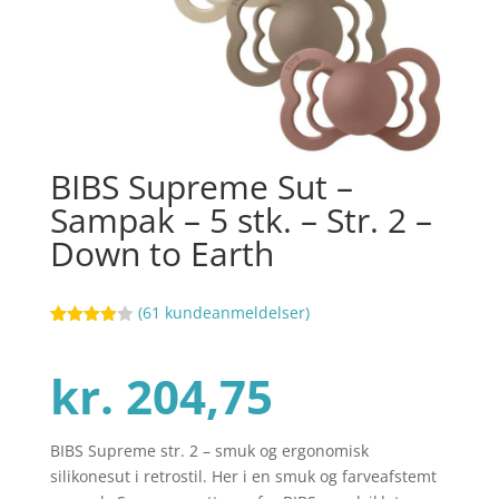
BIBS Supreme Sut –
Sampak – 5 stk. – Str. 2 –
Down to Earth
(
61
kundeanmeldelser)
Bedømt
73
som
3.9
ud af 5
kr.
204,75
baseret
på
kundebed
ømmels
er
BIBS Supreme str. 2 – smuk og ergonomisk
silikonesut i retrostil. Her i en smuk og farveafstemt