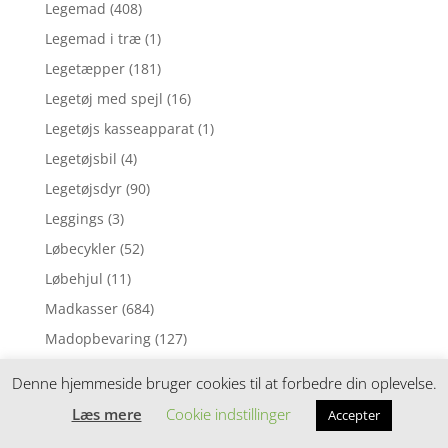
Legemad
(408)
Legemad i træ
(1)
Legetæpper
(181)
Legetøj med spejl
(16)
Legetøjs kasseapparat
(1)
Legetøjsbil
(4)
Legetøjsdyr
(90)
Leggings
(3)
Løbecykler
(52)
Løbehjul
(11)
Madkasser
(684)
Madopbevaring
(127)
Madpakke sampak
(113)
Denne hjemmeside bruger cookies til at forbedre din oplevelse.
Madpakketilbehør
(212)
Læs mere
Cookie indstillinger
Accepter
Madras til juniorseng
(70)