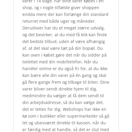
varer i 14 dage. når dine varer købes i en
shop, og i nogle tilfælde giver shoppen
endda mere der kan forlænge din standard
returret med både uger og måneder.
Derudover har du et meget større udvalg,
og det bevirker, at du med få klik kan finde
det bedste tilbud, uden af være afhængig
af, at det skal være tæt på din bopæl. Du
kan oven i købet gøre det når du sidder på
toilettet med din mobiltelefon. Når du
handler online er du også fri for, at du ikke
kan bære alle din varer på én gang og skal
gå flere gange frem og tilbage til bilen. Dine
varer bliver sendt direkte hjem til dig,
medmindre du vælger at få dem sendt til
din arbejdsadresse, så du kan vælge det,
det er lettes for dig. Webshops har ikke en
kø som i butikker eller supermarkeder så gå
let og ubesværet direkte til kassen, når du
er færdig med at handle, så det er slut med