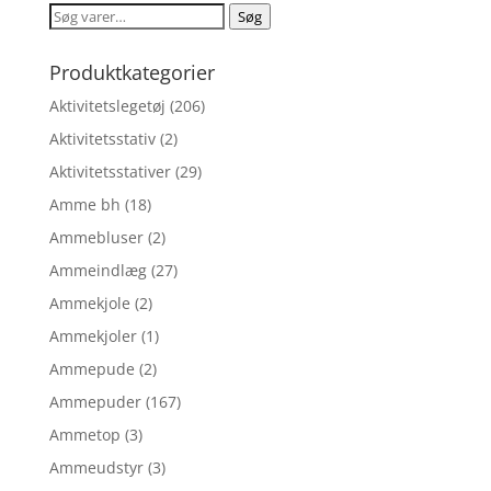
var:
er:
Søg
Søg
kr. 44,95.
kr. 33,71.
efter:
Produktkategorier
Aktivitetslegetøj
(206)
Aktivitetsstativ
(2)
Aktivitetsstativer
(29)
Amme bh
(18)
Ammebluser
(2)
Ammeindlæg
(27)
Ammekjole
(2)
Ammekjoler
(1)
Ammepude
(2)
Ammepuder
(167)
Ammetop
(3)
Ammeudstyr
(3)