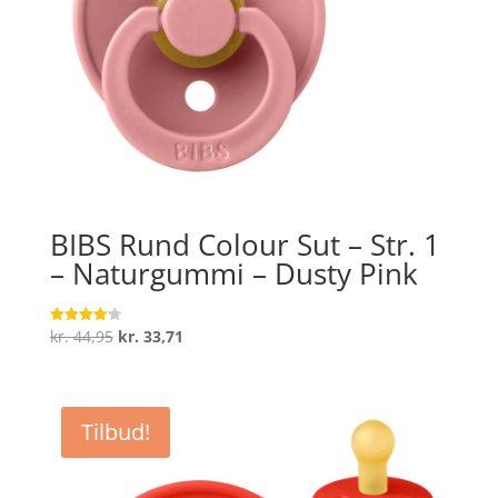
BIBS Rund Colour Sut – Str. 1
– Naturgummi – Dusty Pink
Den
Den
kr.
44,95
kr.
33,71
Vurderet
4.2
oprindelige
aktuelle
ud af 5
pris
pris
var:
er:
Tilbud!
kr. 44,95.
kr. 33,71.