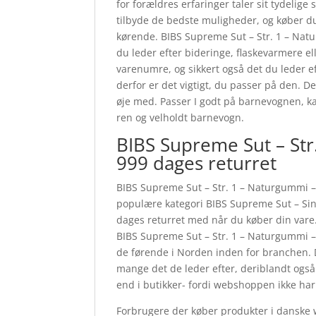
for forældres erfaringer taler sit tydelige 
tilbyde de bedste muligheder, og køber d
kørende. BIBS Supreme Sut – Str. 1 – N
du leder efter bideringe, flaskevarmere e
varenumre, og sikkert også det du leder e
derfor er det vigtigt, du passer på den. De
øje med. Passer I godt på barnevognen, ka
ren og velholdt barnevogn.
BIBS Supreme Sut – St
999 dages returret
BIBS Supreme Sut – Str. 1 – Naturgummi – 
populære kategori BIBS Supreme Sut – Sing
dages returret med når du køber din vare
BIBS Supreme Sut – Str. 1 – Naturgummi 
de førende i Norden inden for branchen. De
mange det de leder efter, deriblandt også
end i butikker- fordi webshoppen ikke har u
Forbrugere der køber produkter i danske w