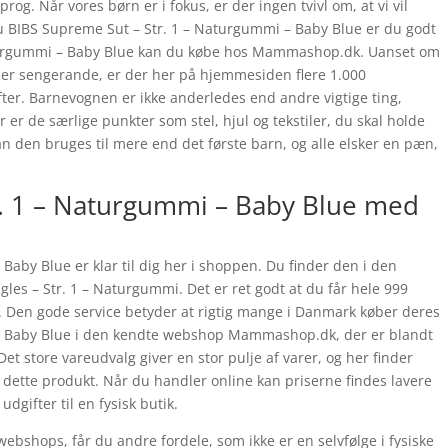
sprog. Når vores børn er i fokus, er der ingen tvivl om, at vi vil
u BIBS Supreme Sut – Str. 1 – Naturgummi – Baby Blue er du godt
aturgummi – Baby Blue kan du købe hos Mammashop.dk. Uanset om
ller sengerande, er der her på hjemmesiden flere 1.000
fter. Barnevognen er ikke anderledes end andre vigtige ting,
r er de særlige punkter som stel, hjul og tekstiler, du skal holde
n den bruges til mere end det første barn, og alle elsker en pæn,
r. 1 – Naturgummi – Baby Blue med
Baby Blue er klar til dig her i shoppen. Du finder den i den
les – Str. 1 – Naturgummi. Det er ret godt at du får hele 999
. Den gode service betyder at rigtig mange i Danmark køber deres
– Baby Blue i den kendte webshop Mammashop.dk, der er blandt
t store vareudvalg giver en stor pulje af varer, og her finder
 dette produkt. Når du handler online kan priserne findes lavere
dgifter til en fysisk butik.
ebshops, får du andre fordele, som ikke er en selvfølge i fysiske