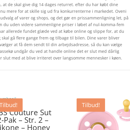
at de skal give dig 14 dages returret. efter du har købt dine
nu mere for at skille sig ud fra konkurrenterne i markedet. Oveni
t udvalg af varer og shops, og det gør en prissammenligning let, på
kan du uden videre sammenligne priser i løbet af nul-komma-fem
r allerede fundet glæde ved at købe online og slippe for, at du
skal gå flere gange frem og tilbage til bilen. Dine varer bliver
vælger at få dem sendt til din arbejdsadresse, så du kan vælge
e kassekø undgår du ved at handle online det er slut med dårlig
r slut med at blive irriteret over langsomme mennesker i køen.
Tilbud!
Tilbud!
BS Couture Sut
2-Pak – Str. 2 –
likone – Honey