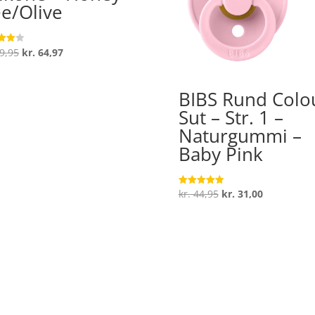
e/Olive
Den
Den
9,95
kr.
64,97
ret
oprindelige
aktuelle
 5
pris
pris
BIBS Rund Colo
var:
er:
Sut – Str. 1 –
kr. 99,95.
kr. 64,97.
Naturgummi –
Baby Pink
Den
Den
kr.
44,95
kr.
31,00
Vurderet
5
oprindelige
aktuelle
ud af 5
pris
pris
var:
er:
kr. 44,95.
kr. 31,00.