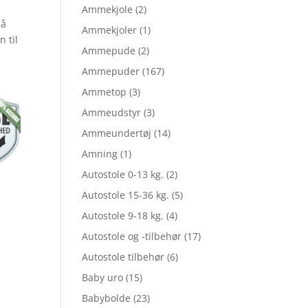
Ammekjole
(2)
så
Ammekjoler
(1)
pris
 til
Ammepude
(2)
Ammepuder
(167)
er:
Ammetop
(3)
Ammeudstyr
(3)
Ammeundertøj
(14)
5.
kr. 25,97.
Amning
(1)
Autostole 0-13 kg.
(2)
Autostole 15-36 kg.
(5)
Autostole 9-18 kg.
(4)
Autostole og -tilbehør
(17)
Autostole tilbehør
(6)
Baby uro
(15)
Babybolde
(23)