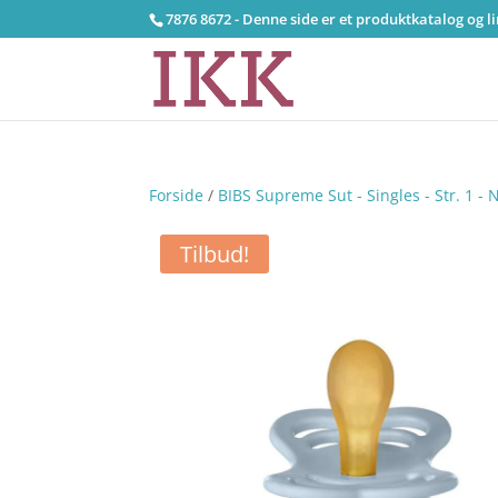
7876 8672 - Denne side er et produktkatalog og l
Forside
/
BIBS Supreme Sut - Singles - Str. 1 
Tilbud!