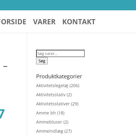
FORSIDE
VARER
KONTAKT
Søg
efter:
Søg
 –
Produktkategorier
Aktivitetslegetøj
(206)
Aktivitetsstativ
(2)
Aktivitetsstativer
(29)
Den
7
Amme bh
(18)
Ammebluser
(2)
lige
aktuelle
Ammeindlæg
(27)