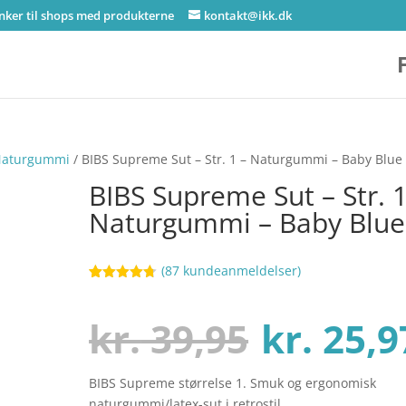
inker til shops med produkterne
kontakt@ikk.dk
- Naturgummi
/ BIBS Supreme Sut – Str. 1 – Naturgummi – Baby Blue
BIBS Supreme Sut – Str. 1
Naturgummi – Baby Blue
(
87
kundeanmeldelser)
Bedømt
67
som
4.7
ud af 5
Den
kr.
39,95
kr.
25,9
baseret på
kundebedø
mmelser
BIBS Supreme størrelse 1. Smuk og ergonomisk
oprinde
naturgummi/latex-sut i retrostil.