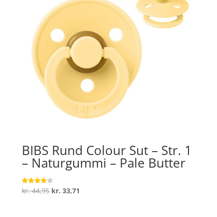
BIBS Rund Colour Sut – Str. 1
– Naturgummi – Pale Butter
Den
Den
kr.
44,95
kr.
33,71
Vurderet
4.1
oprindelige
aktuelle
ud af 5
pris
pris