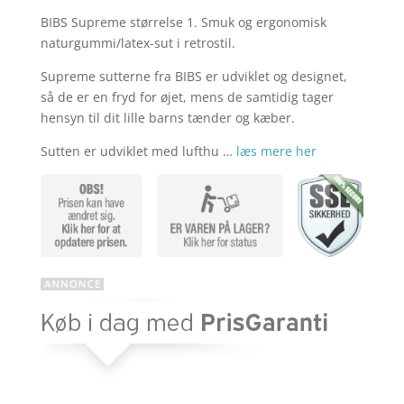
BIBS Supreme størrelse 1. Smuk og ergonomisk
aktuelle
pris
naturgummi/latex-sut i retrostil.
Supreme sutterne fra BIBS er udviklet og designet,
pris
var:
så de er en fryd for øjet, mens de samtidig tager
hensyn til dit lille barns tænder og kæber.
Sutten er udviklet med lufthu …
læs mere her
er:
kr. 39,95.
kr. 25,97.