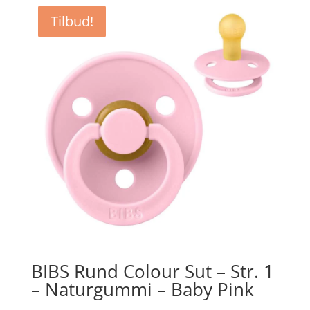
var:
er:
Tilbud!
kr. 44,95.
kr. 33,71.
BIBS Rund Colour Sut – Str. 1
– Naturgummi – Baby Pink