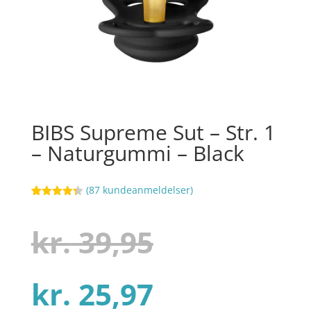
BIBS Supreme Sut – Str. 1
– Naturgummi – Black
(
87
kundeanmeldelser)
Bedømt
44
som
4.3
ud af 5
Den
kr.
39,95
baseret
på
kundebedø
mmelser
Den
oprindelig
kr.
25,97