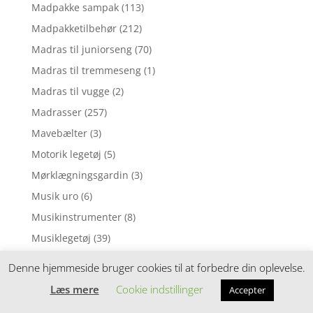
Madpakke sampak
(113)
Madpakketilbehør
(212)
Madras til juniorseng
(70)
Madras til tremmeseng
(1)
Madras til vugge
(2)
Madrasser
(257)
Mavebælter
(3)
Motorik legetøj
(5)
Mørklægningsgardin
(3)
Musik uro
(6)
Musikinstrumenter
(8)
Musiklegetøj
(39)
Myggenet
(1)
Denne hjemmeside bruger cookies til at forbedre din oplevelse.
Natlampe
(37)
Læs mere
Cookie indstillinger
Accepter
Nattøj
(1)