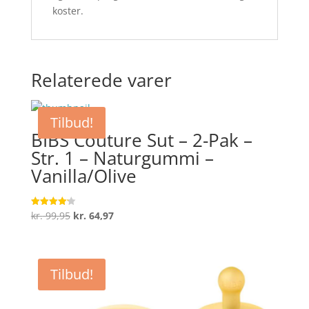
koster.
Relaterede varer
Tilbud!
BIBS Couture Sut – 2-Pak –
Str. 1 – Naturgummi –
Vanilla/Olive
Den
Den
kr.
99,95
kr.
64,97
Vurderet
4.2
oprindelige
aktuelle
ud af 5
pris
pris
var:
er:
Tilbud!
kr. 99,95.
kr. 64,97.