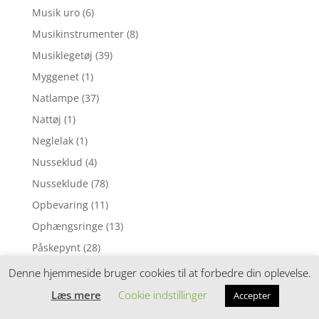
Musik uro
(6)
Musikinstrumenter
(8)
Musiklegetøj
(39)
Myggenet
(1)
Natlampe
(37)
Nattøj
(1)
Neglelak
(1)
Nusseklud
(4)
Nusseklude
(78)
Opbevaring
(11)
Ophængsringe
(13)
Påskepynt
(28)
Pedalcykler
(9)
Denne hjemmeside bruger cookies til at forbedre din oplevelse.
Perleplader
(49)
Læs mere
Cookie indstillinger
Accepter
Perler
(116)