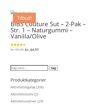
4.4
oprindelige
aktuelle
ud af 5
pris
pris
var:
er:
Tilbud!
kr. 89,95.
kr. 58,47.
BIBS Couture Sut – 2-Pak –
Str. 1 – Naturgummi –
Vanilla/Olive
Den
Den
kr.
99,95
kr.
64,97
Vurderet
4.2
oprindelige
aktuelle
ud af 5
pris
pris
var:
er:
Søg
Søg
kr. 99,95.
kr. 64,97.
efter:
Produktkategorier
Aktivitetslegetøj
(206)
Aktivitetsstativ
(2)
Aktivitetsstativer
(29)