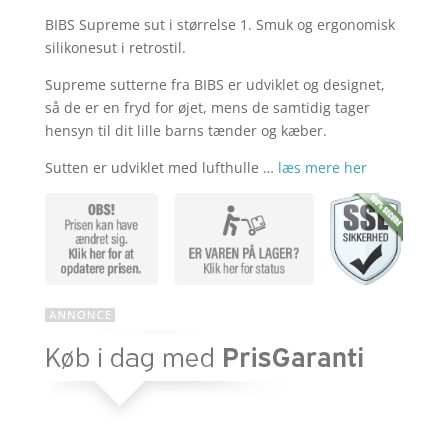
BIBS Supreme sut i størrelse 1. Smuk og ergonomisk
aktuelle
pris
silikonesut i retrostil.
Supreme sutterne fra BIBS er udviklet og designet,
pris
var:
så de er en fryd for øjet, mens de samtidig tager
hensyn til dit lille barns tænder og kæber.
Sutten er udviklet med lufthulle …
læs mere her
er:
kr. 39,95.
kr. 25,97.