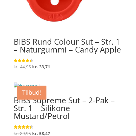
BIBS Rund Colour Sut – Str. 1
– Naturgummi – Candy Apple
Den
Den
kr.
44,95
kr.
33,71
Vurderet
4.3
oprindelige
aktuelle
ud af 5
pris
pris
var:
er:
Tilbud!
kr. 44,95.
kr. 33,71.
BIBS Supreme Sut – 2-Pak –
Str. 1 – Silikone –
Mustard/Petrol
Den
Den
kr.
89,95
kr.
58,47
Vurderet