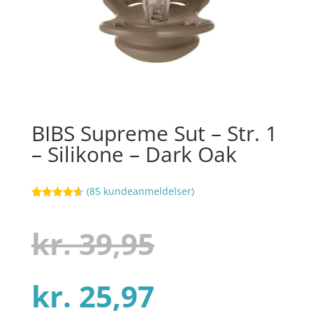
BIBS Supreme Sut – Str. 1
– Silikone – Dark Oak
(
85
kundeanmeldelser)
Bedømt
53
som
4.6
ud af 5
Den
kr.
39,95
baseret på
kundebedø
mmelser
Den
oprindelig
kr.
25,97