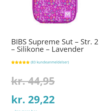
BIBS Supreme Sut – Str. 2
– Silikone – Lavender
(
83
kundeanmeldelser)
Bedømt
102
som
4.9
ud af 5
Den
kr.
44,95
baseret på
kundebedøm
melser
Den
oprindelig
kr.
29,22