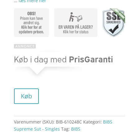
…
læs mere her
aktuelle
pris
pris
var:
er:
kr. 44,95.
kr. 29,22.
Køb
Varenummer (SKU):
BIB-610248C
Kategori:
BIBS
Supreme Sut - Singles
Tag:
BIBS