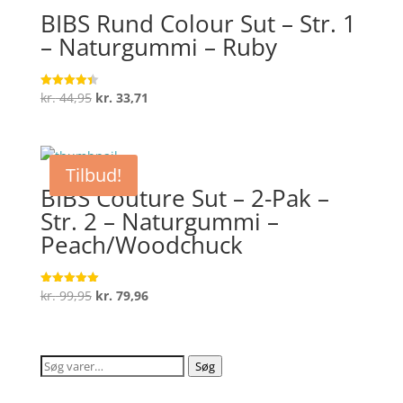
BIBS Rund Colour Sut – Str. 1
– Naturgummi – Ruby
Den
Den
kr.
44,95
kr.
33,71
Vurderet
4.4
oprindelige
aktuelle
ud af 5
pris
pris
var:
er:
Tilbud!
kr. 44,95.
kr. 33,71.
BIBS Couture Sut – 2-Pak –
Str. 2 – Naturgummi –
Peach/Woodchuck
Den
Den
kr.
99,95
kr.
79,96
Vurderet
5
oprindelige
aktuelle
ud af 5
pris
pris
var:
er:
Søg
Søg
kr. 99,95.
kr. 79,96.
efter: