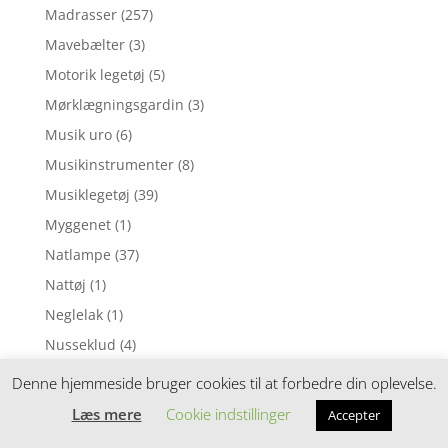
Madrasser
(257)
Mavebælter
(3)
Motorik legetøj
(5)
Mørklægningsgardin
(3)
Musik uro
(6)
Musikinstrumenter
(8)
Musiklegetøj
(39)
Myggenet
(1)
Natlampe
(37)
Nattøj
(1)
Neglelak
(1)
Nusseklud
(4)
Nusseklude
(78)
Denne hjemmeside bruger cookies til at forbedre din oplevelse.
Opbevaring
(11)
Læs mere
Cookie indstillinger
Accepter
Ophængsringe
(13)