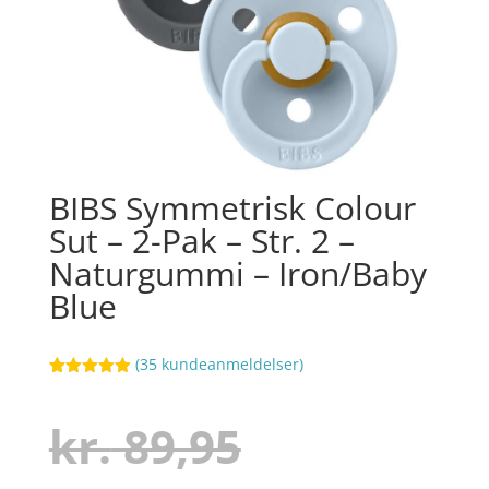
BIBS Symmetrisk Colour
Sut – 2-Pak – Str. 2 –
Naturgummi – Iron/Baby
Blue
(
35
kundeanmeldelser)
Bedømt
66
som
4.9
ud af 5
Den
kr.
89,95
baseret på
kundebedøm
melser