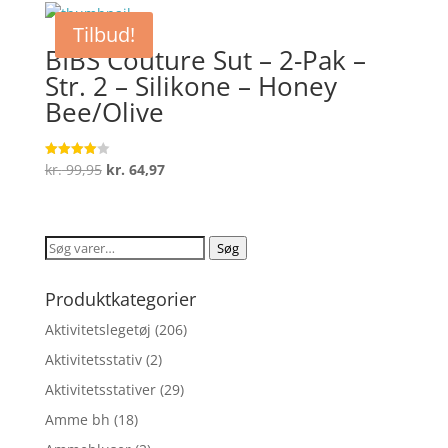
var:
er:
Tilbud!
kr. 44,95.
kr. 33,71.
BIBS Couture Sut – 2-Pak –
Str. 2 – Silikone – Honey
Bee/Olive
Den
Den
kr.
99,95
kr.
64,97
Vurderet
4
oprindelige
aktuelle
ud af 5
pris
pris
var:
er:
Søg
Søg
kr. 99,95.
kr. 64,97.
efter:
Produktkategorier
Aktivitetslegetøj
(206)
Aktivitetsstativ
(2)
Aktivitetsstativer
(29)
Amme bh
(18)