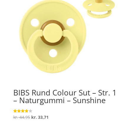
BIBS Rund Colour Sut – Str. 1
– Naturgummi – Sunshine
Den
Den
kr.
44,95
kr.
33,71
Vurderet
3.9
oprindelige
aktuelle
ud af 5
pris
pris