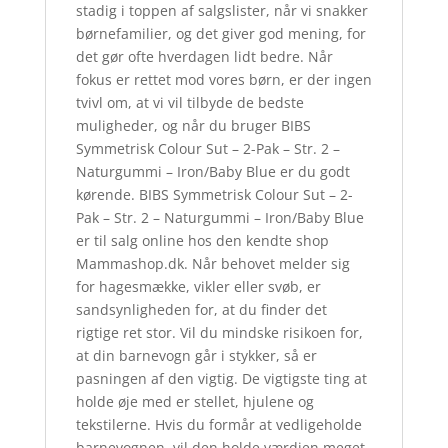
stadig i toppen af salgslister, når vi snakker
børnefamilier, og det giver god mening, for
det gør ofte hverdagen lidt bedre. Når
fokus er rettet mod vores børn, er der ingen
tvivl om, at vi vil tilbyde de bedste
muligheder, og når du bruger BIBS
Symmetrisk Colour Sut – 2-Pak – Str. 2 –
Naturgummi – Iron/Baby Blue er du godt
kørende. BIBS Symmetrisk Colour Sut – 2-
Pak – Str. 2 – Naturgummi – Iron/Baby Blue
er til salg online hos den kendte shop
Mammashop.dk. Når behovet melder sig
for hagesmække, vikler eller svøb, er
sandsynligheden for, at du finder det
rigtige ret stor. Vil du mindske risikoen for,
at din barnevogn går i stykker, så er
pasningen af den vigtig. De vigtigste ting at
holde øje med er stellet, hjulene og
tekstilerne. Hvis du formår at vedligeholde
barnevognen, vil den holde værdien meget