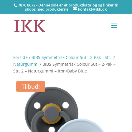
7876 8672 - Denne side er et produktkatalog og linker til
shops med produkterne
kontakt@ikk.dk
Forside
/
BIBS Symmetrisk Colour Sut - 2-Pak - Str. 2 -
Naturgummi
/ BIBS Symmetrisk Colour Sut – 2-Pak –
Str. 2 – Naturgummi – Iron/Baby Blue
Tilbud!