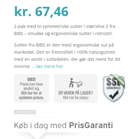
Den
oprindelig
kr.
67,46
2-pak med to symmetriske sutter i størrelse 2 fra
aktuelle
pris
BIBS – smukke og ergonomiske sutter i retrostil.
Sutten fra BIBS er den mest ergonomiske sut på
pris
var:
markedet. Den er fremstillet i 100% naturgummi
med en ventil i suttedelen, der gør det nemt for dit
minime …
læs mere her
er:
kr. 89,95.
kr. 67,46.