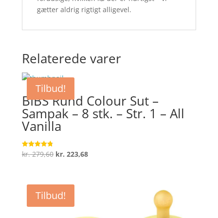
gætter aldrig rigtigt alligevel.
Relaterede varer
Tilbud!
BIBS Rund Colour Sut –
Sampak – 8 stk. – Str. 1 – All
Vanilla
Den
Den
kr.
279,60
kr.
223,68
Vurderet
4.8
oprindelige
aktuelle
ud af 5
pris
pris
var:
er:
Tilbud!
kr. 279,60.
kr. 223,68.