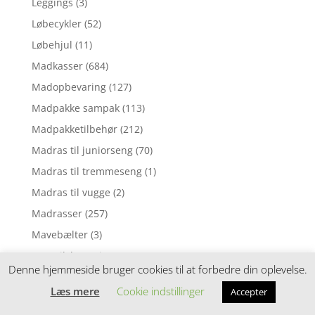
Leggings
(3)
Løbecykler
(52)
Løbehjul
(11)
Madkasser
(684)
Madopbevaring
(127)
Madpakke sampak
(113)
Madpakketilbehør
(212)
Madras til juniorseng
(70)
Madras til tremmeseng
(1)
Madras til vugge
(2)
Madrasser
(257)
Mavebælter
(3)
Motorik legetøj
(5)
Denne hjemmeside bruger cookies til at forbedre din oplevelse.
Mørklægningsgardin
(3)
Læs mere
Cookie indstillinger
Accepter
Musik uro
(6)