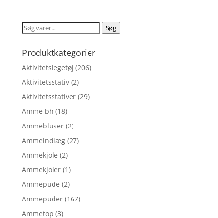
oprindelige
aktuelle
pris
pris
var:
er:
Søg
Søg
kr. 279,60.
kr. 223,68.
efter:
Produktkategorier
Aktivitetslegetøj
(206)
Aktivitetsstativ
(2)
Aktivitetsstativer
(29)
Amme bh
(18)
Ammebluser
(2)
Ammeindlæg
(27)
Ammekjole
(2)
Ammekjoler
(1)
Ammepude
(2)
Ammepuder
(167)
Ammetop
(3)