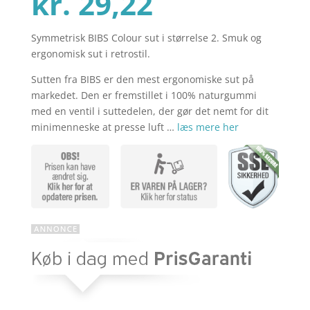
Den
oprindelig
kr.
29,22
Symmetrisk BIBS Colour sut i størrelse 2. Smuk og
aktuelle
pris
ergonomisk sut i retrostil.
Sutten fra BIBS er den mest ergonomiske sut på
pris
var:
markedet. Den er fremstillet i 100% naturgummi
med en ventil i suttedelen, der gør det nemt for dit
minimenneske at presse luft …
læs mere her
er:
kr. 44,95.
kr. 29,22.