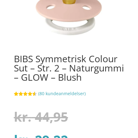
BIBS Symmetrisk Colour
Sut – Str. 2 – Naturgummi
– GLOW – Blush
(
80
kundeanmeldelser)
Bedømt
5
som
4.5
ud af 5
Den
kr.
44,95
baseret
på
kundebedø
mmelser