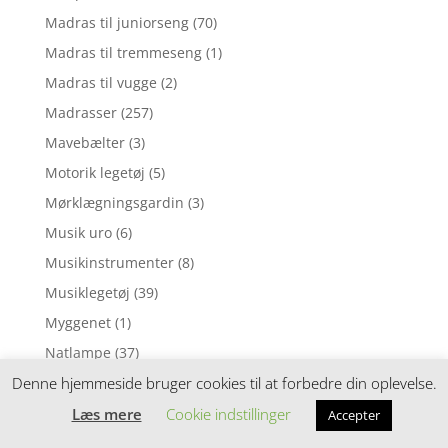
Madras til juniorseng
(70)
Madras til tremmeseng
(1)
Madras til vugge
(2)
Madrasser
(257)
Mavebælter
(3)
Motorik legetøj
(5)
Mørklægningsgardin
(3)
Musik uro
(6)
Musikinstrumenter
(8)
Musiklegetøj
(39)
Myggenet
(1)
Natlampe
(37)
Nattøj
(1)
Denne hjemmeside bruger cookies til at forbedre din oplevelse.
Neglelak
(1)
Læs mere
Cookie indstillinger
Accepter
Nusseklud
(4)