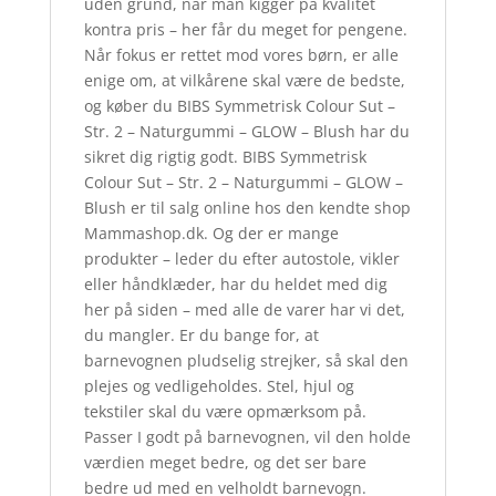
uden grund, når man kigger på kvalitet
kontra pris – her får du meget for pengene.
Når fokus er rettet mod vores børn, er alle
enige om, at vilkårene skal være de bedste,
og køber du BIBS Symmetrisk Colour Sut –
Str. 2 – Naturgummi – GLOW – Blush har du
sikret dig rigtig godt. BIBS Symmetrisk
Colour Sut – Str. 2 – Naturgummi – GLOW –
Blush er til salg online hos den kendte shop
Mammashop.dk. Og der er mange
produkter – leder du efter autostole, vikler
eller håndklæder, har du heldet med dig
her på siden – med alle de varer har vi det,
du mangler. Er du bange for, at
barnevognen pludselig strejker, så skal den
plejes og vedligeholdes. Stel, hjul og
tekstiler skal du være opmærksom på.
Passer I godt på barnevognen, vil den holde
værdien meget bedre, og det ser bare
bedre ud med en velholdt barnevogn.