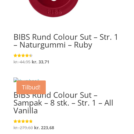
BIBS Rund Colour Sut – Str. 1
– Naturgummi – Ruby
Den
Den
kr.
44,95
kr.
33,71
Vurderet
4.4
oprindelige
aktuelle
ud af 5
pris
pris
var:
er:
Tilbud!
kr. 44,95.
kr. 33,71.
BIBS Rund Colour Sut –
Sampak – 8 stk. – Str. 1 – All
Vanilla
Den
Den
kr.
279,60
kr.
223,68
Vurderet
4.8
ud af 5