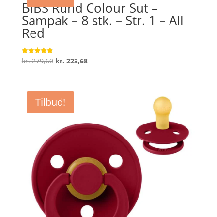
BIBS Rund Colour Sut –
Sampak – 8 stk. – Str. 1 – All
Red
Den
Den
kr.
279,60
kr.
223,68
Vurderet
4.9
oprindelige
aktuelle
ud af 5
pris
pris
var:
er:
Tilbud!
kr. 279,60.
kr. 223,68.