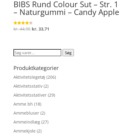
BIBS Rund Colour Sut – Str. 1
– Naturgummi – Candy Apple
Den
Den
kr.
44,95
kr.
33,71
Vurderet
4.3
oprindelige
aktuelle
ud af 5
pris
pris
var:
er:
Søg
Søg
kr. 44,95.
kr. 33,71.
efter:
Produktkategorier
Aktivitetslegetøj
(206)
Aktivitetsstativ
(2)
Aktivitetsstativer
(29)
Amme bh
(18)
Ammebluser
(2)
Ammeindlæg
(27)
Ammekjole
(2)