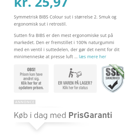
Den
oprindelig
kr.
25,97
Symmetrisk BIBS Colour sut i størrelse 2. Smuk og
aktuelle
pris
ergonomisk sut i retrostil.
Sutten fra BIBS er den mest ergonomiske sut på
pris
var:
markedet. Den er fremstillet i 100% naturgummi
med en ventil i suttedelen, der gør det nemt for dit
minimenneske at presse luft …
læs mere her
er:
kr. 39,95.
kr. 25,97.