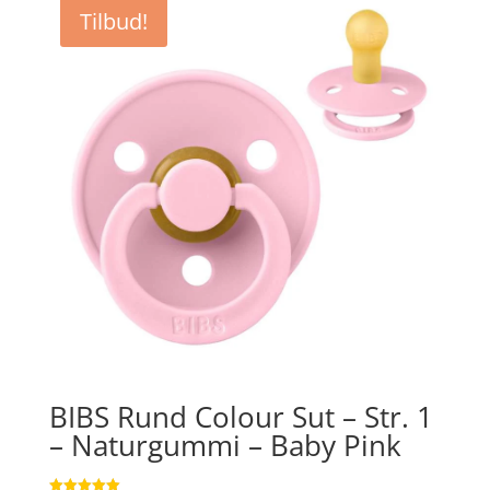
var:
er:
Tilbud!
kr. 44,95.
kr. 33,71.
BIBS Rund Colour Sut – Str. 1
– Naturgummi – Baby Pink