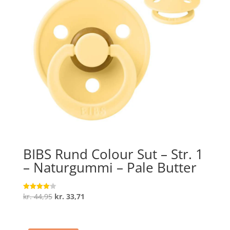
BIBS Rund Colour Sut – Str. 1
– Naturgummi – Pale Butter
Den
Den
kr.
44,95
kr.
33,71
Vurderet
4.1
oprindelige
aktuelle
ud af 5
pris
pris