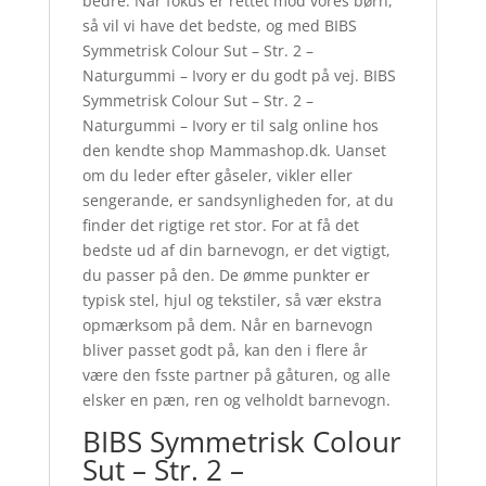
bedre. Når fokus er rettet mod vores børn,
så vil vi have det bedste, og med BIBS
Symmetrisk Colour Sut – Str. 2 –
Naturgummi – Ivory er du godt på vej. BIBS
Symmetrisk Colour Sut – Str. 2 –
Naturgummi – Ivory er til salg online hos
den kendte shop Mammashop.dk. Uanset
om du leder efter gåseler, vikler eller
sengerande, er sandsynligheden for, at du
finder det rigtige ret stor. For at få det
bedste ud af din barnevogn, er det vigtigt,
du passer på den. De ømme punkter er
typisk stel, hjul og tekstiler, så vær ekstra
opmærksom på dem. Når en barnevogn
bliver passet godt på, kan den i flere år
være den fsste partner på gåturen, og alle
elsker en pæn, ren og velholdt barnevogn.
BIBS Symmetrisk Colour
Sut – Str. 2 –