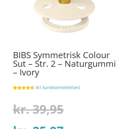
BIBS Symmetrisk Colour
Sut – Str. 2 – Naturgummi
– Ivory
(
61
kundeanmeldelser)
Bedømt
11
som
4.5
ud af 5
Den
kr.
39,95
baseret
på
kundebedø
mmelser