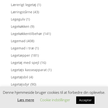
Lærerigt legetøj
(1)
Læringstårne
(43)
Legegulv
(1)
Legekøkken
(9)
Legekøkkentilbehør
(141)
Legemad
(408)
Legemad i træ
(1)
Legetæpper
(181)
Legetøj med spejl
(16)
Legetøjs kasseapparat
(1)
Legetøjsbil
(4)
Legetøjsdyr
(90)
Leggings
(3)
Denne hjemmeside bruger cookies til at forbedre din oplevelse.
Løbecykler
(52)
Læs mere
Cookie indstillinger
Accepter
Løbehjul
(11)