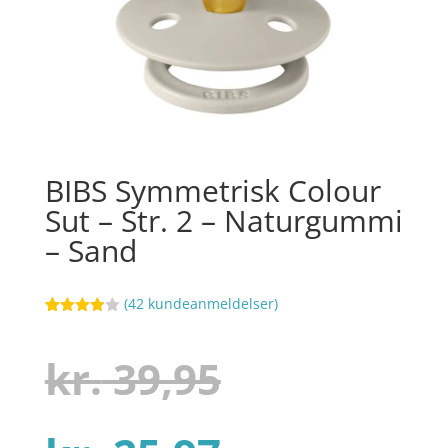
BIBS Symmetrisk Colour
Sut – Str. 2 – Naturgummi
– Sand
(
42
kundeanmeldelser)
Bedømt
11
som
3.9
ud af 5
Den
kr.
39,95
baseret
på
kundebed
ømmels
er