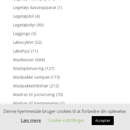
Legetøjs kasseapparat
(1)
Legetøjsbil
(4)
Legetøjsdyr
(90)
Leggings
(3)
Løbecykler
(52)
Løbehjul
(11)
Madkasser
(684)
Madopbevaring
(127)
Madpakke sampak
(113)
Madpakketilbehør
(212)
Madras til juniorseng
(70)
Madras til tremmeseng
(1)
Denne hjemmeside bruger cookies til at forbedre din oplevelse.
Madras til vugge
(2)
Læs mere
Cookie indstillinger
Accepter
Madrasser
(257)
Mavebælter
(3)