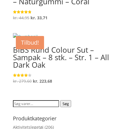
– Naturgummi – Coral
Den
Den
kr.
44,95
kr.
33,71
Vurderet
4.8
oprindelige
aktuelle
ud af 5
pris
pris
var:
er:
Tilbud!
kr. 44,95.
kr. 33,71.
BIBS Rund Colour Sut –
Sampak – 8 stk. – Str. 1 – All
Dark Oak
Den
Den
kr.
279,60
kr.
223,68
Vurderet
4
oprindelige
aktuelle
ud af 5
pris
pris
var:
er:
Søg
Søg
kr. 279,60.
kr. 223,68.
efter:
Produktkategorier
Aktivitetslegetøj
(206)