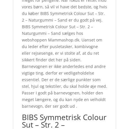
meget for pengene. Når fokus er rettet mod
vores børn, så vil vi have det bedste, og hvis
du køber BIBS Symmetrisk Colour Sut – Str.
2 – Naturgummi – Sand er du godt på vej.
BIBS Symmetrisk Colour Sut – Str. 2 –
Naturgummi – Sand sælges hos
webshoppen Mammashop.dk. Uanset om
du leder efter pusletasker, kombivogne
eller rejsesenge, er vi stolte af, at du ret
sikkert finder det her på siden.
Barnevognen er ikke anderledes end andre
vigtige ting, derfor er vedligeholdelse
essentiel. Der er de særlige punkter som
stel, hjul og tekstiler, du skal holde øje med.
Passer I godt på barnevognen, holder den
meget længere, og du kan nyde en velholdt
barnevogn, der ser godt ud .
BIBS Symmetrisk Colour
Sut – Str. 2 –