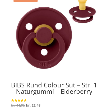
BIBS Rund Colour Sut – Str. 1
– Naturgummi – Elderberry
Den
Den
kr.
44,95
kr.
22,48
Vurderet
4.7