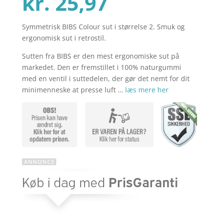
Den
oprindelig
kr.
25,97
Symmetrisk BIBS Colour sut i størrelse 2. Smuk og
aktuelle
pris
ergonomisk sut i retrostil.
Sutten fra BIBS er den mest ergonomiske sut på
pris
var:
markedet. Den er fremstillet i 100% naturgummi
med en ventil i suttedelen, der gør det nemt for dit
minimenneske at presse luft …
læs mere her
er:
kr. 39,95.
kr. 25,97.