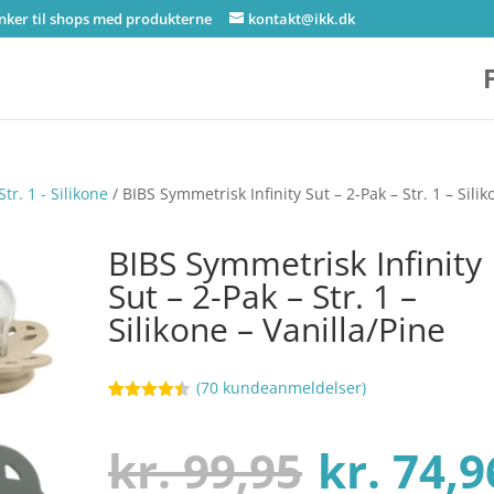
inker til shops med produkterne
kontakt@ikk.dk
tr. 1 - Silikone
/ BIBS Symmetrisk Infinity Sut – 2-Pak – Str. 1 – Sili
BIBS Symmetrisk Infinity
Sut – 2-Pak – Str. 1 –
Silikone – Vanilla/Pine
(
70
kundeanmeldelser)
Bedømt
80
som
4.4
ud af 5
Den
kr.
99,95
kr.
74,9
baseret
på
kundebedø