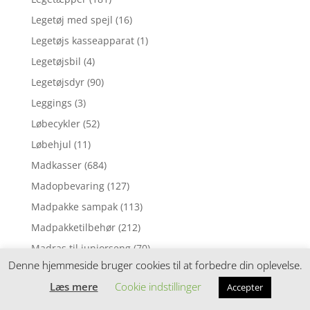
Legetøj med spejl
(16)
Legetøjs kasseapparat
(1)
Legetøjsbil
(4)
Legetøjsdyr
(90)
Leggings
(3)
Løbecykler
(52)
Løbehjul
(11)
Madkasser
(684)
Madopbevaring
(127)
Madpakke sampak
(113)
Madpakketilbehør
(212)
Madras til juniorseng
(70)
Denne hjemmeside bruger cookies til at forbedre din oplevelse.
Madras til tremmeseng
(1)
Læs mere
Cookie indstillinger
Accepter
Madras til vugge
(2)