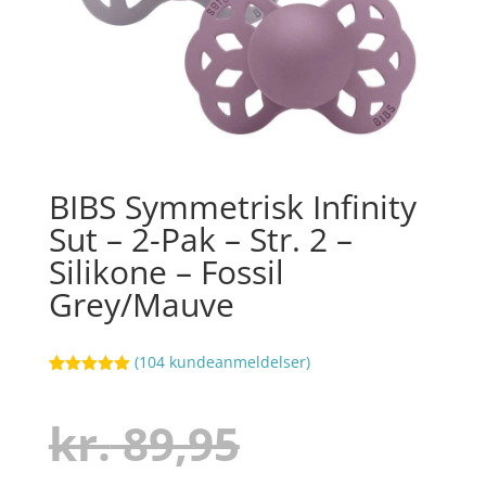
BIBS Symmetrisk Infinity
Sut – 2-Pak – Str. 2 –
Silikone – Fossil
Grey/Mauve
(
104
kundeanmeldelser)
Bedømt
39
som
5
ud
af 5
Den
kr.
89,95
baseret på
kundebedøm
melser