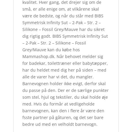
kvalitet. Hver gang, det drejer sig om de
små, er alle enige om, at vilkårene skal
være de bedste, og når du står med BIBS
Symmetrisk Infinity Sut – 2-Pak – Str. 2 –
Silikone – Fossil Grey/Mauve har du sikret
dig rigtig godt. BIBS Symmetrisk Infinity Sut
– 2-Pak – Str. 2 – Silikone – Fossil
Grey/Mauve kan du købe hos
Mammashop.dk. Når behovet melder sig
for badekar, toilettræner eller babytæpper,
har du heldet med dig her på siden – med
alle de varer har vi det, du mangler.
Barnevognen holder ikke evigt, derfor skal
du passe på den. Der er de særlige punkter
som stel, hjul og tekstiler, du skal holde øje
med. Hvis du formår at vedligeholde
barnevognen, kan den i flere år være den
fsste partner på gåturen, og det ser bare
bedre ud med en velholdt barnevogn.