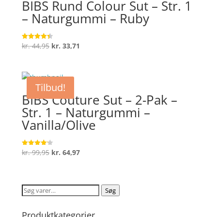
BIBS Rund Colour Sut – Str. 1
– Naturgummi – Ruby
Den
Den
kr.
44,95
kr.
33,71
Vurderet
4.4
oprindelige
aktuelle
ud af 5
pris
pris
var:
er:
Tilbud!
kr. 44,95.
kr. 33,71.
BIBS Couture Sut – 2-Pak –
Str. 1 – Naturgummi –
Vanilla/Olive
Den
Den
kr.
99,95
kr.
64,97
Vurderet
4.2
oprindelige
aktuelle
ud af 5
pris
pris
var:
er:
Søg
Søg
kr. 99,95.
kr. 64,97.
efter:
Produktkategorier