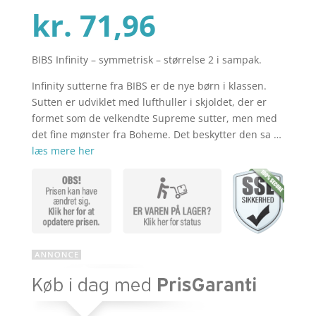
Den
oprindelig
kr.
71,96
BIBS Infinity – symmetrisk – størrelse 2 i sampak.
aktuelle
pris
Infinity sutterne fra BIBS er de nye børn i klassen.
Sutten er udviklet med lufthuller i skjoldet, der er
pris
var:
formet som de velkendte Supreme sutter, men med
det fine mønster fra Boheme. Det beskytter den sa …
læs mere her
er:
kr. 89,95.
kr. 71,96.