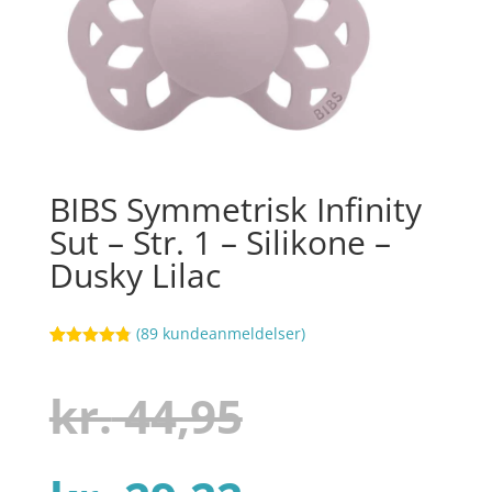
BIBS Symmetrisk Infinity
Sut – Str. 1 – Silikone –
Dusky Lilac
(
89
kundeanmeldelser)
Bedømt
76
som
4.8
ud af 5
Den
kr.
44,95
baseret på
kundebedøm
melser