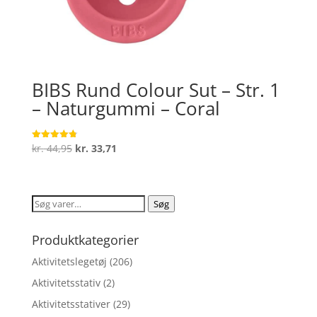
BIBS Rund Colour Sut – Str. 1
– Naturgummi – Coral
Den
Den
kr.
44,95
kr.
33,71
Vurderet
4.8
oprindelige
aktuelle
ud af 5
pris
pris
var:
er:
Søg
Søg
kr. 44,95.
kr. 33,71.
efter:
Produktkategorier
Aktivitetslegetøj
(206)
Aktivitetsstativ
(2)
Aktivitetsstativer
(29)