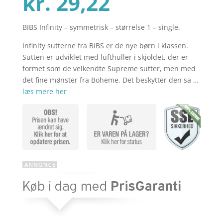
Den
oprindelig
kr.
29,22
BIBS Infinity – symmetrisk – størrelse 1 – single.
aktuelle
pris
Infinity sutterne fra BIBS er de nye børn i klassen.
Sutten er udviklet med lufthuller i skjoldet, der er
pris
var:
formet som de velkendte Supreme sutter, men med
det fine mønster fra Boheme. Det beskytter den sa …
læs mere her
er:
kr. 44,95.
kr. 29,22.