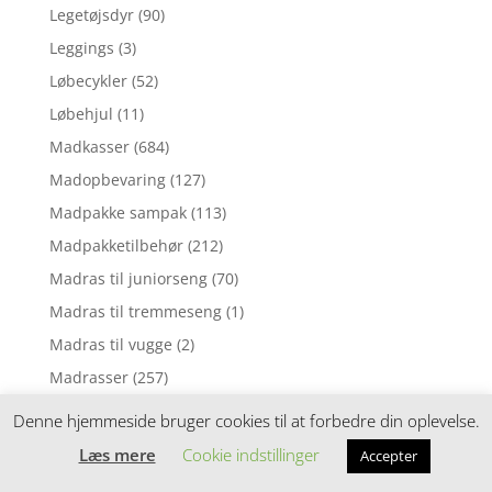
Legetøjsdyr
(90)
Leggings
(3)
Løbecykler
(52)
Løbehjul
(11)
Madkasser
(684)
Madopbevaring
(127)
Madpakke sampak
(113)
Madpakketilbehør
(212)
Madras til juniorseng
(70)
Madras til tremmeseng
(1)
Madras til vugge
(2)
Madrasser
(257)
Mavebælter
(3)
Denne hjemmeside bruger cookies til at forbedre din oplevelse.
Motorik legetøj
(5)
Læs mere
Cookie indstillinger
Accepter
Mørklægningsgardin
(3)