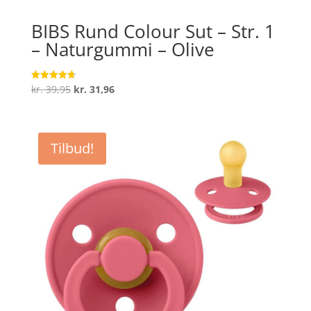
BIBS Rund Colour Sut – Str. 1
– Naturgummi – Olive
Den
Den
kr.
39,95
kr.
31,96
Vurderet
4.7
oprindelige
aktuelle
ud af 5
pris
pris
var:
er:
Tilbud!
kr. 39,95.
kr. 31,96.