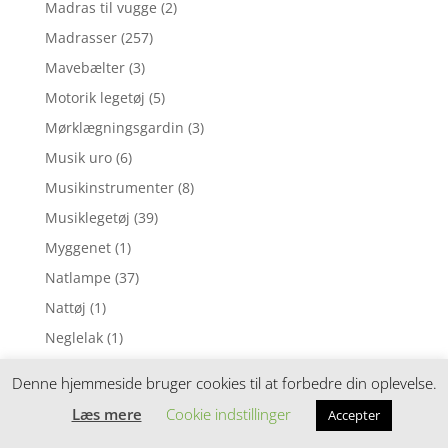
Madras til vugge
(2)
Madrasser
(257)
Mavebælter
(3)
Motorik legetøj
(5)
Mørklægningsgardin
(3)
Musik uro
(6)
Musikinstrumenter
(8)
Musiklegetøj
(39)
Myggenet
(1)
Natlampe
(37)
Nattøj
(1)
Neglelak
(1)
Nusseklud
(4)
Denne hjemmeside bruger cookies til at forbedre din oplevelse.
Nusseklude
(78)
Læs mere
Cookie indstillinger
Accepter
Opbevaring
(11)