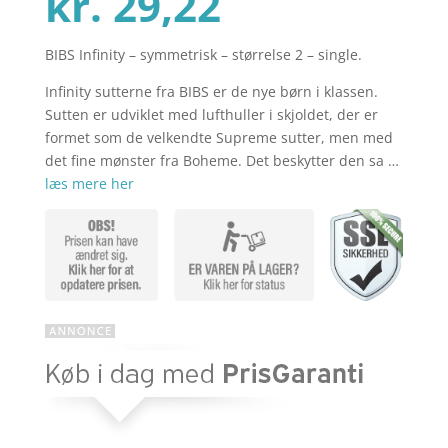
Den
oprindelig
kr.
29,22
BIBS Infinity – symmetrisk – størrelse 2 – single.
aktuelle
pris
Infinity sutterne fra BIBS er de nye børn i klassen.
Sutten er udviklet med lufthuller i skjoldet, der er
pris
var:
formet som de velkendte Supreme sutter, men med
det fine mønster fra Boheme. Det beskytter den sa …
læs mere her
er:
kr. 44,95.
kr. 29,22.