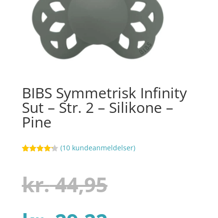
BIBS Symmetrisk Infinity
Sut – Str. 2 – Silikone –
Pine
(
10
kundeanmeldelser)
Bedømt
78
som
4.2
ud af 5
Den
kr.
44,95
baseret
på
kundebedø
mmelser