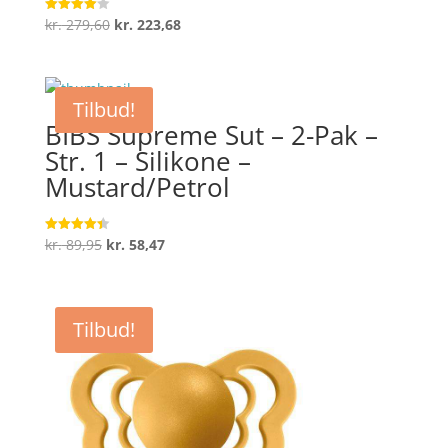
Den
Den
kr.
279,60
kr.
223,68
Vurderet
4
oprindelige
aktuelle
ud af 5
pris
pris
var:
er:
Tilbud!
kr. 279,60.
kr. 223,68.
BIBS Supreme Sut – 2-Pak –
Str. 1 – Silikone –
Mustard/Petrol
Den
Den
kr.
89,95
kr.
58,47
Vurderet
4.4
oprindelige
aktuelle
ud af 5
pris
pris
var:
er:
Tilbud!
kr. 89,95.
kr. 58,47.