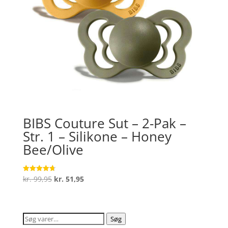
BIBS Couture Sut – 2-Pak –
Str. 1 – Silikone – Honey
Bee/Olive
Den
Den
kr.
99,95
kr.
51,95
Vurderet
4.7
oprindelige
aktuelle
ud af 5
pris
pris
var:
er:
Søg
Søg
kr. 99,95.
kr. 51,95.