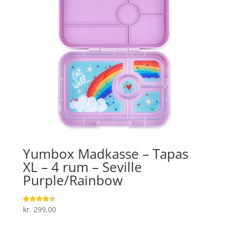
Yumbox Madkasse – Tapas
XL – 4 rum – Seville
Purple/Rainbow
kr.
299,00
Vurderet
4.3
ud af 5