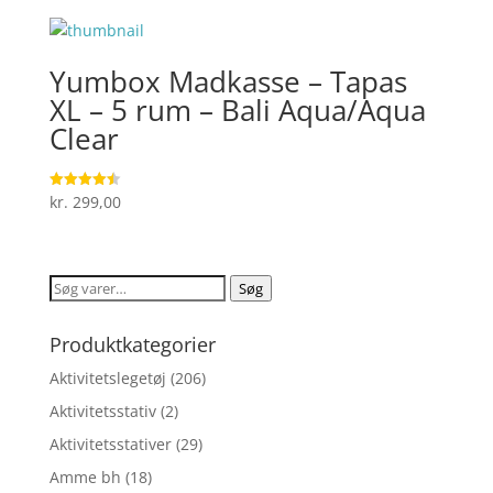
Yumbox Madkasse – Tapas
XL – 5 rum – Bali Aqua/Aqua
Clear
kr.
299,00
Vurderet
4.5
ud af 5
Søg
Søg
efter:
Produktkategorier
Aktivitetslegetøj
(206)
Aktivitetsstativ
(2)
Aktivitetsstativer
(29)
Amme bh
(18)