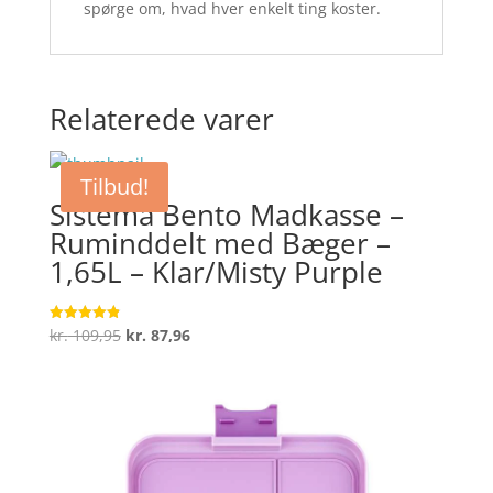
spørge om, hvad hver enkelt ting koster.
Relaterede varer
Tilbud!
Sistema Bento Madkasse –
Ruminddelt med Bæger –
1,65L – Klar/Misty Purple
Den
Den
kr.
109,95
kr.
87,96
Vurderet
4.9
oprindelige
aktuelle
ud af 5
pris
pris
var:
er:
kr. 109,95.
kr. 87,96.