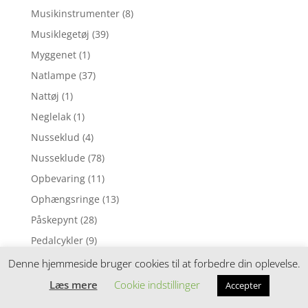
Musikinstrumenter
(8)
Musiklegetøj
(39)
Myggenet
(1)
Natlampe
(37)
Nattøj
(1)
Neglelak
(1)
Nusseklud
(4)
Nusseklude
(78)
Opbevaring
(11)
Ophængsringe
(13)
Påskepynt
(28)
Pedalcykler
(9)
Perleplader
(49)
Denne hjemmeside bruger cookies til at forbedre din oplevelse.
Perler
(116)
Læs mere
Cookie indstillinger
Accepter
Perlesæt
(54)