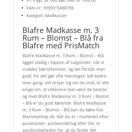
Fri fragt: Ja, ved køb over kr. 599.00
EAN-nr: 7090015488798
Kategori: Madkasser
Blafre Madkasse m. 3
Rum – Blomst – Blå fra
Blafre med PrisMatch
Blafre Madkasse m. 3 Rum – Blomst – Blå
ligger stadig i toppen af salgslister, når vi
snakker børnefamilier, og det forstår man
godt, for det gør ofte hverdagen lidt bedre.
Hver gang, det drejer sig om de små, er alle
enige om, at vilkårene skal være de bedste,
og med Blafre Madkasse m. 3 Rum – Blomst
– Blå er du godt kørende. Blafre Madkasse
m. 3 Rum – Blomst – Blå kan du købe hos
Mammashop.dk. Når du er i markedet efter
pusletasker, pusleunderlag eller lite, er
sandsynligheden for, at du finder det