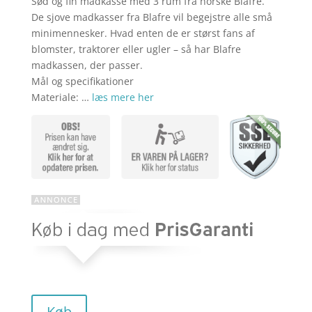
Sød og fin madkasse med 3 rum fra norske Blafre.
aktuelle
pris
De sjove madkasser fra Blafre vil begejstre alle små
minimennesker. Hvad enten de er størst fans af
blomster, traktorer eller ugler – så har Blafre
pris
var:
madkassen, der passer.
Mål og specifikationer
Materiale: …
læs mere her
er:
kr. 159,00
kr. 103,35
Køb