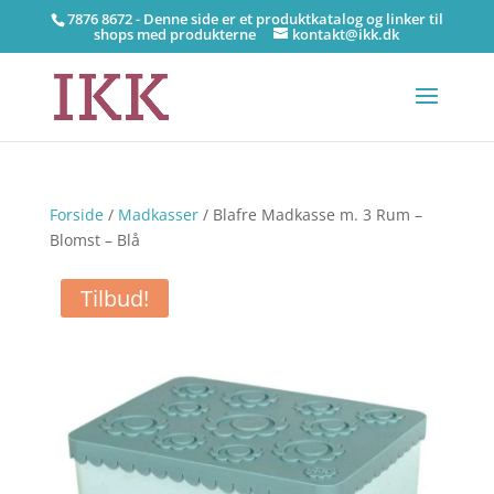
7876 8672 - Denne side er et produktkatalog og linker til
shops med produkterne
kontakt@ikk.dk
Forside
/
Madkasser
/ Blafre Madkasse m. 3 Rum –
Blomst – Blå
Tilbud!