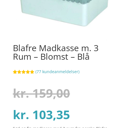
Blafre Madkasse m. 3
Rum – Blomst – Blå
(
77
kundeanmeldelser)
Bedømt
92
som
5
ud
af 5
Den
kr.
159,00
baseret på
kundebedøm
melser
Den
oprindel
kr.
103,35