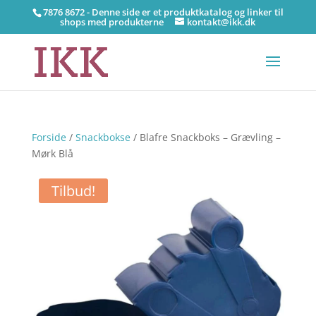
7876 8672 - Denne side er et produktkatalog og linker til
shops med produkterne
kontakt@ikk.dk
Forside
/
Snackbokse
/ Blafre Snackboks – Grævling –
Mørk Blå
Tilbud!