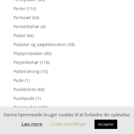
Perler
(116)
Perlesæt
(54)
Perletilbehør
(4)
Plakat
(66)
Plakater og vægdekoration
(28)
Plejeprodukter
(80)
Plejetilbehør
(118)
Pottetræning
(15)
Pude
(1)
Pusleborde
(84)
Puslepude
(1)
Puslepuder
(169)
Denne hjemmeside bruger cookies til at forbedre din oplevelse.
Puslesæt
(88)
Læs mere
Cookie indstillinger
Accepter
Puslespil
(7)