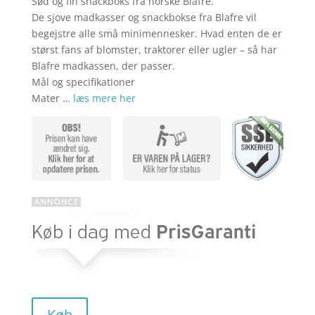
Sød og fin snackboks fra norske Blafre.
aktuelle
pris
De sjove madkasser og snackbokse fra Blafre vil
begejstre alle små minimennesker. Hvad enten de er
størst fans af blomster, traktorer eller ugler – så har
pris
var:
Blafre madkassen, der passer.
Mål og specifikationer
Mater …
læs mere her
er:
kr. 119,00
kr. 77,35.
Køb