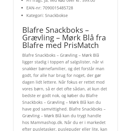
Fri fragt: Ja, ved køb over kr. 599.00
EAN-nr: 7090015485728
Kategori: Snackbokse
Blafre Snackboks –
Grævling – Mørk Blå fra
Blafre med PrisMatch
Blafre Snackboks – Grævling – Mørk Blå
ligger stadig i toppen af salgslister, når vi
snakker børnefamilier, og det forstår man
godt, for alle har brug for noget, der gør
dagen lidt lettere. Når fokus er rettet mod
vores børn, så er det ofte sådan, at kun det
bedste er godt nok, og køber du Blafre
Snackboks – Grævling – Mørk Blå kan du
have god samvittighed. Blafre Snackboks –
Grævling – Mørk Blå kan du trygt handle
hos Mammashop.dk. Når du er i markedet
efter pusletasker, puslepuder eller lite, kan