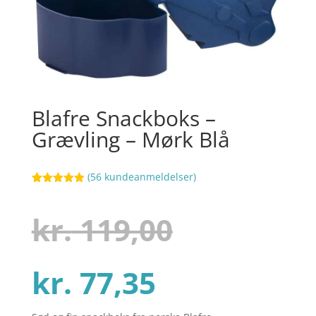
Blafre Snackboks –
Grævling – Mørk Blå
(
56
kundeanmeldelser)
Bedømt
37
som
4.9
ud af 5
Den
kr.
119,00
baseret på
kundebedøm
melser
Den
oprindel
kr.
77,35