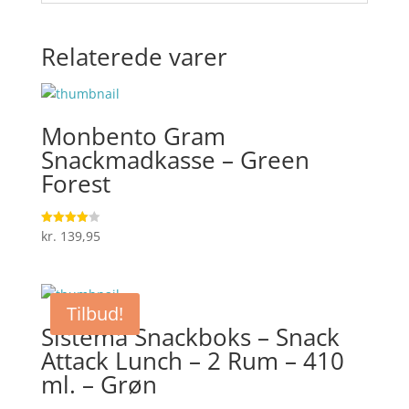
Relaterede varer
Monbento Gram
Snackmadkasse – Green
Forest
kr.
139,95
Vurderet
4
ud af 5
Tilbud!
Sistema Snackboks – Snack
Attack Lunch – 2 Rum – 410
ml. – Grøn