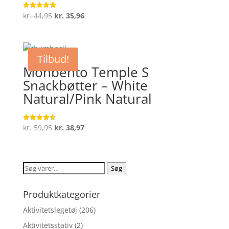
Den
Den
kr.
44,95
kr.
35,96
Vurderet
5
oprindelige
aktuelle
ud af 5
pris
pris
var:
er:
Tilbud!
kr. 44,95.
kr. 35,96.
Monbento Temple S
Snackbøtter – White
Natural/Pink Natural
Den
Den
kr.
59,95
kr.
38,97
Vurderet
4.6
oprindelige
aktuelle
ud af 5
pris
pris
var:
er:
Søg
Søg
kr. 59,95.
kr. 38,97.
efter:
Produktkategorier
Aktivitetslegetøj
(206)
Aktivitetsstativ
(2)