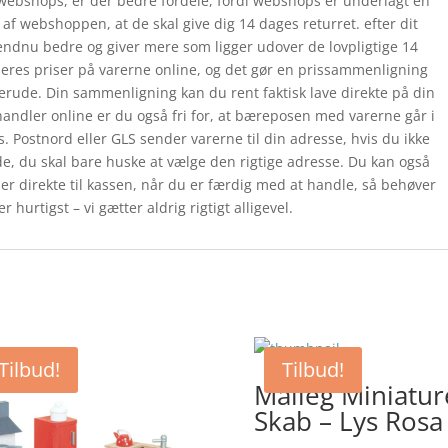
webshops, er der bedre fordele, fordi webshops er underlagt en
 af webshoppen, at de skal give dig 14 dages returret. efter dit
 endnu bedre og giver mere som ligger udover de lovpligtige 14
deres priser på varerne online, og det gør en prissammenligning
derude. Din sammenligning kan du rent faktisk lave direkte på din
handler online er du også fri for, at bæreposen med varerne går i
s. Postnord eller GLS sender varerne til din adresse, hvis du ikke
jde, du skal bare huske at vælge den rigtige adresse. Du kan også
er direkte til kassen, når du er færdig med at handle, så behøver
 hurtigst – vi gætter aldrig rigtigt alligevel.
Tilbud!
Tilbud!
Maileg Miniatur
Skab – Lys Rosa