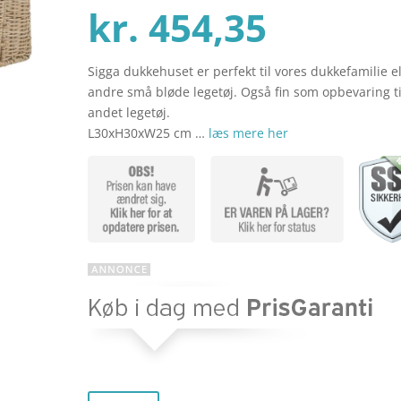
Den
oprind
kr.
454,35
Sigga dukkehuset er perfekt til vores dukkefamilie el
aktuel
pris
andre små bløde legetøj. Også fin som opbevaring ti
andet legetøj.
L30xH30xW25 cm …
læs mere her
pris
var:
er:
kr. 699
kr. 454