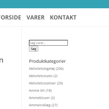
FORSIDE
VARER
KONTAKT
Søg
efter:
Søg
n
Produktkategorier
Aktivitetslegetøj
(206)
Aktivitetsstativ
(2)
Aktivitetsstativer
(29)
Amme bh
(18)
Ammebluser
(2)
Ammeindlæg
(27)