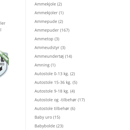
elige
Ammekjole
(2)
Ammekjoler
(1)
Ammepude
(2)
ler
le
l
Ammepuder
(167)
Ammetop
(3)
Ammeudstyr
(3)
Ammeundertøj
(14)
Amning
(1)
,00.
Autostole 0-13 kg.
(2)
Autostole 15-36 kg.
(5)
,35.
Autostole 9-18 kg.
(4)
Autostole og -tilbehør
(17)
Autostole tilbehør
(6)
Baby uro
(15)
Babybolde
(23)