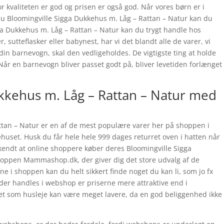
r kvaliteten er god og prisen er også god. Når vores børn er i
r du Bloomingville Sigga Dukkehus m. Låg – Rattan – Natur kan du
ga Dukkehus m. Låg – Rattan – Natur kan du trygt handle hos
 sutteflasker eller babynest, har vi det blandt alle de varer, vi
 din barnevogn, skal den vedligeholdes. De vigtigste ting at holde
. Når en barnevogn bliver passet godt på, bliver levetiden forlænget
kkehus m. Låg – Rattan – Natur med
ttan – Natur er en af de mest populære varer her på shoppen i
ehuset. Husk du får hele hele 999 dages returret oven i hatten når
kendt at online shoppere køber deres Bloomingville Sigga
hoppen Mammashop.dk, der giver dig det store udvalg af de
ne i shoppen kan du helt sikkert finde noget du kan li, som jo fx
der handles i webshop er priserne mere attraktive end i
get som husleje kan være meget lavere, da en god beliggenhed ikke