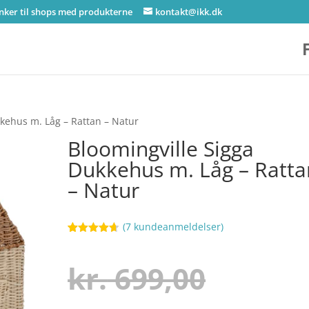
inker til shops med produkterne
kontakt@ikk.dk
kkehus m. Låg – Rattan – Natur
Bloomingville Sigga
Dukkehus m. Låg – Ratta
– Natur
(
7
kundeanmeldelser)
Bedømt
88
som
4.6
ud af 5
Den
kr.
699,00
baseret på
kundebedø
mmelser