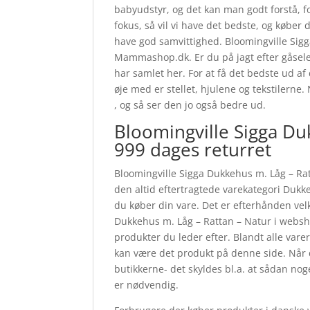
babyudstyr, og det kan man godt forstå, fo
fokus, så vil vi have det bedste, og købe
have god samvittighed. Bloomingville Sig
Mammashop.dk. Er du på jagt efter gåseler,
har samlet her. For at få det bedste ud af
øje med er stellet, hjulene og tekstilerne
, og så ser den jo også bedre ud.
Bloomingville Sigga Du
999 dages returret
Bloomingville Sigga Dukkehus m. Låg – Ra
den altid eftertragtede varekategori Dukk
du køber din vare. Det er efterhånden vel
Dukkehus m. Låg – Rattan – Natur i webs
produkter du leder efter. Blandt alle varer
kan være det produkt på denne side. Når 
butikkerne- det skyldes bl.a. at sådan no
er nødvendig.