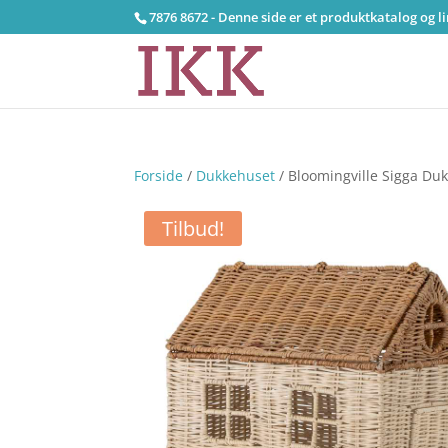
7876 8672 - Denne side er et produktkatalog og l
Forside
/
Dukkehuset
/ Bloomingville Sigga Du
Tilbud!