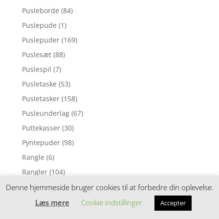
Pusleborde
(84)
Puslepude
(1)
Puslepuder
(169)
Puslesæt
(88)
Puslespil
(7)
Pusletaske
(53)
Pusletasker
(158)
Pusleunderlag
(67)
Puttekasser
(30)
Pyntepuder
(98)
Rangle
(6)
Rangler
(104)
Regnslag
(2)
Denne hjemmeside bruger cookies til at forbedre din oplevelse.
Regntøj
(8)
Læs mere
Cookie indstillinger
Accepter
Reoler
(19)