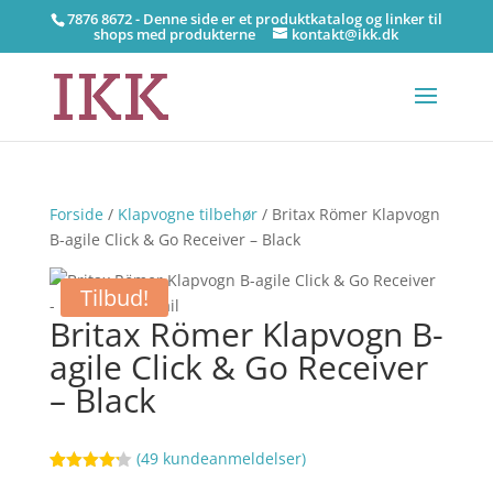
7876 8672 - Denne side er et produktkatalog og linker til
shops med produkterne
kontakt@ikk.dk
Forside
/
Klapvogne tilbehør
/ Britax Römer Klapvogn
B-agile Click & Go Receiver – Black
Tilbud!
Britax Römer Klapvogn B-
agile Click & Go Receiver
– Black
(
49
kundeanmeldelser)
Bedømt
55