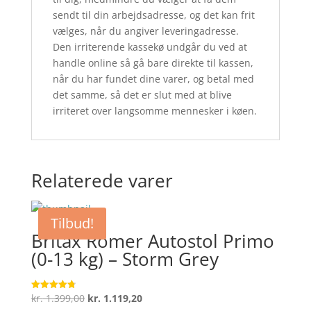
sendt til din arbejdsadresse, og det kan frit
vælges, når du angiver leveringadresse.
Den irriterende kassekø undgår du ved at
handle online så gå bare direkte til kassen,
når du har fundet dine varer, og betal med
det samme, så det er slut med at blive
irriteret over langsomme mennesker i køen.
Relaterede varer
Tilbud!
Britax Römer Autostol Primo
(0-13 kg) – Storm Grey
Den
Den
kr.
1.399,00
kr.
1.119,20
Vurderet
4.8