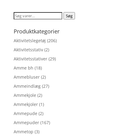
pris
pris
var:
er:
Søg
Søg
kr. 999,00.
kr. 799,20.
efter:
Produktkategorier
Aktivitetslegetøj
(206)
Aktivitetsstativ
(2)
Aktivitetsstativer
(29)
Amme bh
(18)
Ammebluser
(2)
Ammeindlæg
(27)
Ammekjole
(2)
Ammekjoler
(1)
Ammepude
(2)
Ammepuder
(167)
Ammetop
(3)