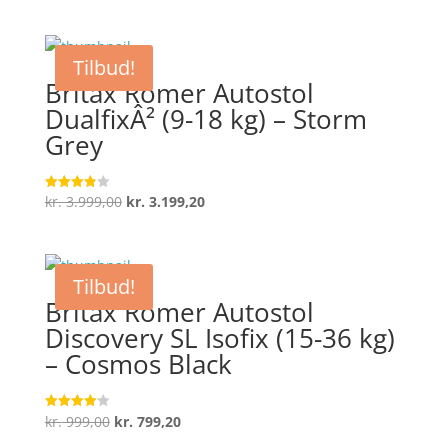
oprindelige
aktuelle
ud af 5
pris
pris
var:
er:
Tilbud!
kr. 1.399,00.
kr. 1.119,20.
Britax Römer Autostol
DualfixÂ² (9-18 kg) – Storm
Grey
Den
Den
kr.
3.999,00
kr.
3.199,20
Vurderet
3.9
oprindelige
aktuelle
ud af 5
pris
pris
var:
er:
Tilbud!
kr. 3.999,00.
kr. 3.199,20.
Britax Römer Autostol
Discovery SL Isofix (15-36 kg)
– Cosmos Black
Den
Den
kr.
999,00
kr.
799,20
Vurderet
4.1
oprindelige
aktuelle
ud af 5