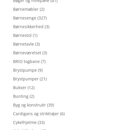
Bøger og milepæle
(41)
Børnemøbler
(2)
Børnesenge
(327)
Børnesikkerhed
(3)
Børnestol
(1)
Børnetavle
(3)
Børneværelset
(3)
BRIO togbane
(7)
Brystpumpe
(9)
Brystpumper
(21)
Bukser
(12)
Bunting
(2)
Byg og konstruér
(39)
Cardigans og striktrøjer
(6)
Cykelhjelme
(33)