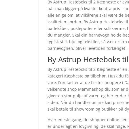
By Astrup Hesteboks til 2 Kæpheste er evig
når man kigger på kvalitet kontra pris – h
alle enige om, at vilkårene skal være de 
kvaliteten i orden. By Astrup Hesteboks 
badekåber, puslepuder eller solskærme, ha
du mangler. Skal din barnevogn holde bed
typisk stel, hjul og tekstiler, så vær ek
barnevognen, bliver levetiden forlænget ,
By Astrup Hesteboks ti
By Astrup Hesteboks til 2 Kæpheste er en
kategori Kæpheste og tilbehør. Husk du får
vare. Fun fact er at de fleste shoppere i
velkendte shop Mammashop.dk, som er den
giver en stor pulje af varer, og her er der
siden. Når du handler online kan priserne 
skal betale til showroom og butikker på d
Hver eneste gang, du shopper online i en
er underlagt en lovgivning, de skal følge.