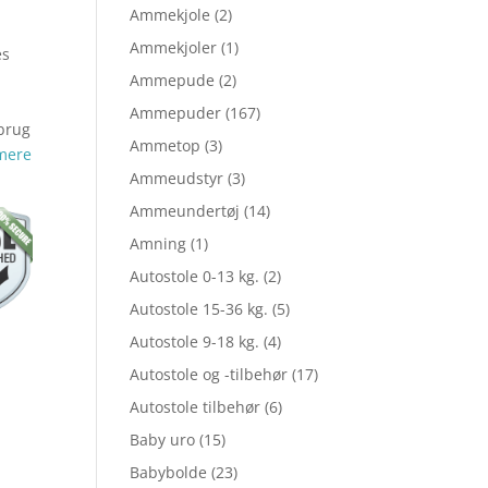
Ammekjole
(2)
Ammekjoler
(1)
es
le
Ammepude
(2)
Ammepuder
(167)
 brug
Ammetop
(3)
mere
Ammeudstyr
(3)
Ammeundertøj
(14)
,95.
Amning
(1)
Autostole 0-13 kg.
(2)
,96.
Autostole 15-36 kg.
(5)
Autostole 9-18 kg.
(4)
Autostole og -tilbehør
(17)
Autostole tilbehør
(6)
Baby uro
(15)
Babybolde
(23)