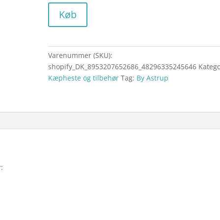
Køb
Varenummer (SKU):
shopify_DK_8953207652686_48296335245646
Katego
Kæpheste og tilbehør
Tag:
By Astrup
: