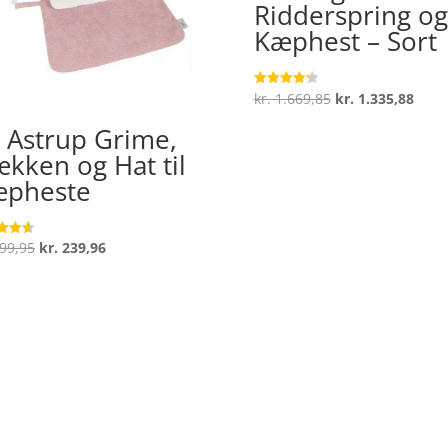
Ridderspring og
Kæphest – Sort
Den
Den
kr.
1.669,85
kr.
1.335,88
Vurderet
4.3
oprindelige
aktue
ud af 5
 Astrup Grime,
pris
pris
kken og Hat til
var:
er:
æpheste
kr. 1.669,85.
kr. 1
Den
Den
99,95
kr.
239,96
ret
oprindelige
aktuelle
 5
pris
pris
var:
er:
kr. 299,95.
kr. 239,96.