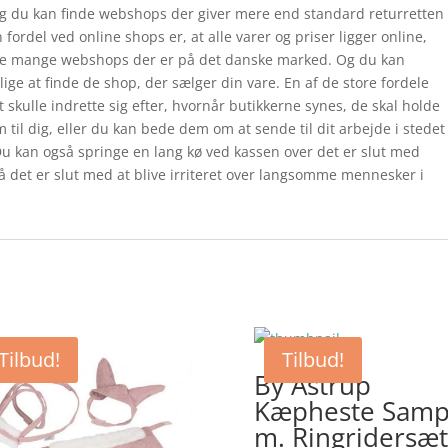
 og du kan finde webshops der giver mere end standard returretten
fordel ved online shops er, at alle varer og priser ligger online,
i de mange webshops der er på det danske marked. Og du kan
lige at finde de shop, der sælger din vare. En af de store fordele
t skulle indrette sig efter, hvornår butikkerne synes, de skal holde
 til dig, eller du kan bede dem om at sende til dit arbejde i stedet
. Du kan også springe en lang kø ved kassen over det er slut med
å det er slut med at blive irriteret over langsomme mennesker i
Tilbud!
Tilbud!
By Astrup
Kæpheste Samp
m. Ringridersæt