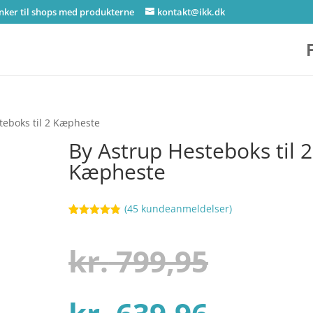
inker til shops med produkterne
kontakt@ikk.dk
teboks til 2 Kæpheste
By Astrup Hesteboks til 2
Kæpheste
(
45
kundeanmeldelser)
Bedømt
91
som
4.8
ud af 5
Den
kr.
799,95
baseret på
kundebedøm
melser
Den
oprind