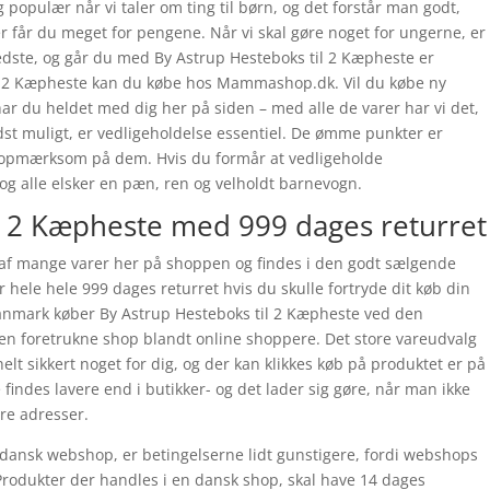
 populær når vi taler om ting til børn, og det forstår man godt,
er får du meget for pengene. Når vi skal gøre noget for ungerne, er
bedste, og går du med By Astrup Hesteboks til 2 Kæpheste er
til 2 Kæpheste kan du købe hos Mammashop.dk. Vil du købe ny
r du heldet med dig her på siden – med alle de varer har vi det,
st muligt, er vedligeholdelse essentiel. De ømme punkter er
stra opmærksom på dem. Hvis du formår at vedligeholde
 og alle elsker en pæn, ren og velholdt barnevogn.
l 2 Kæpheste med 999 dages returret
 af mange varer her på shoppen og findes i den godt sælgende
 hele hele 999 dages returret hvis du skulle fortryde dit køb din
 Danmark køber By Astrup Hesteboks til 2 Kæpheste ved den
 foretrukne shop blandt online shoppere. Det store vareudvalg
 helt sikkert noget for dig, og der kan klikkes køb på produktet er på
findes lavere end i butikker- og det lader sig gøre, når man ikke
yre adresser.
 dansk webshop, er betingelserne lidt gunstigere, fordi webshops
 Produkter der handles i en dansk shop, skal have 14 dages