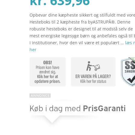
kr.
639,96
Opbevar dine kæpheste sikkert og stilfuldt med vor
aktuel
pris
Hesteboks til 2 kæpheste fra byASTRUPÂ®. Denne
robuste hesteboks er designet til at modstå selv de
mest energiske legesyge børn og anbefales også til
pris
var:
i institutioner, hvor den vil være et populært …
læs 
her
er:
kr. 799
kr. 639