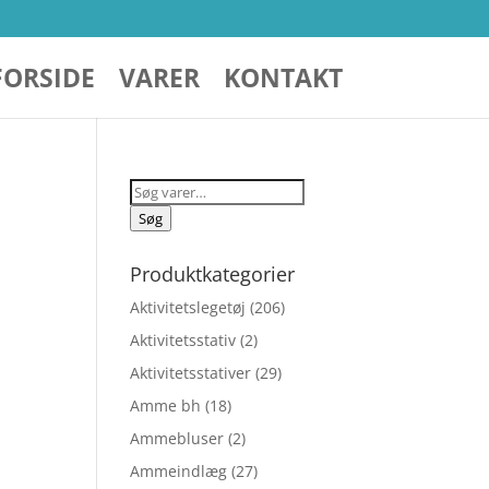
FORSIDE
VARER
KONTAKT
Søg
efter:
Søg
Produktkategorier
Aktivitetslegetøj
(206)
Aktivitetsstativ
(2)
Aktivitetsstativer
(29)
Amme bh
(18)
Ammebluser
(2)
elige
Ammeindlæg
(27)