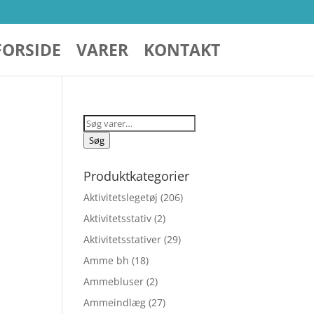
FORSIDE
VARER
KONTAKT
Søg
efter:
Søg
Produktkategorier
Aktivitetslegetøj
(206)
Aktivitetsstativ
(2)
Aktivitetsstativer
(29)
Amme bh
(18)
Ammebluser
(2)
ndelige
Ammeindlæg
(27)