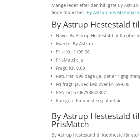
Mange leder efter den billigste By Astrup
finde tilbud her:
By Astrup hos Mammash
By Astrup Hestestald t
Navn: By Astrup Hestestald til Kæphest
Mærke: By Astrup
Pris: Kr. 1199.96
PrisMatch: Ja
Fragt: Kr. 0.00
Returret: 999 dage (Ja, det er rigtig ma
Fri fragt: Ja, ved køb over kr. 599.00
EAN-nr: 5706798842307
Kategori: Kæpheste og tilbehør
By Astrup Hestestald t
PrisMatch
By Astrup Hestestald til Kæpheste får stor