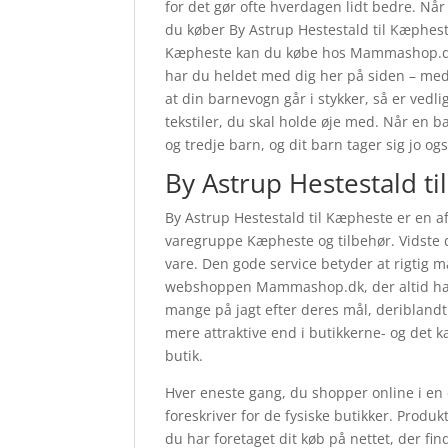
for det gør ofte hverdagen lidt bedre. Når 
du køber By Astrup Hestestald til Kæphest
Kæpheste kan du købe hos Mammashop.dk. 
har du heldet med dig her på siden – med a
at din barnevogn går i stykker, så er vedli
tekstiler, du skal holde øje med. Når en b
og tredje barn, og dit barn tager sig jo og
By Astrup Hestestald t
By Astrup Hestestald til Kæpheste er en 
varegruppe Kæpheste og tilbehør. Vidste 
vare. Den gode service betyder at rigtig 
webshoppen Mammashop.dk, der altid har e
mange på jagt efter deres mål, deriblandt
mere attraktive end i butikkerne- og det k
butik.
Hver eneste gang, du shopper online i en 
foreskriver for de fysiske butikker. Produ
du har foretaget dit køb på nettet, der f