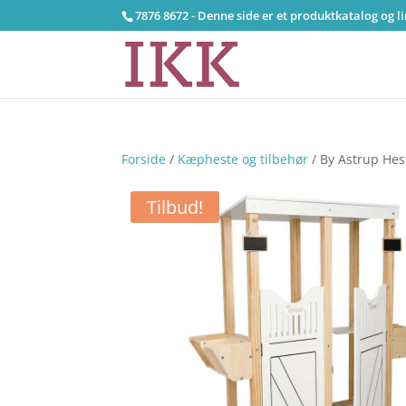
7876 8672 - Denne side er et produktkatalog og l
Forside
/
Kæpheste og tilbehør
/ By Astrup Hes
Tilbud!