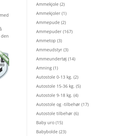
Ammekjole
(2)
Ammekjoler
(1)
 med
lle
Ammepude
(2)
å
Ammepuder
(167)
r den
Ammetop
(3)
Ammeudstyr
(3)
Ammeundertøj
(14)
.599,95.
Amning
(1)
Autostole 0-13 kg.
(2)
279,96.
Autostole 15-36 kg.
(5)
Autostole 9-18 kg.
(4)
Autostole og -tilbehør
(17)
Autostole tilbehør
(6)
Baby uro
(15)
Babybolde
(23)