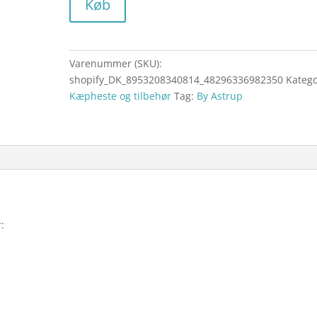
Køb
Varenummer (SKU):
shopify_DK_8953208340814_48296336982350
Katego
Kæpheste og tilbehør
Tag:
By Astrup
: