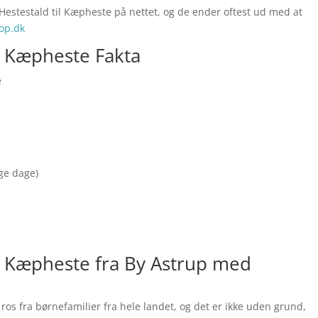
 Hestestald til Kæpheste på nettet, og de ender oftest ud med at
op.dk
il Kæpheste Fakta
e
nge dage)
il Kæpheste fra By Astrup med
 ros fra børnefamilier fra hele landet, og det er ikke uden grund,