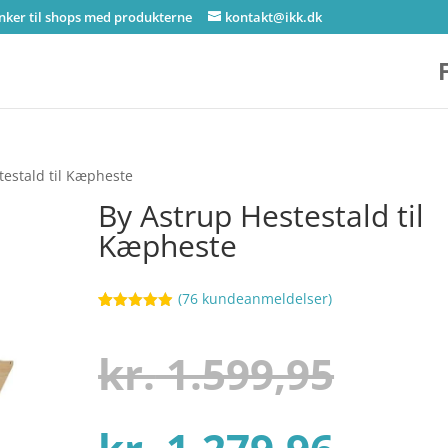
inker til shops med produkterne
kontakt@ikk.dk
testald til Kæpheste
By Astrup Hestestald til
Kæpheste
(
76
kundeanmeldelser)
Bedømt
68
som
4.9
ud af 5
Den
kr.
1.599,95
baseret på
kundebedøm
melser
Den
opri