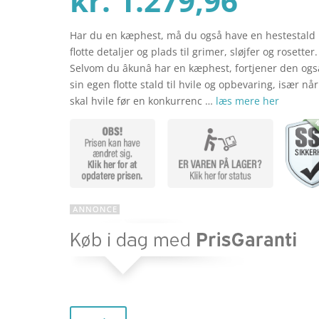
kr.
1.279,96
Har du en kæphest, må du også have en hestestald
aktue
pris
flotte detaljer og plads til grimer, sløjfer og rosetter.
Selvom du âkunâ har en kæphest, fortjener den ogs
sin egen flotte stald til hvile og opbevaring, især nå
pris
var:
skal hvile før en konkurrenc …
læs mere her
er:
kr. 1
kr. 1.