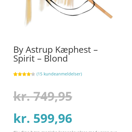
By Astrup Kæphest –
Spirit – Blond
(
15
kundeanmeldelser)
Bedømt
79
som
4.2
ud af 5
Den
kr.
749,95
baseret
på
kundebedø
mmelser
Den
oprindel
kr.
599,96