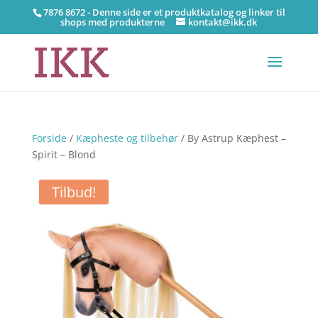
7876 8672 - Denne side er et produktkatalog og linker til
shops med produkterne
kontakt@ikk.dk
Forside
/
Kæpheste og tilbehør
/ By Astrup Kæphest –
Spirit – Blond
Tilbud!