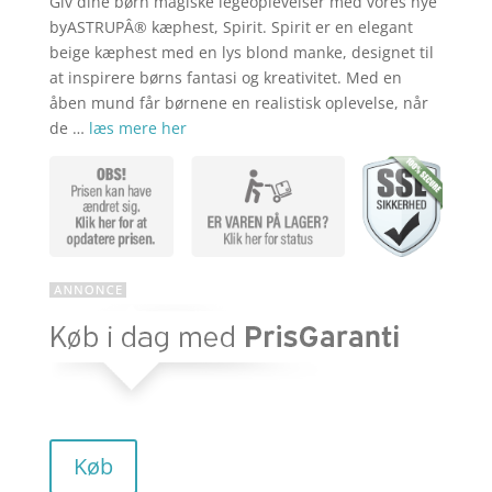
Giv dine børn magiske legeoplevelser med vores nye
aktuelle
pris
byASTRUPÂ® kæphest, Spirit. Spirit er en elegant
beige kæphest med en lys blond manke, designet til
at inspirere børns fantasi og kreativitet. Med en
pris
var:
åben mund får børnene en realistisk oplevelse, når
de …
læs mere her
er:
kr. 749,95
kr. 599,96
Køb