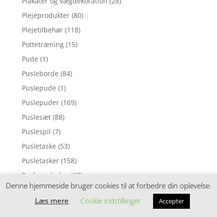
Plakater og vægdekoration
(28)
Plejeprodukter
(80)
Plejetilbehør
(118)
Pottetræning
(15)
Pude
(1)
Pusleborde
(84)
Puslepude
(1)
Puslepuder
(169)
Puslesæt
(88)
Puslespil
(7)
Pusletaske
(53)
Pusletasker
(158)
Pusleunderlag
(67)
Denne hjemmeside bruger cookies til at forbedre din oplevelse.
Puttekasser
(30)
Læs mere
Cookie indstillinger
Accepter
Pyntepuder
(98)