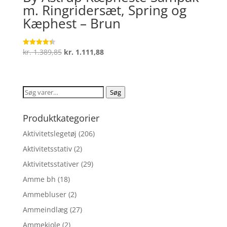
m. Ringridersæt, Spring og
Kæphest – Brun
Den
Den
kr.
1.389,85
kr.
1.111,88
Vurderet
4.4
oprindelige
aktuelle
ud af 5
pris
pris
var:
er:
Søg
Søg
kr. 1.389,85.
kr. 1.111,88.
efter:
Produktkategorier
Aktivitetslegetøj
(206)
Aktivitetsstativ
(2)
Aktivitetsstativer
(29)
Amme bh
(18)
Ammebluser
(2)
Ammeindlæg
(27)
Ammekjole
(2)