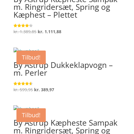
m. Ringridersæt, Spring og
Kæphest – Plettet
Den
Den
kr.
1.389,85
kr.
1.111,88
Vurderet
4.2
oprindelige
aktuelle
ud af 5
pris
pris
var:
er:
Tilbud!
kr. 1.389,85.
kr. 1.111,88.
By Astrup Dukkeklapvogn –
m. Perler
Den
Den
kr.
599,95
kr.
389,97
Vurderet
4.6
oprindelige
aktuelle
ud af 5
pris
pris
var:
er:
Tilbud!
kr. 599,95.
kr. 389,97.
By Astrup Kæpheste Sampak
m. Ringridersæt, Spring og