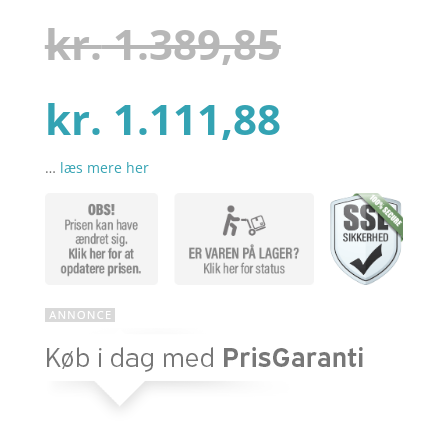
som
3.8
ud af
Den
kr.
1.389,85
5
baseret
på
kundebed
ømmels
Den
oprinde
kr.
1.111,88
er
…
læs mere her
aktuell
pris
pris
var:
er:
kr. 1.38
kr. 1.11