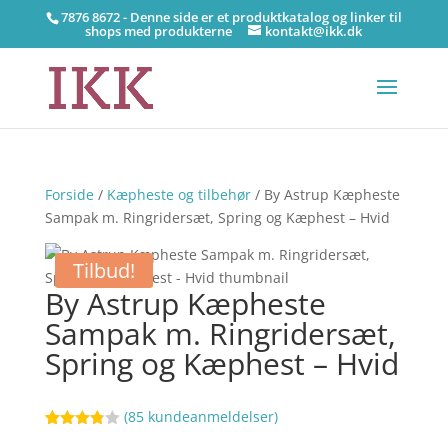
7876 8672 - Denne side er et produktkatalog og linker til
shops med produkterne
kontakt@ikk.dk
Forside
/
Kæpheste og tilbehør
/ By Astrup Kæpheste
Sampak m. Ringridersæt, Spring og Kæphest – Hvid
Tilbud!
By Astrup Kæpheste
Sampak m. Ringridersæt,
Spring og Kæphest – Hvid
(
85
kundeanmeldelser)
Bedømt
32