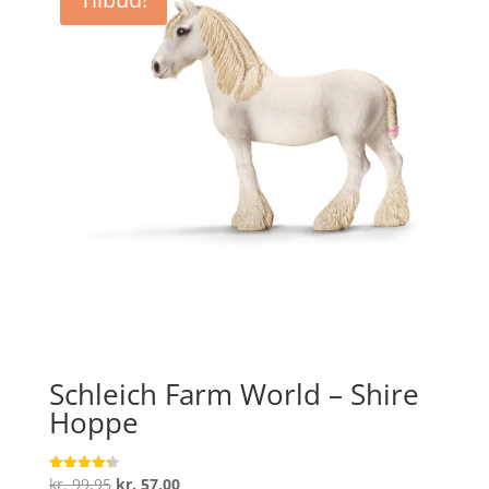
kr. 299,95.
kr. 239,96.
Schleich Farm World – Shire
Hoppe
Den
Den
kr.
99,95
kr.
57,00
Vurderet