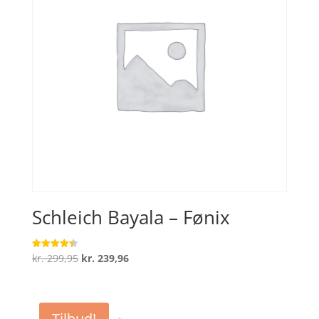
Schleich Bayala – Fønix
Den
Den
kr.
299,95
kr.
239,96
Vurderet
4.4
oprindelige
aktuelle
ud af 5
pris
pris
var:
er:
Tilbud!