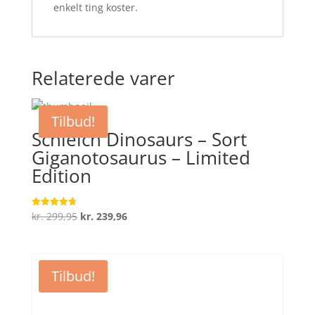
enkelt ting koster.
Relaterede varer
Tilbud!
Schleich Dinosaurs – Sort
Giganotosaurus – Limited
Edition
Den
Den
kr.
299,95
kr.
239,96
Vurderet
4.7
oprindelige
aktuelle
ud af 5
pris
pris
var:
er:
Tilbud!
kr. 299,95.
kr. 239,96.