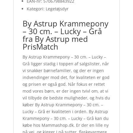
EAN-nr: 5706798843922
Kategori: Legetøjsdyr
By Astrup Krammepony
– 30 cm. – Lucky – Grå
fra By Astrup med
PrisMatch
By Astrup Krammepony – 30 cm. – Lucky –
Grå ligger stadig i toppen af salgslister, når
vi snakker børnefamilier, og der er ingen
indvendinger mod det, for kvaliteten er god
og prisen er også god. Når fokus er rettet
mod vores børn, er der ingen tvivl om, at vi
vil tilbyde de bedste muligheder, og hvis du
køber By Astrup Krammepony – 30 cm. –
Lucky – Grå er kvaliteten i orden. By Astrup
Krammepony – 30 cm. – Lucky – Grå kan du
købe hos Mammashop.dk. Er der en lille ny
på vej, og kigger I på sutter, flaskevarmere