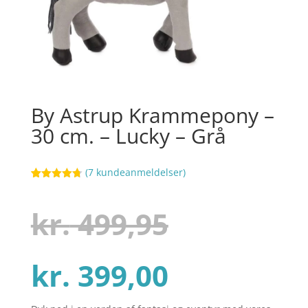
By Astrup Krammepony –
30 cm. – Lucky – Grå
(
7
kundeanmeldelser)
Bedømt
52
som
4.7
ud af 5
Den
kr.
499,95
baseret på
kundebedø
mmelser
Den
oprindel
kr.
399,00