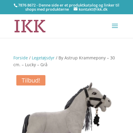
7876 8672 - Denne side er et produktkatalog og linker til
shops med produkterne
kontakt@ikk.dk
Forside
/
Legetøjsdyr
/ By Astrup Krammepony – 30
cm. – Lucky – Grå
Tilbud!