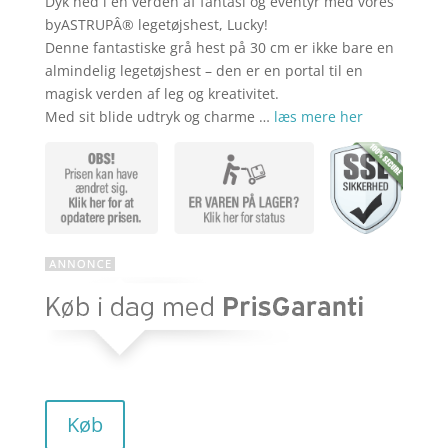
Dyk ned i en verden af fantasi og eventyr med vores
aktuelle
pris
byASTRUPÂ® legetøjshest, Lucky!
Denne fantastiske grå hest på 30 cm er ikke bare en
almindelig legetøjshest – den er en portal til en
pris
var:
magisk verden af leg og kreativitet.
Med sit blide udtryk og charme …
læs mere her
er:
kr. 499,95
kr. 399,00
Køb