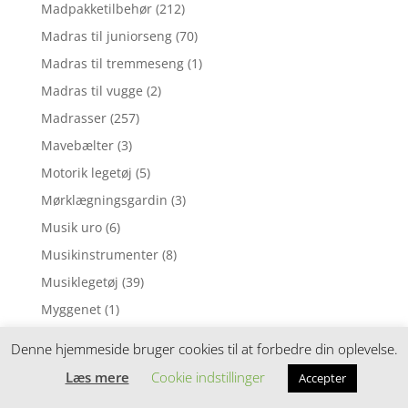
Madpakketilbehør
(212)
Madras til juniorseng
(70)
Madras til tremmeseng
(1)
Madras til vugge
(2)
Madrasser
(257)
Mavebælter
(3)
Motorik legetøj
(5)
Mørklægningsgardin
(3)
Musik uro
(6)
Musikinstrumenter
(8)
Musiklegetøj
(39)
Myggenet
(1)
Natlampe
(37)
Denne hjemmeside bruger cookies til at forbedre din oplevelse.
Nattøj
(1)
Læs mere
Cookie indstillinger
Accepter
Neglelak
(1)