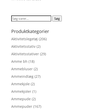
4.3
oprindelige
aktuelle
ud af 5
pris
pris
var:
er:
Søg
Søg
kr. 99,95.
kr. 57,00.
efter:
Produktkategorier
Aktivitetslegetøj
(206)
Aktivitetsstativ
(2)
Aktivitetsstativer
(29)
Amme bh
(18)
Ammebluser
(2)
Ammeindlæg
(27)
Ammekjole
(2)
Ammekjoler
(1)
Ammepude
(2)
Ammepuder
(167)