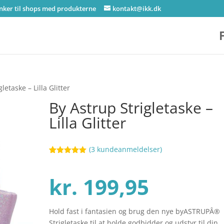
inker til shops med produkterne
kontakt@ikk.dk
letaske – Lilla Glitter
By Astrup Strigletaske –
Lilla Glitter
(
3
kundeanmeldelser)
Bedømt
98
som
5
ud
af 5
kr.
199,95
baseret på
kundebedøm
melser
Hold fast i fantasien og brug den nye byASTRUPÂ®
Strigletaske til at holde godbidder og udstyr til din