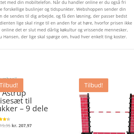
tet med din mobiltelefon. Når du handler online er du også fri
d de forskellige buslinjer og tidspunkter. Webshoppen sender din
kan de sendes til dig arbejde, og få den løsning, der passer bedst
dienten lige skal ringe til en anden for at høre, hvorfor prisen ikke
år online det er slut med dårlig køkultur og vrissende mennesker,
ru Hansen, der lige skal spørge om, hvad hver enkelt ting koster.
Tilbud!
Tilbud!
 Astrup
isesæt til
kker – 9 dele
Den
Den
19,95
kr.
207,97
ret
oprindelige
aktuelle
 5