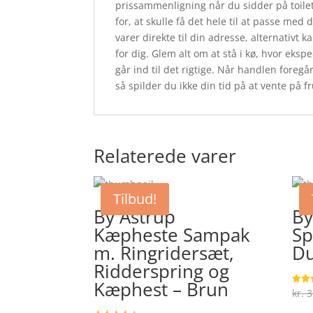
prissammenligning når du sidder på toilet
for, at skulle få det hele til at passe me
varer direkte til din adresse, alternativt 
for dig. Glem alt om at stå i kø, hvor ekspe
går ind til det rigtige. Når handlen foreg
så spilder du ikke din tid på at vente på f
Relaterede varer
Tilbud!
By Astrup
By
Kæpheste Sampak
Sp
m. Ringridersæt,
Du
Ridderspring og
Kæphest – Brun
kr.
3
Vurde
4.3
ud af