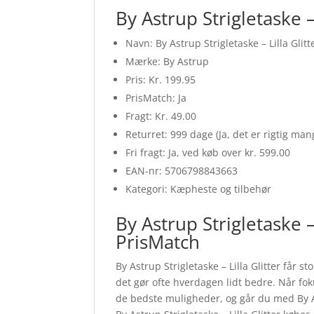
By Astrup Strigletaske – 
Navn: By Astrup Strigletaske – Lilla Glitt
Mærke: By Astrup
Pris: Kr. 199.95
PrisMatch: Ja
Fragt: Kr. 49.00
Returret: 999 dage (Ja, det er rigtig ma
Fri fragt: Ja, ved køb over kr. 599.00
EAN-nr: 5706798843663
Kategori: Kæpheste og tilbehør
By Astrup Strigletaske –
PrisMatch
By Astrup Strigletaske – Lilla Glitter får s
det gør ofte hverdagen lidt bedre. Når foku
de bedste muligheder, og går du med By Ast