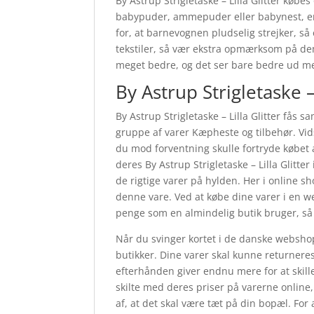
By Astrup Strigletaske – Lilla Glitter køb
babypuder, ammepuder eller babynest, er vi
for, at barnevognen pludselig strejker, så
tekstiler, så vær ekstra opmærksom på de
meget bedre, og det ser bare bedre ud m
By Astrup Strigletaske 
By Astrup Strigletaske – Lilla Glitter få
gruppe af varer Kæpheste og tilbehør. Vids
du mod forventning skulle fortryde købet 
deres By Astrup Strigletaske – Lilla Glit
de rigtige varer på hylden. Her i online 
denne vare. Ved at købe dine varer i en 
penge som en almindelig butik bruger, så
Når du svinger kortet i de danske webshops,
butikker. Dine varer skal kunne returnere
efterhånden giver endnu mere for at skill
skilte med deres priser på varerne online
af, at det skal være tæt på din bopæl. For