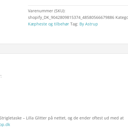
Varenummer (SKU):
shopify_DK_9042809815374_48580566679886
Katego
Kæpheste og tilbehør
Tag:
By Astrup
:
trigletaske – Lilla Glitter på nettet, og de ender oftest ud med at
op.dk