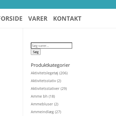
FORSIDE
VARER
KONTAKT
Søg
efter:
Søg
Produktkategorier
Aktivitetslegetøj
(206)
Aktivitetsstativ
(2)
Aktivitetsstativer
(29)
Amme bh
(18)
Ammebluser
(2)
Ammeindlæg
(27)