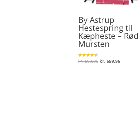
pris
pris
var:
er:
By Astrup
kr. 319,95.
kr. 207,97.
Hestespring til
Kæpheste – Rø
Mursten
Den
Den
kr.
699,95
kr.
559,96
Vurderet
4.5
oprindelige
aktuelle
ud af 5
pris
pris
var:
er:
kr. 699,95.
kr. 559,9