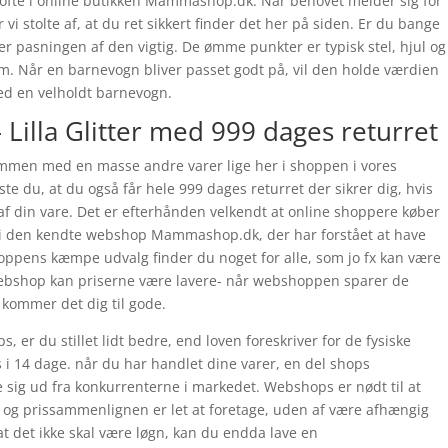
es ofte i online butikken Mammashop.dk. Når behovet melder sig for
 stolte af, at du ret sikkert finder det her på siden. Er du bange
 er pasningen af den vigtig. De ømme punkter er typisk stel, hjul og
m. Når en barnevogn bliver passet godt på, vil den holde værdien
ed en velholdt barnevogn.
– Lilla Glitter med 999 dages returret
s sammen med en masse andre varer lige her i shoppen i vores
te du, at du også får hele 999 dages returret der sikrer dig, hvis
af din vare. Det er efterhånden velkendt at online shoppere køber
ter i den kendte webshop Mammashop.dk, der har forstået at have
shoppens kæmpe udvalg finder du noget for alle, som jo fx kan være
webshop kan priserne være lavere- når webshoppen sparer de
 kommer det dig til gode.
 er du stillet lidt bedre, end loven foreskriver for de fysiske
s i 14 dage. når du har handlet dine varer, en del shops
e sig ud fra konkurrenterne i markedet. Webshops er nødt til at
, og prissammenlignen er let at foretage, uden af være afhængig
 at det ikke skal være løgn, kan du endda lave en