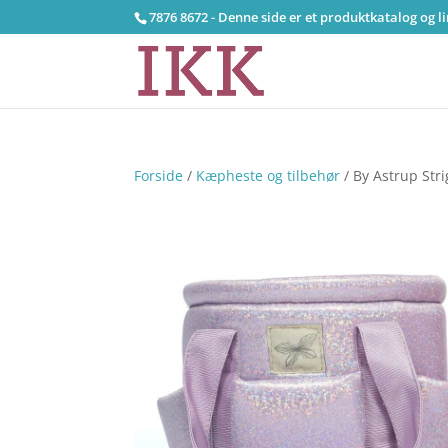
7876 8672 - Denne side er et produktkatalog og l
Forside
/
Kæpheste og tilbehør
/ By Astrup Strig