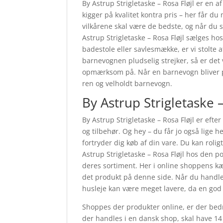
By Astrup Strigletaske – Rosa Fløjl er en 
kigger på kvalitet kontra pris – her får du
vilkårene skal være de bedste, og når du st
Astrup Strigletaske – Rosa Fløjl sælges 
badestole eller savlesmække, er vi stolte a
barnevognen pludselig strejker, så er det v
opmærksom på. Når en barnevogn bliver pas
ren og velholdt barnevogn.
By Astrup Strigletaske 
By Astrup Strigletaske – Rosa Fløjl er efte
og tilbehør. Og hey – du får jo også lige h
fortryder dig køb af din vare. Du kan roli
Astrup Strigletaske – Rosa Fløjl hos den 
deres sortiment. Her i online shoppens kæ
det produkt på denne side. Når du handler
husleje kan være meget lavere, da en god
Shoppes der produkter online, er der bedre
der handles i en dansk shop, skal have 14