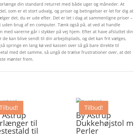
forlænge din standard returret med både uger og måneder. At
l, som er et stort udvalg, og priser og betingelser er let for dig at
ger det, du er ude efter. Det er let i dag at sammenligne priser –
et uden brug af en computer. Tænk også på, at ved at handle
n med varerne går i stykker på vej hjem. Efter at have afsluttet din
er de kan blive sendt til din arbejdsplads, og det kan frit vælges,
så springe en lang kø ved kassen over så gå bare direkte til
betal med det samme, så ungå de trælse frustrationer over, at det
idste mønter frem.
Tilbud!
Tilbud!
 Astrup
By Astrup
rlænger til
Dukkehøjstol 
stestald til
Perler