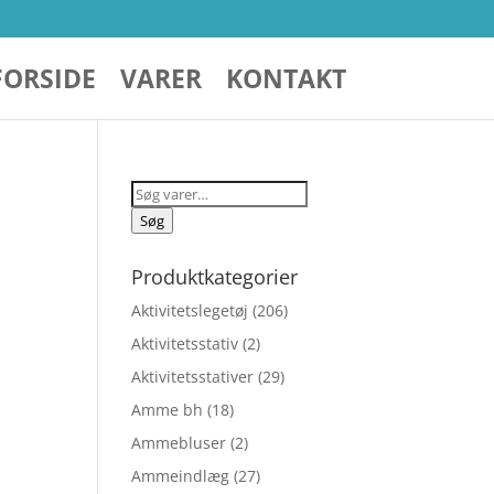
FORSIDE
VARER
KONTAKT
Søg
efter:
Søg
Produktkategorier
Aktivitetslegetøj
(206)
Aktivitetsstativ
(2)
Aktivitetsstativer
(29)
Amme bh
(18)
Ammebluser
(2)
elige
Ammeindlæg
(27)