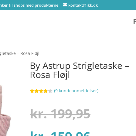
inker til shops med produkterne
kontakt@ikk.dk
gletaske – Rosa Fløjl
By Astrup Strigletaske –
Rosa Fløjl
(
9
kundeanmeldelser)
Bedømt
72
som
3.8
ud af
Den
kr.
199,95
5
baseret
på
kundebed
ømmels
Den
oprind
er