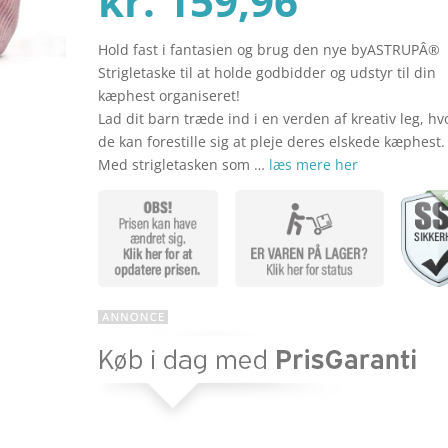
kr.
159,96
Hold fast i fantasien og brug den nye byASTRUPÂ®
aktuel
pris
Strigletaske til at holde godbidder og udstyr til din
kæphest organiseret!
Lad dit barn træde ind i en verden af kreativ leg, hv
pris
var:
de kan forestille sig at pleje deres elskede kæphest.
Med strigletasken som …
læs mere her
er:
kr. 199
kr. 159