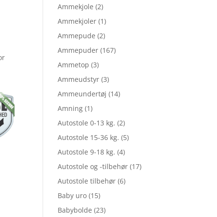
Ammekjole
(2)
Ammekjoler
(1)
le
Ammepude
(2)
Ammepuder
(167)
or
Ammetop
(3)
Ammeudstyr
(3)
Ammeundertøj
(14)
,95.
Amning
(1)
Autostole 0-13 kg.
(2)
,96.
Autostole 15-36 kg.
(5)
Autostole 9-18 kg.
(4)
Autostole og -tilbehør
(17)
Autostole tilbehør
(6)
Baby uro
(15)
Babybolde
(23)