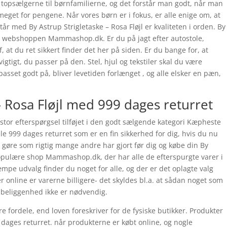
af topsælgerne til børnfamilierne, og det forstår man godt, når man
 meget for pengene. Når vores børn er i fokus, er alle enige om, at
år med By Astrup Strigletaske – Rosa Fløjl er kvaliteten i orden. By
hos webshoppen Mammashop.dk. Er du på jagt efter autostole,
f, at du ret sikkert finder det her på siden. Er du bange for, at
igtigt, du passer på den. Stel, hjul og tekstiler skal du være
set godt på, bliver levetiden forlænget , og alle elsker en pæn,
– Rosa Fløjl med 999 dages returret
r stor efterspørgsel tilføjet i den godt sælgende kategori Kæpheste
ele 999 dages returret som er en fin sikkerhed for dig, hvis du nu
gt gøre som rigtig mange andre har gjort før dig og købe din By
populære shop Mammashop.dk, der har alle de efterspurgte varer i
mpe udvalg finder du noget for alle, og der er det oplagte valg
 online er varerne billigere- det skyldes bl.a. at sådan noget som
 beliggenhed ikke er nødvendig.
 fordele, end loven foreskriver for de fysiske butikker. Produkter
 dages returret. når produkterne er købt online, og nogle