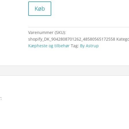
Køb
Varenummer (SKU):
shopify_DK_9042808701262_48580565172558
Katego
Kæpheste og tilbehør
Tag:
By Astrup
: