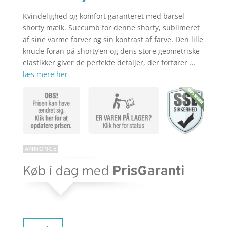
Kvindelighed og komfort garanteret med barsel
aktuelle
pris
shorty mælk. Succumb for denne shorty, sublimeret
af sine varme farver og sin kontrast af farve. Den lille
knude foran på shorty’en og dens store geometriske
pris
var:
elastikker giver de perfekte detaljer, der forfører …
læs mere her
er:
kr. 209,00
kr. 50,00.