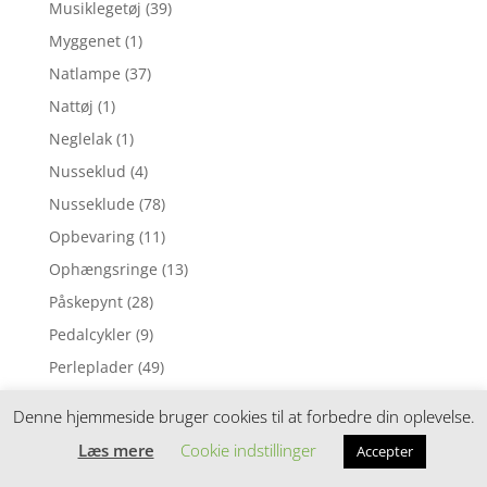
Musiklegetøj
(39)
Myggenet
(1)
Natlampe
(37)
Nattøj
(1)
Neglelak
(1)
Nusseklud
(4)
Nusseklude
(78)
Opbevaring
(11)
Ophængsringe
(13)
Påskepynt
(28)
Pedalcykler
(9)
Perleplader
(49)
Perler
(116)
Denne hjemmeside bruger cookies til at forbedre din oplevelse.
Perlesæt
(54)
Læs mere
Cookie indstillinger
Accepter
Perletilbehør
(4)