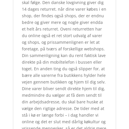
skal følge. Den danske lovgivning giver dig
14 dages returret. når dine varer købes i en
shop, der findes også shops, der er endnu
bedre og giver mere og nogle giver endda
et helt års returret. Oveni returretten har
du online også et ret stort udvalg af varer
og shops, og prissammenlignen er let at
foretage, på tværs af forskellige webshops.
Din sammenligning kan du rent faktisk lave
direkte på din mobiltelefon i bussen eller
toget. En anden ting du også slipper for, at
bære alle varerne fra butikkens hylder hele
vejen gennem butikken og hjem til dig selv.
Dine varer bliver sendt direkte hjem til dig,
medmindre du vælger at få dem sendt til
din arbejdsadresse, du skal bare huske at
vælge den rigtige adresse. De tider med at
stå i kø er længe forbi – i dag handler vi
online og det er slut med dårlig køkultur og
vrissende mennesker, så er det aldrig mere