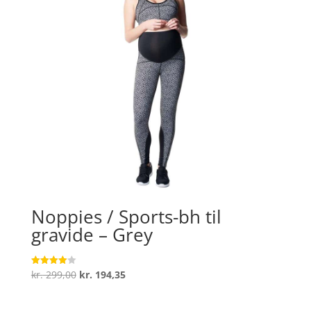
Noppies / Sports-bh til
gravide – Grey
Den
Den
kr.
299,00
kr.
194,35
Vurderet
4
oprindelige
aktuelle
ud af 5
pris
pris