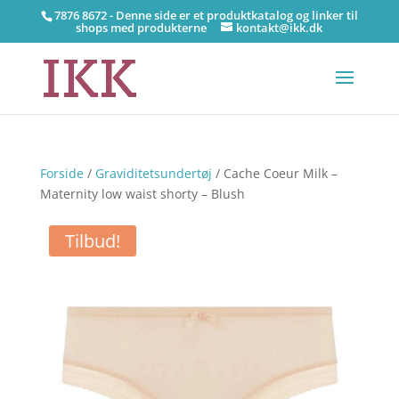
7876 8672 - Denne side er et produktkatalog og linker til
shops med produkterne
kontakt@ikk.dk
Forside
/
Graviditetsundertøj
/ Cache Coeur Milk –
Maternity low waist shorty – Blush
Tilbud!