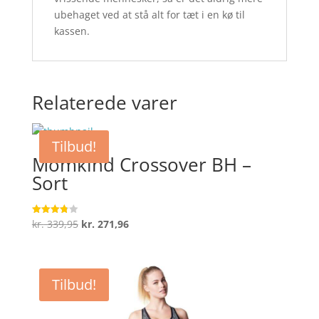
ubehaget ved at stå alt for tæt i en kø til
kassen.
Relaterede varer
Tilbud!
Momkind Crossover BH –
Sort
Den
Den
kr.
339,95
kr.
271,96
Vurderet
3.8
oprindelige
aktuelle
ud af 5
pris
pris
var:
er:
Tilbud!
kr. 339,95.
kr. 271,96.