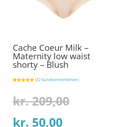
Cache Coeur Milk –
Maternity low waist
shorty – Blush
(
32
kundeanmeldelser)
Bedømt
91
som
5
ud
af 5
Den
kr.
209,00
baseret på
kundebedøm
melser
Den
oprindel
kr.
50,00