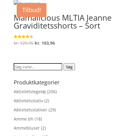
var:
er:
Tilbud!
kr. 299,00.
kr. 194,35.
Mamalicious MLTIA Jeanne
Graviditetsshorts – Sort
Den
Den
kr.
129,95
kr.
103,96
Vurderet
4.2
oprindelige
aktuelle
ud af 5
pris
pris
var:
er:
Søg
Søg
kr. 129,95.
kr. 103,96.
efter:
Produktkategorier
Aktivitetslegetøj
(206)
Aktivitetsstativ
(2)
Aktivitetsstativer
(29)
Amme bh
(18)
Ammebluser
(2)