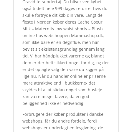
Graviditetsundertøj. Du bliver ved købet
også tildelt hele 999 dages returret hvis du
skulle fortryde dit køb din vare. Langt de
fleste i Norden køber deres Cache Coeur
Milk – Maternity low waist shorty – Blush
online hos webshoppen Mammashop.dk,
som ikke bare er en døgnflue, men har
bevist sit eksistensgrundlag gennem lang
tid. Vi har håndplukket varerne og blandt
dem er der helt sikkert noget for dig, og der
er det oplagte valg den vare du kigger på
lige nu. Når du handler online er priserne
mere attraktive end i butikkerne- det
skyldes bl.a. at sådan noget som husleje
kan være meget lavere, da en god
beliggenhed ikke er nødvendig.
Forbrugere der køber produkter i danske
webshops, får du andre fordele, fordi
webshops er underlagt en lovgivning, de