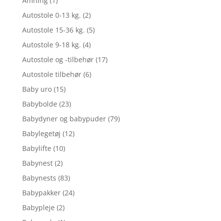
Amning
(1)
Autostole 0-13 kg.
(2)
Autostole 15-36 kg.
(5)
Autostole 9-18 kg.
(4)
Autostole og -tilbehør
(17)
Autostole tilbehør
(6)
Baby uro
(15)
Babybolde
(23)
Babydyner og babypuder
(79)
Babylegetøj
(12)
Babylifte
(10)
Babynest
(2)
Babynests
(83)
Babypakker
(24)
Babypleje
(2)