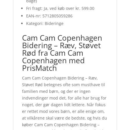
dage)
Fri fragt: Ja, ved køb over kr. 599.00
EAN-nr: 5712805059286
Kategori: Bideringe
Cam Cam Copenhagen
Bidering – Ræv, Støvet
Rød fra Cam Cam
Copenhagen med
PrisMatch
Cam Cam Copenhagen Bidering – Ræv,
Støvet Rød betegnes ofte som musthave til
familien med børn, og der er ingen
indvendinger mod det, for alle har brug for
noget, der gør dagen lidt lettere. Når fokus
er rettet mod vores børn, er alle enige om,
at vilkårene skal være de bedste, og hvis du
køber Cam Cam Copenhagen Bidering –