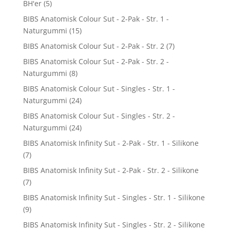
BH'er
(5)
BIBS Anatomisk Colour Sut - 2-Pak - Str. 1 -
Naturgummi
(15)
BIBS Anatomisk Colour Sut - 2-Pak - Str. 2
(7)
BIBS Anatomisk Colour Sut - 2-Pak - Str. 2 -
Naturgummi
(8)
BIBS Anatomisk Colour Sut - Singles - Str. 1 -
Naturgummi
(24)
BIBS Anatomisk Colour Sut - Singles - Str. 2 -
Naturgummi
(24)
BIBS Anatomisk Infinity Sut - 2-Pak - Str. 1 - Silikone
(7)
BIBS Anatomisk Infinity Sut - 2-Pak - Str. 2 - Silikone
(7)
BIBS Anatomisk Infinity Sut - Singles - Str. 1 - Silikone
(9)
BIBS Anatomisk Infinity Sut - Singles - Str. 2 - Silikone