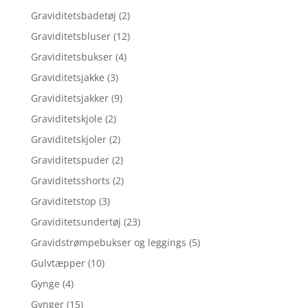
Graviditetsbadetøj
(2)
Graviditetsbluser
(12)
Graviditetsbukser
(4)
Graviditetsjakke
(3)
Graviditetsjakker
(9)
Graviditetskjole
(2)
Graviditetskjoler
(2)
Graviditetspuder
(2)
Graviditetsshorts
(2)
Graviditetstop
(3)
Graviditetsundertøj
(23)
Gravidstrømpebukser og leggings
(5)
Gulvtæpper
(10)
Gynge
(4)
Gynger
(15)