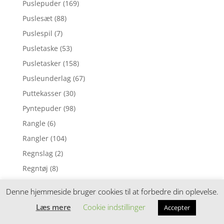
Puslepuder
(169)
Puslesæt
(88)
Puslespil
(7)
Pusletaske
(53)
Pusletasker
(158)
Pusleunderlag
(67)
Puttekasser
(30)
Pyntepuder
(98)
Rangle
(6)
Rangler
(104)
Regnslag
(2)
Regntøj
(8)
Reoler
(19)
Denne hjemmeside bruger cookies til at forbedre din oplevelse.
Rolleleg
(32)
Læs mere
Cookie indstillinger
Accepter
Rygsække og tasker
(255)