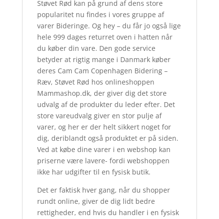
Støvet Rød kan på grund af dens store
popularitet nu findes i vores gruppe af
varer Bideringe. Og hey – du får jo også lige
hele 999 dages returret oven i hatten når
du køber din vare. Den gode service
betyder at rigtig mange i Danmark køber
deres Cam Cam Copenhagen Bidering –
Ræv, Støvet Rød hos onlineshoppen
Mammashop.dk, der giver dig det store
udvalg af de produkter du leder efter. Det
store vareudvalg giver en stor pulje af
varer, og her er der helt sikkert noget for
dig, deriblandt også produktet er på siden.
Ved at købe dine varer i en webshop kan
priserne være lavere- fordi webshoppen
ikke har udgifter til en fysisk butik.
Det er faktisk hver gang, når du shopper
rundt online, giver de dig lidt bedre
rettigheder, end hvis du handler i en fysisk