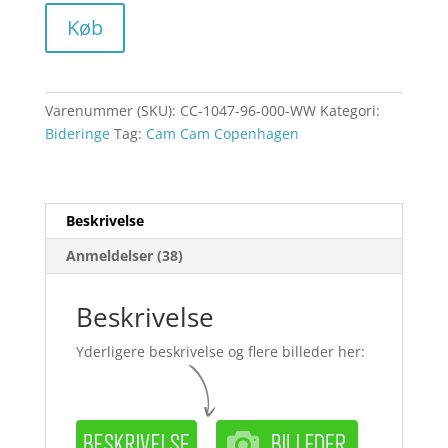
Køb
Varenummer (SKU):
CC-1047-96-000-WW
Kategori:
Bideringe
Tag:
Cam Cam Copenhagen
Beskrivelse
Anmeldelser (38)
Beskrivelse
Yderligere beskrivelse og flere billeder her: