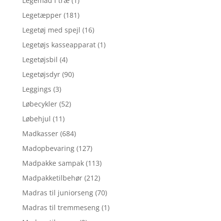
Legemad i træ
(1)
Legetæpper
(181)
Legetøj med spejl
(16)
Legetøjs kasseapparat
(1)
Legetøjsbil
(4)
Legetøjsdyr
(90)
Leggings
(3)
Løbecykler
(52)
Løbehjul
(11)
Madkasser
(684)
Madopbevaring
(127)
Madpakke sampak
(113)
Madpakketilbehør
(212)
Madras til juniorseng
(70)
Madras til tremmeseng
(1)