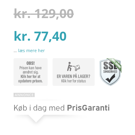
som
4.2
ud af 5
Den
kr.
129,00
baseret
på
kundebedø
mmelser
Den
oprindel
kr.
77,40
…
læs mere her
aktuelle
pris
pris
var:
er:
kr. 129,00
kr. 77,40.