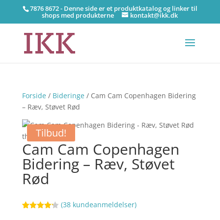
7876 8672 - Denne side er et produktkatalog og linker til
shops med produkterne
kontakt@ikk.dk
Forside
/
Bideringe
/ Cam Cam Copenhagen Bidering
– Ræv, Støvet Rød
Tilbud!
Cam Cam Copenhagen
Bidering – Ræv, Støvet
Rød
(
38
kundeanmeldelser)
Bedømt
81