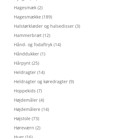
Hagesmæk
(2)
Hagesmække
(189)
Halstørklæder og halsedisser
(3)
Hammerbræt
(12)
Hånd- og fodaftryk
(14)
Hånddukker
(1)
Hårpynt
(25)
Heldragter
(14)
Heldragter og køredragter
(9)
Hoppekids
(7)
Højdemåler
(4)
Højdemålere
(14)
Højstole
(73)
Høreværn
(2)
Huer
(16)