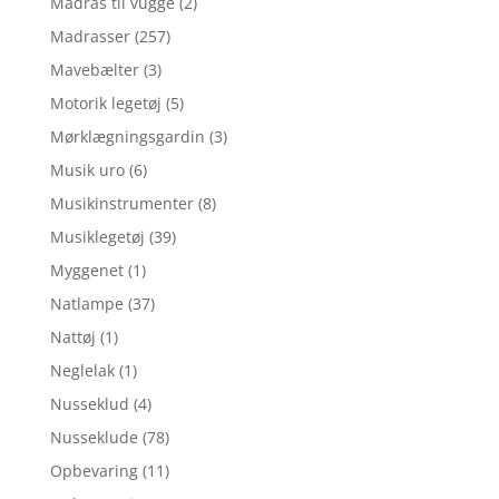
Madras til vugge
(2)
Madrasser
(257)
Mavebælter
(3)
Motorik legetøj
(5)
Mørklægningsgardin
(3)
Musik uro
(6)
Musikinstrumenter
(8)
Musiklegetøj
(39)
Myggenet
(1)
Natlampe
(37)
Nattøj
(1)
Neglelak
(1)
Nusseklud
(4)
Nusseklude
(78)
Opbevaring
(11)