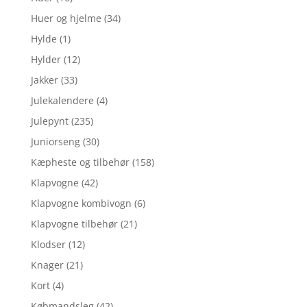
Huer og hjelme
(34)
Hylde
(1)
Hylder
(12)
Jakker
(33)
Julekalendere
(4)
Julepynt
(235)
Juniorseng
(30)
Kæpheste og tilbehør
(158)
Klapvogne
(42)
Klapvogne kombivogn
(6)
Klapvogne tilbehør
(21)
Klodser
(12)
Knager
(21)
Kort
(4)
Købmandsleg
(42)