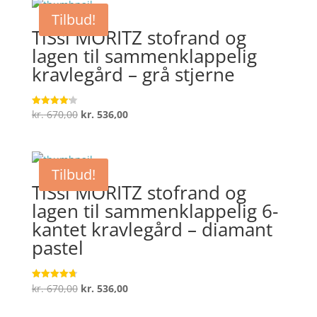
var:
er:
Tilbud!
kr. 199,95.
kr. 159,96.
TiSsi MORITZ stofrand og
lagen til sammenklappelig
kravlegård – grå stjerne
Den
Den
kr.
670,00
kr.
536,00
Vurderet
4.2
oprindelige
aktuelle
ud af 5
pris
pris
var:
er:
Tilbud!
kr. 670,00.
kr. 536,00.
TiSsi MORITZ stofrand og
lagen til sammenklappelig 6-
kantet kravlegård – diamant
pastel
Den
Den
kr.
670,00
kr.
536,00
Vurderet
4.7
oprindelige
aktuelle
ud af 5