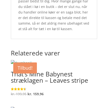
passer bedst til dig. Hvor mange gange har
du stået i kø i en butik – det er slut nu, når
du handler online køer er en saga blot, her
er det direkte til kassen og betale med det
samme, så er det aldrig mere ubehaget ved
at stå alt for tæt i en kø til kassen.
Relaterede varer
Tilbud!
That’s Mine Babynest
stræklagen – Leaves stripe
Den
Den
kr.
199,95
kr.
159,96
Vurderet
4.5
oprindelige
aktuelle
ud af 5
pris
pris