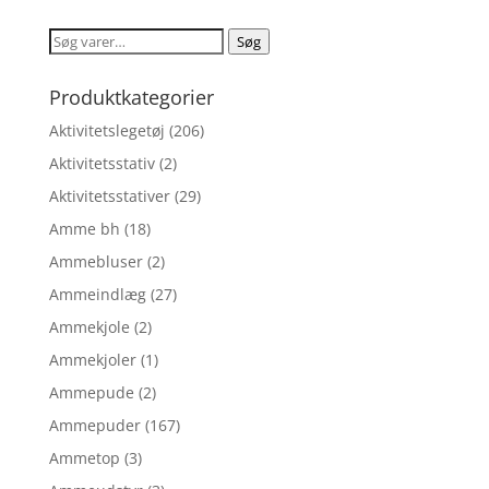
pris
pris
var:
er:
Søg
Søg
kr. 670,00.
kr. 536,00.
efter:
Produktkategorier
Aktivitetslegetøj
(206)
Aktivitetsstativ
(2)
Aktivitetsstativer
(29)
Amme bh
(18)
Ammebluser
(2)
Ammeindlæg
(27)
Ammekjole
(2)
Ammekjoler
(1)
Ammepude
(2)
Ammepuder
(167)
Ammetop
(3)