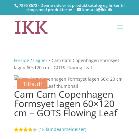
7876 8672 - Denne side er et produktkatalog og linker til
shops med produkterne
kontakt@ikk.dk
Forside
/
Lagner
/ Cam Cam Copenhagen Formsyet
lagen 60×120 cm – GOTS Flowing Leaf
Tilbud!
Cam Cam Copenhagen
Formsyet lagen 60×120
cm – GOTS Flowing Leaf
(
18
kundeanmeldelser)
Bedømt
75