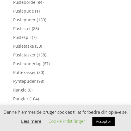
Pusleborde
(84)
Puslepude
(1)
Puslepuder
(169)
Puslesæt
(88)
Puslespil
(7)
Pusletaske
(53)
Pusletasker
(158)
Pusleunderlag
(67)
Puttekasser
(30)
Pyntepuder
(98)
Rangle
(6)
Rangler
(104)
Regnslag
(2)
Denne hjemmeside bruger cookies til at forbedre din oplevelse.
Regntøj
(8)
Læs mere
Cookie indstillinger
Accepter
Reoler
(19)