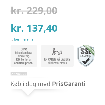
som
4.2
ud af 5
Den
kr.
229,00
baseret
på
kundebedø
mmelser
Den
oprindel
kr.
137,40
…
læs mere her
aktuelle
pris
pris
var:
er:
kr. 229,00
kr. 137,40