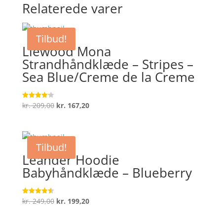
Relaterede varer
Tilbud!
Liewood Mona
Strandhåndklæde – Stripes –
Sea Blue/Creme de la Creme
Den
Den
kr.
209,00
kr.
167,20
Vurderet
4.2
oprindelige
aktuelle
ud af 5
pris
pris
var:
er:
Tilbud!
kr. 209,00.
kr. 167,20.
Leander Hoodie
Babyhåndklæde – Blueberry
Den
Den
kr.
249,00
kr.
199,20
Vurderet
4.5
oprindelige
aktuelle
ud af 5