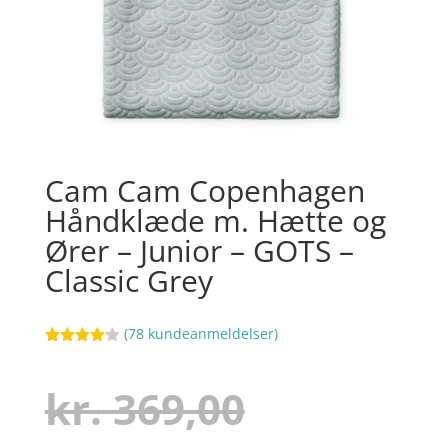
Cam Cam Copenhagen
Håndklæde m. Hætte og
Ører – Junior – GOTS –
Classic Grey
(
78
kundeanmeldelser)
Bedømt
75
som
4.1
ud af 5
Den
kr.
369,00
baseret
på
kundebedø
mmelser