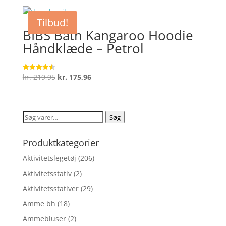
pris
pris
var:
er:
Tilbud!
kr. 249,00.
kr. 199,20.
BIBS Bath Kangaroo Hoodie
Håndklæde – Petrol
Den
Den
kr.
219,95
kr.
175,96
Vurderet
4.6
oprindelige
aktuelle
ud af 5
pris
pris
var:
er:
Søg
Søg
kr. 219,95.
kr. 175,96.
efter:
Produktkategorier
Aktivitetslegetøj
(206)
Aktivitetsstativ
(2)
Aktivitetsstativer
(29)
Amme bh
(18)
Ammebluser
(2)