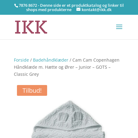
7876 8672 - Denne side er et produktkatalog og linker til
shops med produkterne
kontakt@ikk.dk
Forside
/
Badehåndklæder
/ Cam Cam Copenhagen
Håndklæde m. Hætte og Ører – Junior – GOTS –
Classic Grey
Tilbud!