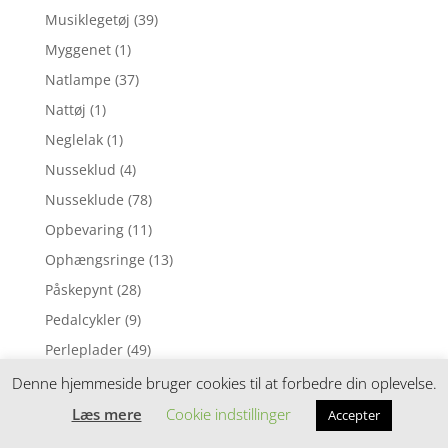
Musiklegetøj
(39)
Myggenet
(1)
Natlampe
(37)
Nattøj
(1)
Neglelak
(1)
Nusseklud
(4)
Nusseklude
(78)
Opbevaring
(11)
Ophængsringe
(13)
Påskepynt
(28)
Pedalcykler
(9)
Perleplader
(49)
Perler
(116)
Denne hjemmeside bruger cookies til at forbedre din oplevelse.
Perlesæt
(54)
Læs mere
Cookie indstillinger
Accepter
Perletilbehør
(4)