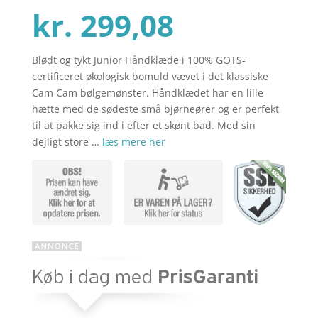
Den
oprindel
kr.
299,08
Blødt og tykt Junior Håndklæde i 100% GOTS-
aktuelle
pris
certificeret økologisk bomuld vævet i det klassiske
Cam Cam bølgemønster. Håndklædet har en lille
hætte med de sødeste små bjørneører og er perfekt
pris
var:
til at pakke sig ind i efter et skønt bad. Med sin
dejligt store …
læs mere her
er:
kr. 369,00
kr. 299,08