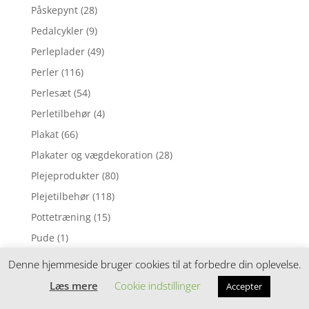
Påskepynt
(28)
Pedalcykler
(9)
Perleplader
(49)
Perler
(116)
Perlesæt
(54)
Perletilbehør
(4)
Plakat
(66)
Plakater og vægdekoration
(28)
Plejeprodukter
(80)
Plejetilbehør
(118)
Pottetræning
(15)
Pude
(1)
Pusleborde
(84)
Denne hjemmeside bruger cookies til at forbedre din oplevelse.
Puslepude
(1)
Læs mere
Cookie indstillinger
Accepter
Puslepuder
(169)