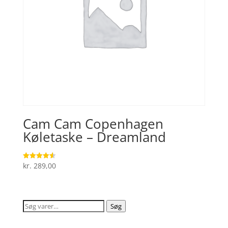
Cam Cam Copenhagen
Køletaske – Dreamland
kr.
289,00
Vurderet
4.6
ud af 5
Søg
Søg
efter: