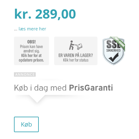
som
4.6
ud af 5
kr.
289,00
baseret på
kundebedø
mmelser
…
læs mere her
Køb