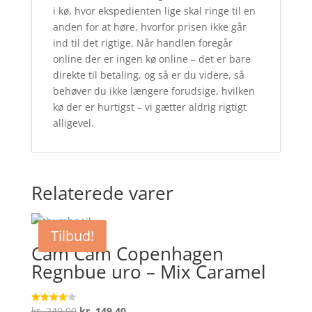
i kø, hvor ekspedienten lige skal ringe til en
anden for at høre, hvorfor prisen ikke går
ind til det rigtige. Når handlen foregår
online der er ingen kø online – det er bare
direkte til betaling, og så er du videre, så
behøver du ikke længere forudsige, hvilken
kø der er hurtigst – vi gætter aldrig rigtigt
alligevel.
Relaterede varer
Tilbud!
Cam Cam Copenhagen
Regnbue uro – Mix Caramel
Den
Den
kr.
249,00
kr.
149,40
Vurderet