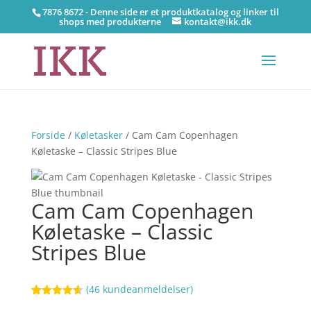
7876 8672 - Denne side er et produktkatalog og linker til
shops med produkterne
kontakt@ikk.dk
Forside
/
Køletasker
/ Cam Cam Copenhagen
Køletaske – Classic Stripes Blue
Cam Cam Copenhagen
Køletaske – Classic
Stripes Blue
(
46
kundeanmeldelser)
Bedømt
82